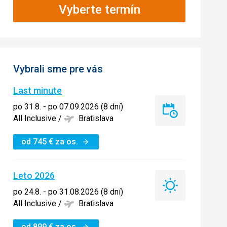
Vyberte termín
Vybrali sme pre vás
Last minute
po 31.8. - po 07.09.2026 (8 dní)
Last
All Inclusive
/
Bratislava
minute
od
745
€
za os.
Leto 2026
Leto
po 24.8. - po 31.08.2026 (8 dní)
2026
All Inclusive
/
Bratislava
od
899
€
za os.