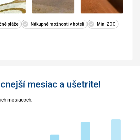
čné pláže
Nákupné možnosti v hoteli
Mini ZOO
acnejší mesiac a ušetrite!
cich mesiacoch.