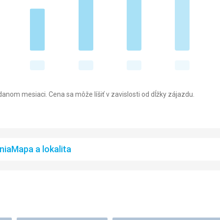
anom mesiaci. Cena sa môže líšiť v zavislosti od dĺžky zájazdu.
nia
Mapa a lokalita