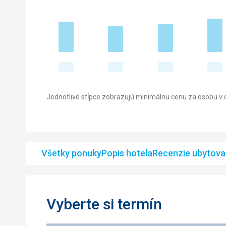
Jednotlivé stĺpce zobrazujú minimálnu cenu za osobu v d
Všetky ponuky
Popis hotela
Recenzie ubytova
Vyberte si termín