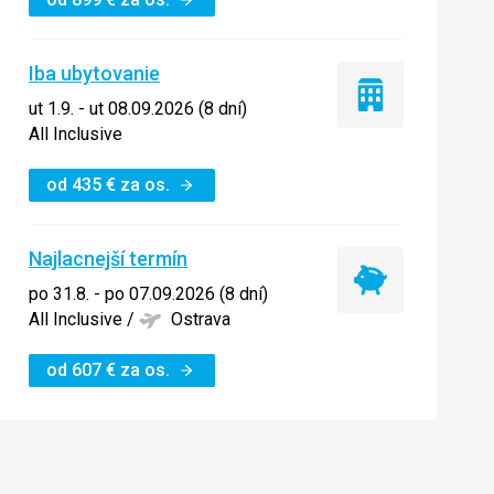
Iba ubytovanie
Iba
ut 1.9. - ut 08.09.2026 (8 dní)
ubytovanie
All Inclusive
od
435
€
za os.
Najlacnejší termín
Najlacnejší
po 31.8. - po 07.09.2026 (8 dní)
termín
All Inclusive
/
Ostrava
od
607
€
za os.