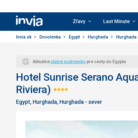
Zľavy
Last Minute
Invia.sk
Invia.sk
Dovolenka
Egypt
Hurghada
Hurghada 
Aktuálne
platné podmienky
pre cesty do Egypta
Hotel Sunrise Serano Aqua 
Riviera)
Hodnotenie:
Egypt, Hurghada, Hurghada - sever
4/5