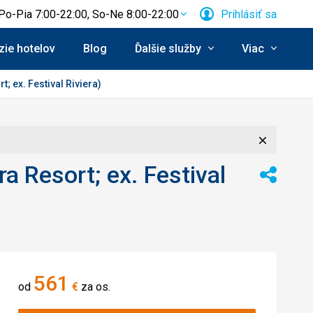
Po-Pia 7:00-22:00, So-Ne 8:00-22:00
Prihlásiť sa
ie hotelov
Blog
Ďalšie služby
Viac
; ex. Festival Riviera)
Zavrieť
a Resort; ex. Festival
Zdieľať
561
od
€
za os.