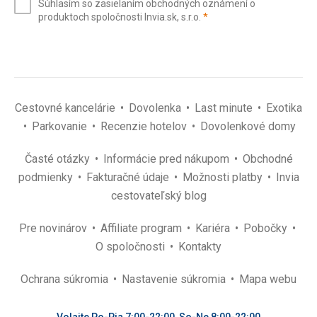
Súhlasím so zasielaním obchodných oznámení o
mail
(povinné)
produktoch spoločnosti Invia.sk, s.r.o.
*
(povinné)
*
Cestovné kancelárie
Dovolenka
Last minute
Exotika
Parkovanie
Recenzie hotelov
Dovolenkové domy
Časté otázky
Informácie pred nákupom
Obchodné
podmienky
Fakturačné údaje
Možnosti platby
Invia
cestovateľský blog
Pre novinárov
Affiliate program
Kariéra
Pobočky
O spoločnosti
Kontakty
Ochrana súkromia
Nastavenie súkromia
Mapa webu