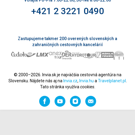
Volajte Po-Pia 7:00-22:00, So-Ne 8:00-22:00
+421 2 3221 0490
Zastupujeme takmer 200 overených slovenských a
zahraničných cestovných kancelárií
© 2000–2026. Invia.sk je najväčšia cestovná agentúra na
Slovensku. Nájdete nás aj na
Invia.cz
,
Invia.hu
a
Travelplanet.pl
.
Tato stránka využíva
cookies
.
Facebook
YouTube
Instagram
Odporučiť