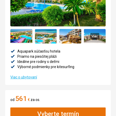
Viac
Aquapark súčasťou hotela
Priamo na piesčitej pláži
Ideálne pre rodiny s deťmi
Výborné podmienky pre kitesurfing
Viac o ubytovaní
561
od
€
za os.
Vyberte termín