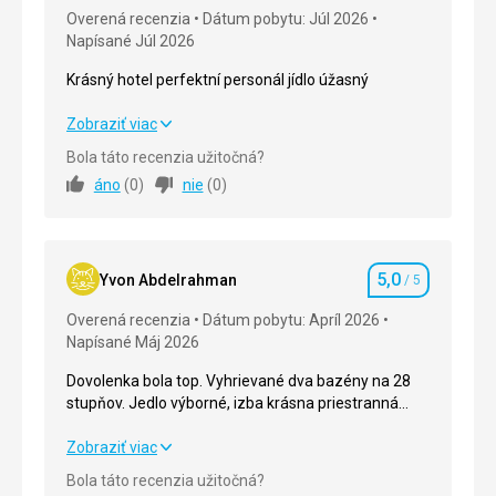
Overená recenzia
Dátum pobytu: Júl 2026
Napísané Júl 2026
Krásný hotel perfektní personál jídlo úžasný
Krásný hotel perfektní personál jídlo úžasný
Zobraziť viac
Bola táto recenzia užitočná?
Strava
5,0
/ 5
áno
(
0
)
nie
(
0
)
Ubytovanie
5,0
/ 5
Okolie
5,0
/ 5
5,0
Yvon Abdelrahman
/ 5
Hodnotenie
Služby
5,0
/ 5
Overená recenzia
Dátum pobytu: Apríl 2026
Napísané Máj 2026
Cena
5,0
/ 5
Dovolenka bola top. Vyhrievané dva bazény na 28
stupňov. Jedlo výborné, izba krásna priestranná
Pláž
čistá. Personál milý. More v apríli sice studené pre
Plaz pěkná az na přiliv a odliv
nás, ale krásne ????
Dovolenka bola top. Vyhrievané dva bazény na 28
Zobraziť viac
Strava
stupňov. Jedlo výborné, izba krásna priestranná
Bola táto recenzia užitočná?
Každý den něco jiného a výborný
čistá. Personál milý. More v apríli sice studené pre