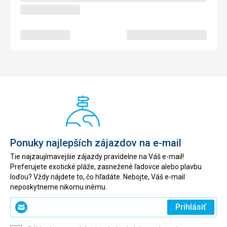
Ponuky najlepších zájazdov na e-mail
Tie najzaujímavejšie zájazdy pravidelne na Váš e-mail!
Preferujete exotické pláže, zasnežené ľadovce alebo plavbu
loďou? Vždy nájdete to, čo hľadáte. Nebojte, Váš e-mail
neposkytneme nikomu inému.
Zadajte
Prihlásiť
svoj
e-