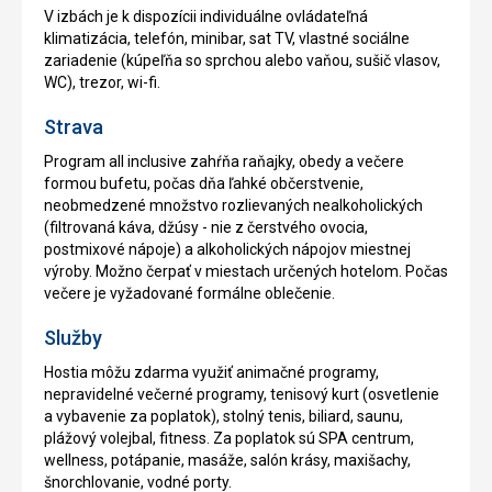
V izbách je k dispozícii individuálne ovládateľná
klimatizácia, telefón, minibar, sat TV, vlastné sociálne
zariadenie (kúpeľňa so sprchou alebo vaňou, sušič vlasov,
WC), trezor, wi-fi.
Strava
Program all inclusive zahŕňa raňajky, obedy a večere
formou bufetu, počas dňa ľahké občerstvenie,
neobmedzené množstvo rozlievaných nealkoholických
(filtrovaná káva, džúsy - nie z čerstvého ovocia,
postmixové nápoje) a alkoholických nápojov miestnej
výroby. Možno čerpať v miestach určených hotelom. Počas
večere je vyžadované formálne oblečenie.
Služby
Hostia môžu zdarma využiť animačné programy,
nepravidelné večerné programy, tenisový kurt (osvetlenie
a vybavenie za poplatok), stolný tenis, biliard, saunu,
plážový volejbal, fitness. Za poplatok sú SPA centrum,
wellness, potápanie, masáže, salón krásy, maxišachy,
šnorchlovanie, vodné porty.