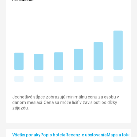
Jednotlivé stĺpce zobrazujú minimálnu cenu za osobu v
danom mesiaci. Cena sa môže líšiť v zavislosti od dĺžky
zájazdu.
Všetky ponuky
Popis hotela
Recenzie ubytovania
Mapa a lokalita