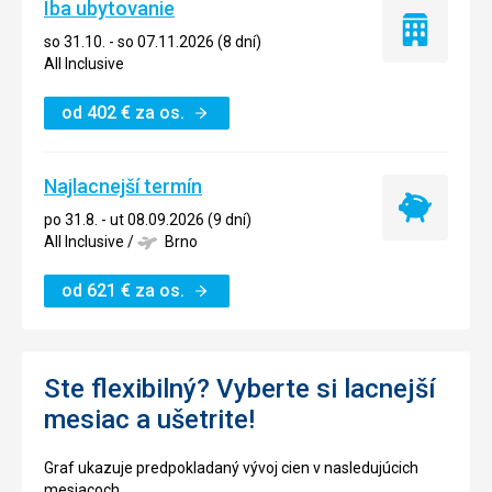
Iba ubytovanie
Iba
so 31.10. - so 07.11.2026 (8 dní)
ubytovanie
All Inclusive
od
402
€
za os.
Najlacnejší termín
Najlacnejší
po 31.8. - ut 08.09.2026 (9 dní)
termín
All Inclusive
/
Brno
od
621
€
za os.
Ste flexibilný? Vyberte si lacnejší
mesiac a ušetrite!
Graf ukazuje predpokladaný vývoj cien v nasledujúcich
mesiacoch.