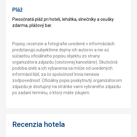
Pláž
Piesočnatá pláž pri hoteli, lehátka, slnečníky a osušky
zdarma, plážový bar.
Popisy, recenzie a fotografie uvedené v informáciách
predstavujú subjektívne dojmy ich autorov a nie sú
súčasťou oficiálneho popisu objektu zo strany
organizátora zájazdu (cestovnej kancelárie). Skutočná
podoba izieb a ich vybavenia sa môže od uvedených
informácií líšiť, za čo spoločnosť Invia nenesie
zodpovednosť. Oficiálny popis poskytnutý organizátorom
zájazdu je dostupný na stránke vami vybraného zájazdu
po zadaní termínu, o ktorý máte záujem.
Recenzia hotela