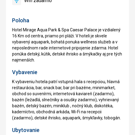
Wifi zadarmo
áno
Wifi
zadarmo
Poloha
Hotel Mirage Aqua Park & Spa Caesar Palace je vzdialený
16 Km od centra, priamo pri pláži. V hoteli je skvele
vybavený aquapark, bohatá ponuka wellness služieb a v
neposlednom rade internetové pripojenie zdarma. Hotel
ponúka detský, kútik, detské ihrisko a šmýkačky aj pre tých
najmenších.
Vybavenie
K vybaveniu hotela patrí vstupná hala s recepciou, hlavná
reštaurácia, bar, snack bar, bar pri bazéne, minimarket,
obchod so suvenírmi, internetová kaviareň (zadarmo),
bazén (ležadlá, slnečníky a osušky zadarmo), vyhrievaný
bazén, detský bazén, miniklub , nočný klub, diskotéka,
kaderníctvo, obchodná arkáda, Wi-Fi na recepcii
(zadarmo), detské ihrisko, aquapark, šmykľavky, tobogán.
Ubytovanie