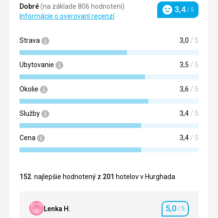
Dobré
(na základe 806 hodnotení)
3,4
/ 5
Hodnotenie
Informácie o overovaní recenzí
Strava
3,0
/ 5
Ubytovanie
3,5
/ 5
Okolie
3,6
/ 5
Služby
3,4
/ 5
Cena
3,4
/ 5
152
. najlepšie hodnotený z
201
hotelov v Hurghada
5,0
Lenka H.
/ 5
Hodnotenie