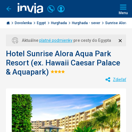
Volajte
Prihlásiť
Ísť
späť
+421
Menu
sa
2
Invia.sk
3221
Dovolenka
Egypt
Hurghada
Hurghada - sever
Sunrise Alora Aq
0477
Zavri
Aktuálne
platné podmienky
pre cesty do Egypta
Hotel Sunrise Alora Aqua Park
Resort (ex. Hawaii Caesar Palace
& Aquapark)
Hodnotenie:
Zdieľať
4/5