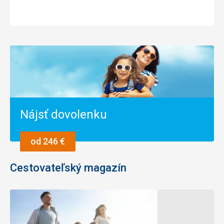
Nájsť dovolenku
od 246 €
Cestovateľský magazín