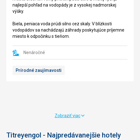
a
chrámu
najlepší pohľad na vodopády je z vysokej nadmorskej
leží
na
výšky.
na
vysokom
rieke
pódiu.
Biela, peniaca voda prúdi silno cez skaly. V blízkosti
Manavgat
Vchod
vodopádov sa nachádzajú záhrady poskytujúce príjemne
od
do
miesto k odpočinku s tieňom.
roku
chrámu
1984.
je
Jej
Nenáročné
v
výška
južnej
dosahuje
časti
Prírodné zaujímavosti
185
budovy.
metrov
Budova
a
bola
slúži
postavená
pre
v
generovanie
korintskom
vodnej
štýle
energie.
s
Zobraziť viac
kužeľovou
Nachádza
strechou.
sa
Titreyengol - Najpredávanejšie hotely
Mince
12