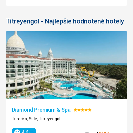
Titreyengol - Najlepšie hodnotené hotely
Diamond Premium & Spa
Hodnotenie:
5/5
Turecko, Side, Titreyengol
4,6
/ 5