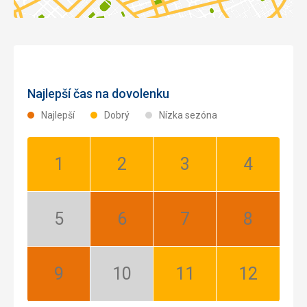
Najlepší čas na dovolenku
Najlepší
Dobrý
Nízka sezóna
Január:
Február:
Marec:
Apríl:
Dobrý
Dobrý
Dobrý
Dobrý
Máj:
Jún:
Júl:
August:
Nízka
Najlepší
Najlepší
Najlepší
sezóna
September:
Október:
November:
December:
Najlepší
Nízka
Dobrý
Dobrý
sezóna