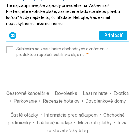
Tie najzaujímavejšie zájazdy pravidelne na Váš e-mail!
Preferujete exotické pláže, zasnežené ľadovce alebo plavbu
loďou? Vždy nájdete to, čo hľadáte. Nebojte, Váš e-mail
neposkytneme nikomu inému.
Zadajte
Prihlásiť
svoj
e-
Súhlasím so zasielaním obchodných oznámení o
mail
(povinné)
produktoch spoločnosti Invia.sk, s.r.o.
*
(povinné)
*
Cestovné kancelárie
Dovolenka
Last minute
Exotika
Parkovanie
Recenzie hotelov
Dovolenkové domy
Časté otázky
Informácie pred nákupom
Obchodné
podmienky
Fakturačné údaje
Možnosti platby
Invia
cestovateľský blog