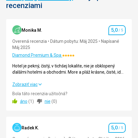
je
recenziami
poháňana
štyrmi
podzemnými
turbínamy.
5,0
Monika M.
/ 5
Hodnotenie
Overená recenzia
Dátum pobytu: Máj 2025
Napísané
Nenáročné
Máj 2025
Diamond Premium & Spa
Hodnotenie:
Architektúra
5/5
Hotel je pekný, čistý, v tichšej lokalite, nie je obklopený
Prírodné
ďalšími hotelmi a obchodmi. More a pláž krásne, čisté, ide
zaujímavosti
sa k nemu cez krásny park.
Hotel je pekný, čistý, v tichšej lokalite, nie je obklopený
Zobraziť viac
ďalšími hotelmi a obchodmi. More a pláž krásne, čisté, ide
Bola táto recenzia užitočná?
sa k nemu cez krásny park.
áno
(
1
)
nie
(
0
)
Strava
5,0
/ 5
Ubytovanie
5,0
/ 5
5,0
Radek K.
/ 5
Hodnotenie
Okolie
5,0
/ 5