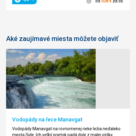
Informácie
od
508
€
za os.
Hodnotenie
Aké zaujímavé miesta môžete objaviť
Priehrada
Chrám
Oymapinar
bohyňe
šťastia
Tretia
Tyché
najväčšia
priehrada
V
Turecka,
centrálnych
priehrada
častiach
Olymapinar
komerčnej
Vodopády na řece Manavgat
má
Agory
tvar
ležia
Vodopády Manavgat na rovnomenej rieke ležia neďaleko
obluku
zbytky
mesta Side. Ich veľký prietok padá dole z malej výšky,