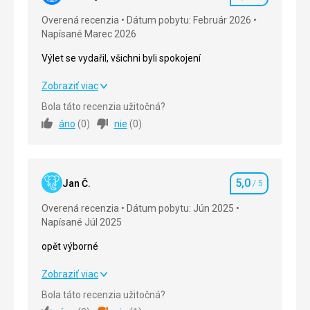
Hodnotenie
Overená recenzia
Dátum pobytu: Február 2026
Napísané Marec 2026
Výlet se vydařil, všichni byli spokojení
Výlet se vydařil, všichni byli spokojení
Zobraziť viac
Bola táto recenzia užitočná?
Strava
5,0
/ 5
áno
(
0
)
nie
(
0
)
Ubytovanie
5,0
/ 5
Okolie
5,0
/ 5
5,0
Jan Č.
/ 5
Hodnotenie
Služby
5,0
/ 5
Overená recenzia
Dátum pobytu: Jún 2025
Napísané Júl 2025
Cena
5,0
/ 5
opět výborné
Pláž
opět výborné
Zobraziť viac
Dobře, musíte jít trochu pěšky, ale v sezóně jezdí
autobus.
Bola táto recenzia užitočná?
Strava
5,0
/ 5