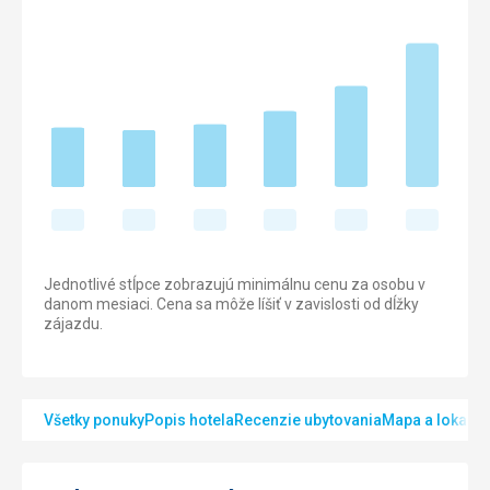
Jednotlivé stĺpce zobrazujú minimálnu cenu za osobu v
danom mesiaci. Cena sa môže líšiť v zavislosti od dĺžky
zájazdu.
Všetky ponuky
Popis hotela
Recenzie ubytovania
Mapa a lokalita