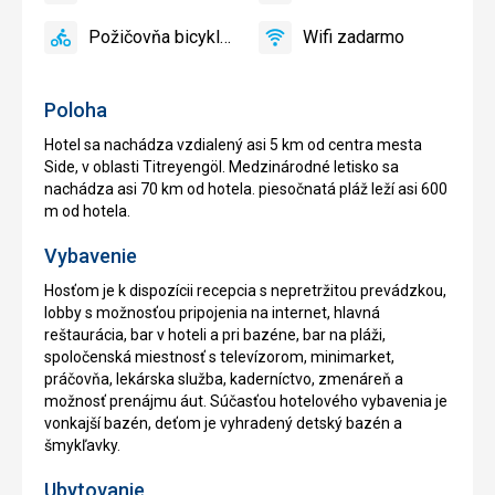
áno
áno
recepcia
Požičovňa bicyklov
Wifi zadarmo
áno
Požičovňa
áno
Wifi
bicyklov
zadarmo
Poloha
Hotel sa nachádza vzdialený asi 5 km od centra mesta
Side, v oblasti Titreyengöl. Medzinárodné letisko sa
nachádza asi 70 km od hotela. piesočnatá pláž leží asi 600
m od hotela.
Vybavenie
Hosťom je k dispozícii recepcia s nepretržitou prevádzkou,
lobby s možnosťou pripojenia na internet, hlavná
reštaurácia, bar v hoteli a pri bazéne, bar na pláži,
spoločenská miestnosť s televízorom, minimarket,
práčovňa, lekárska služba, kaderníctvo, zmenáreň a
možnosť prenájmu áut. Súčasťou hotelového vybavenia je
vonkajší bazén, deťom je vyhradený detský bazén a
šmykľavky.
Ubytovanie