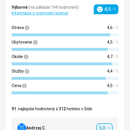
Výborné
(na základe 194 hodnotení)
4,5
/ 5
Hodnotenie
Informácie o overovaní recenzí
Strava
4,6
/ 5
Ubytovanie
4,5
/ 5
Okolie
4,7
/ 5
Služby
4,4
/ 5
Cena
4,5
/ 5
91
. najlepšie hodnotený z
312
hotelov v Side
5,0
Andrzej C.
/ 5