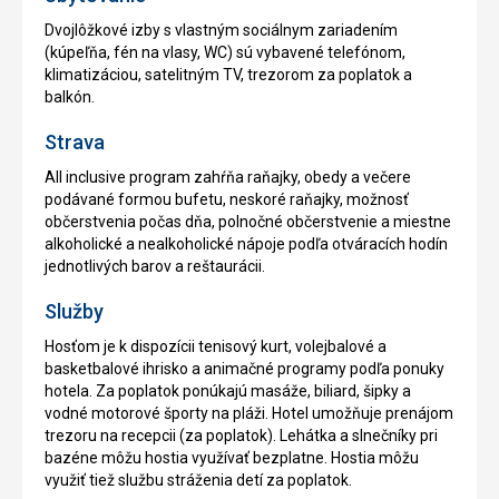
Dvojlôžkové izby s vlastným sociálnym zariadením
(kúpeľňa, fén na vlasy, WC) sú vybavené telefónom,
klimatizáciou, satelitným TV, trezorom za poplatok a
balkón.
Strava
All inclusive program zahŕňa raňajky, obedy a večere
podávané formou bufetu, neskoré raňajky, možnosť
občerstvenia počas dňa, polnočné občerstvenie a miestne
alkoholické a nealkoholické nápoje podľa otváracích hodín
jednotlivých barov a reštaurácii.
Služby
Hosťom je k dispozícii tenisový kurt, volejbalové a
basketbalové ihrisko a animačné programy podľa ponuky
hotela. Za poplatok ponúkajú masáže, biliard, šipky a
vodné motorové športy na pláži. Hotel umožňuje prenájom
trezoru na recepcii (za poplatok). Lehátka a slnečníky pri
bazéne môžu hostia využívať bezplatne. Hostia môžu
využiť tiež službu stráženia detí za poplatok.