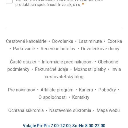
mail
(povinné)
produktoch spoločnosti Invia.sk, s.r.o.
*
(povinné)
*
Cestovné kancelárie
Dovolenka
Last minute
Exotika
Parkovanie
Recenzie hotelov
Dovolenkové domy
Časté otázky
Informácie pred nákupom
Obchodné
podmienky
Fakturačné údaje
Možnosti platby
Invia
cestovateľský blog
Pre novinárov
Affiliate program
Kariéra
Pobočky
O spoločnosti
Kontakty
Ochrana súkromia
Nastavenie súkromia
Mapa webu
Volajte Po-Pia 7:00-22:00, So-Ne 8:00-22:00