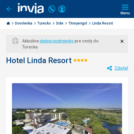
Volajte
Prihlásiť
Ísť
späť
+421
Menu
sa
2
Invia.sk
3221
Dovolenka
Turecko
Side
Titreyengol
Linda Resort
0477
Zavri
Aktuálne
platné podmienky
pre cesty do
Turecka
Hotel Linda Resort
Hodnotenie:
Zdieľať
4/5