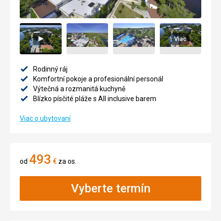
Viac
Rodinný ráj
Komfortní pokoje a profesionální personál
Výtečná a rozmanitá kuchyně
Blízko písčité pláže s All inclusive barem
Viac o ubytovaní
493
od
€
za os.
Vyberte termín