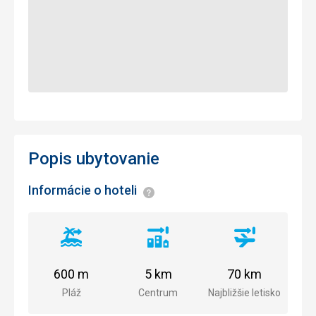
Popis ubytovanie
Informácie o hoteli
Informácie
Vzdialenosť
Vzdialenosť
Vzdialenosť
od
od
od
pláže
centra
letiska
600 m
5 km
70 km
mesta
Pláž
Centrum
Najbližšie letisko