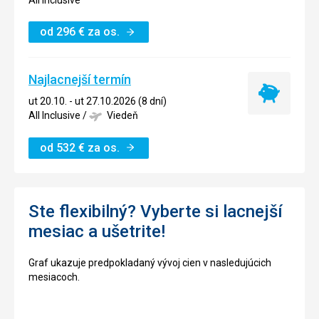
All Inclusive
od
296
€
za os.
Najlacnejší termín
Najlacnejší
ut 20.10. - ut 27.10.2026 (8 dní)
termín
All Inclusive
/
Viedeň
od
532
€
za os.
Ste flexibilný? Vyberte si lacnejší
mesiac a ušetrite!
Graf ukazuje predpokladaný vývoj cien v nasledujúcich
mesiacoch.