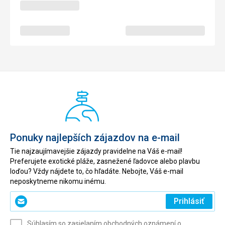
Ponuky najlepších zájazdov na e-mail
Tie najzaujímavejšie zájazdy pravidelne na Váš e-mail!
Preferujete exotické pláže, zasnežené ľadovce alebo plavbu
loďou? Vždy nájdete to, čo hľadáte. Nebojte, Váš e-mail
neposkytneme nikomu inému.
Zadajte
Prihlásiť
svoj
e-
Súhlasím so zasielaním obchodných oznámení o