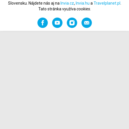
Slovensku. Nájdete nás aj na
Invia.cz
,
Invia.hu
a
Travelplanet.pl
.
Tato stránka využíva
cookies
.
Facebook
YouTube
Instagram
Odporučiť