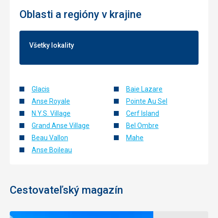
Oblasti a regióny v krajine
Všetky lokality
Glacis
Baie Lazare
Anse Royale
Pointe Au Sel
N.Y.S. Village
Cerf Island
Grand Anse Village
Bel Ombre
Beau Vallon
Mahe
Anse Boileau
Cestovateľský magazín