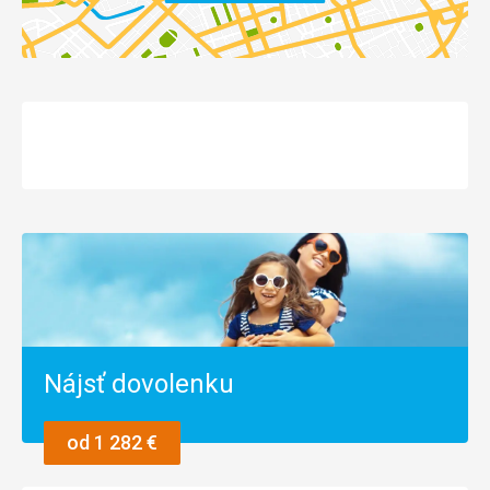
Nájsť dovolenku
od 1 282 €