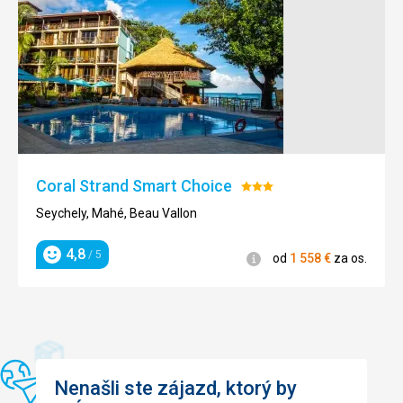
Táto recenzia bola preložená automaticky pomocou
Google Translate
Coral Strand Smart Choice
Hodnotenie:
3/5
Seychely, Mahé, Beau Vallon
4,8
/ 5
Informácie
od
1 558
€
za os.
Hodnotenie
Nenašli ste zájazd, ktorý by