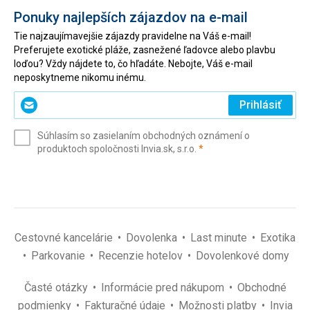
Ponuky najlepších zájazdov na e-mail
Tie najzaujímavejšie zájazdy pravidelne na Váš e-mail!
Preferujete exotické pláže, zasnežené ľadovce alebo plavbu
loďou? Vždy nájdete to, čo hľadáte. Nebojte, Váš e-mail
neposkytneme nikomu inému.
Zadajte
Prihlásiť
svoj
e-
Súhlasím so zasielaním obchodných oznámení o
mail
(povinné)
produktoch spoločnosti Invia.sk, s.r.o.
*
(povinné)
*
Cestovné kancelárie
Dovolenka
Last minute
Exotika
Parkovanie
Recenzie hotelov
Dovolenkové domy
Časté otázky
Informácie pred nákupom
Obchodné
podmienky
Fakturačné údaje
Možnosti platby
Invia