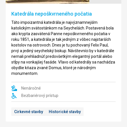
juhu
Soleil
ostrova
sa
Katedrála nepoškvrneného počatia
Mahé
rozprestiera
ponúka
na
Táto impoizantná katedrála je najvýznamnejším
takmer
juhozápadnom
katolickým svätostánkom na Seychelách. Postavená bola
kilometer
pobreží
ako krypta zasvätená Panne nepoškvrneného počatia v
dlhý
Mahé.
roku 1851, a katedrála je tak jedným z vôbec najstarších
pás
Táto
kostolov na ostrovoch. Dnes je tu pochovaný Felix Paul,
jemného
neskutočne
prvý a jediný seychelský biskup. Návštevníci by v katedrále
bieleho
krásne
nemali prehliadnúť predovšetkým elegantný portál alebo
piesku,
zátoka
stĺpy na vonkajšej fasáde. Vľavo od katedrály sa nachádza
na
je
obydlie kňaza zvané Domus, ktoré je národným
ktorý
obľúbená
monumentom.
dorážajú
predovšetkým
vysoké
medzi
vlny.
milovníkmi
Nenáročné
V
plávania
Bezbariérový prístup
mori
i
pri
šnorchlovania.
pláži
Pobrežie
Cirkevné stavby
Historické stavby
totiž
Anse
nie
Soleil