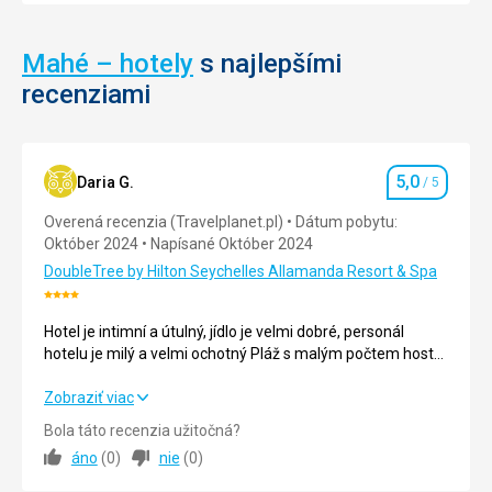
surfistami
víkendové
a
pikniky.
Mahé – hotely
s najlepšími
priaznivcami
Aj
podobných
napriek
recenziami
vodných
tomu,
športov.
že
Anse
prístupnosť
Intendance
sem
5,0
Daria G.
/ 5
Hodnotenie
je
je
zároveň
ľahko
Overená recenzia (Travelplanet.pl)
Dátum pobytu:
veľmi
náročnejšia,
Október 2024
Napísané Október 2024
obľúbená
rozhodne
DoubleTree by Hilton Seychelles Allamanda Resort & Spa
aj
strojí
Hodnotenie:
medzi
za
4/5
milovníkmy
to
Hotel je intimní a útulný, jídlo je velmi dobré, personál
opaľovania.
sa
hotelu je milý a velmi ochotný Pláž s malým počtem hostů,
prekonať
moje první dovolená, kde jsem si mohl odpočinout a
a
uklidnit se.
Hotel je intimní a útulný, jídlo je velmi dobré, personál
Zobraziť viac
Nenáročné
pozrieť
hotelu je milý a velmi ochotný Pláž s malým počtem hostů,
Bola táto recenzia užitočná?
si
moje první dovolená, kde jsem si mohl odpočinout a
tunajšu
áno
(
0
)
nie
(
0
)
uklidnit se.
Pláže
krásu