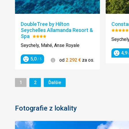
DoubleTree by Hilton
Consta
Seychelles Allamanda Resort &
Hodnot
Spa
Hodnotenie:
5/5
Seychely
4/5
Seychely, Mahé, Anse Royale
4,9
/
Hodnot
5,0
Informácie
/ 5
od
2 292
€
za os.
Hodnotenie
Stránka
Stránka
Stránka
1
2
Ďalšie
Fotografie z lokality