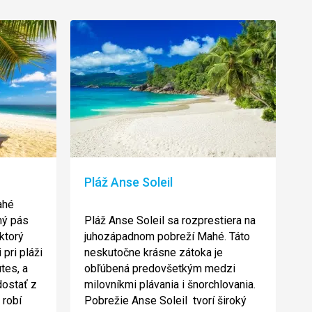
Pláž Anse Soleil
ahé
hý pás
Pláž Anse Soleil sa rozprestiera na
ktorý
juhozápadnom pobreží Mahé. Táto
 pri pláži
neskutočne krásne zátoka je
útes, a
obľúbená predovšetkým medzi
dostať z
milovníkmi plávania i šnorchlovania.
 robí
Pobrežie Anse Soleil tvorí široký