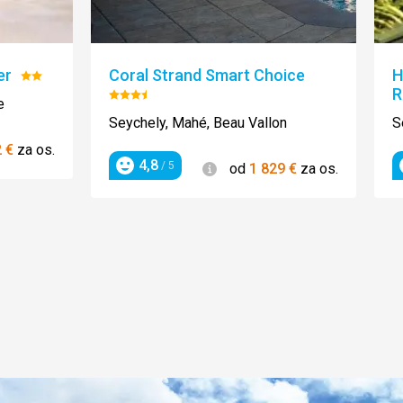
er
Coral Strand Smart Choice
H
Hodnotenie:
R
2/5
Hodnotenie:
e
3.5/5
Seychely, Mahé, Beau Vallon
S
2
€
za os.
4,8
Informácie
/ 5
od
1 829
€
za os.
Hodnotenie