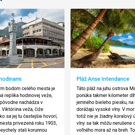
 hodinami
Pláž Anse Intendance
ým bodom celého mesta je
Táto pláž na juhu ostrova M
 replika hodinovej veže,
ponúka takmer kilometer dl
 pôvodne nachádza v
jemného bieleho piesku, na 
 Viktóriina veža, čiže
dorážajú vysoké vlny. V mori
ko sa jej tu častejšie hovorí,
totiž nie je žiadny koralový 
mesta privezená roku 1903,
vlny sa tak môžu nerušene 
eychely stali korunnou
voľného mora až na breh. To