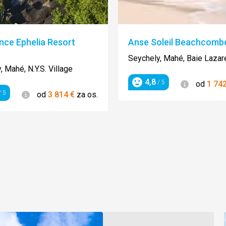
nce Ephelia Resort
Anse Soleil Beachcomb
enie:
Seychely, Mahé, Baie Lazar
, Mahé, N.Y.S. Village
4,8
Informácie
/ 5
od
1 74
Hodnotenie
Informácie
 5
od
3 814
€
za os.
enie