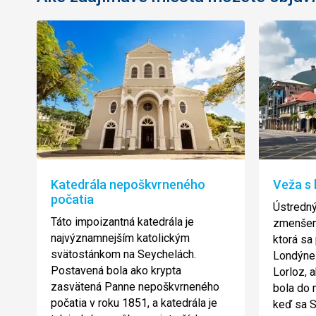
Katedrála nepoškvrneného
Veža s
počatia
Ústredn
Táto impoizantná katedrála je
zmenšená
najvýznamnejším katolickým
ktorá sa
svätostánkom na Seychelách.
Londýne.
Postavená bola ako krypta
Lorloz, a
zasvätená Panne nepoškvrneného
bola do 
počatia v roku 1851, a katedrála je
keď sa S