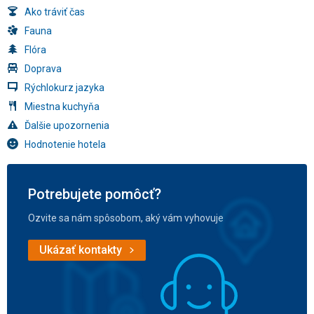
Ako tráviť čas
Fauna
Flóra
Doprava
Rýchlokurz jazyka
Miestna kuchyňa
Ďalšie upozornenia
Hodnotenie hotela
Potrebujete pomôcť?
Ozvite sa nám spôsobom, aký vám vyhovuje
Ukázať kontakty