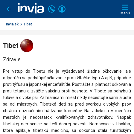
Invia.sk
Volajte
Prihlásiť
Ísť
späť
+421
Menu
sa
2
3221
Invia.sk
Tibet
0491
Tibet
Zdravie
Pre vstup do Tibetu nie je vyžadované žiadne očkovanie, ale
odporúča sa podstúpiť očkovanie proti žltačke typu A aj B, prípadne
proti týfusu a japonskej encefalitíde. Postrážte si platnosť očkovania
proti tetanu a zvážte vakcínu proti besnote. V Tibete sa pohybujú
túlavé a divoké psi. Za hranicami miest nikdy necestujte sami a učte
sa od miestnych. Tibetské deti sa pred svorkou divokých psov
chránia naznačením hádzanie kameňov. Na vidieku a v menších
mestách je nedostatok kvalifikovaných zdravotníkov. Naopak
tibetskej nemocnice sa teší dobrej povesti. Nemocnice v Lhokha,
ktorá aplikuje tibetskú medicínu, sa dokonca stala turistickým