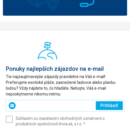
Ponuky najlepších zájazdov na e-mail
Tie najzaujímavejšie zájazdy pravidelne na Váš e-mail!
Preferujete exotické pláže, zasnežené ľadovce alebo plavbu
loďou? Vždy nájdete to, čo hľadáte. Nebojte, Váš e-mail
neposkytneme nikomu inému.
Zadajte
Prihlásiť
svoj
e-
Súhlasím so zasielaním obchodných oznámení o
mail
(povinné)
produktoch spoločnosti Invia.sk, s.r.o.
*
(povinné)
*