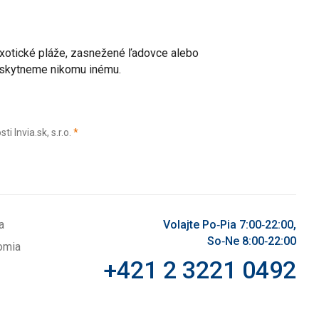
 exotické pláže, zasnežené ľadovce alebo
poskytneme nikomu inému.
(povinné)
Invia.sk, s.r.o.
*
a
Volajte Po‑Pia 7:00‑22:00,
So‑Ne 8:00‑22:00
omia
+421 2 3221 0492