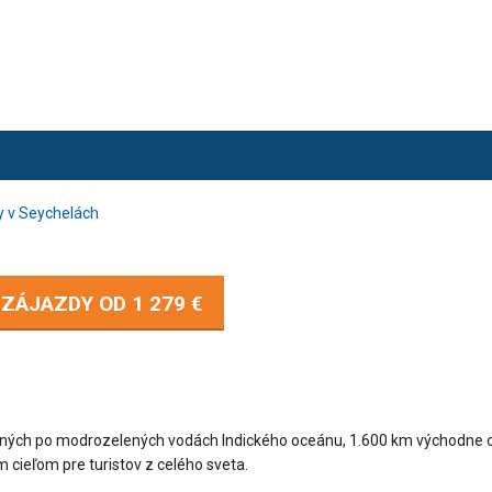
y v Seychelách
- ZÁJAZDY OD
1 279 €
zaných po modrozelených vodách Indického oceánu, 1.600 km východne 
m cieľom pre turistov z celého sveta.