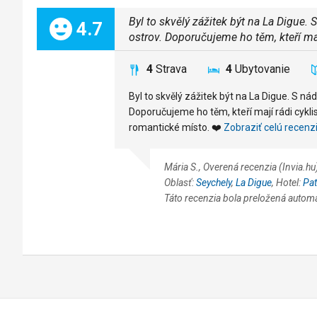
Byl to skvělý zážitek být na La Digue.
Celkom:
4.7
ostrov. Doporučujeme ho těm, kteří ma
4
Strava
4
Ubytovanie
Byl to skvělý zážitek být na La Digue. S ná
Doporučujeme ho těm, kteří mají rádi cyklis
romantické místo. ❤️
Zobraziť celú recenz
Mária S., Overená recenzia (Invia.h
Oblasť:
Seychely
,
La Digue
, Hotel:
Pat
Táto recenzia bola preložená autom