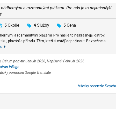
 S nádhernými a rozmanitými plážemi. Pro nás je to nejkrásnější
j
5
Okolie
4
Služby
5
Cena
dhernými a rozmanitými plážemi. Pro nás je to nejkrásnější ostrov.
tiku, plavání a přírodu. Těm, kteří si chtějí odpočinout. Bezpečné a
iu
u), Dátum pobytu: Január 2026, Napísané: Február 2026
atran Village
aticky pomocou Google Translate
Všetky recenzie Seych