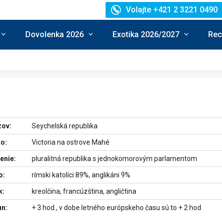
Volajte +421 2 3221 0490
Dovolenka 2026
Exotika 2026/2027
Rec
zov:
Seychelská republika
o:
Victoria na ostrove Mahé
enie:
pluralitná republika s jednokomorovým parlamentom
o:
rímski katolíci 89%, anglikáni 9%
k:
kreolčina, francúzština, angličtina
un:
+ 3 hod., v dobe letného európskeho času sú to + 2 hod