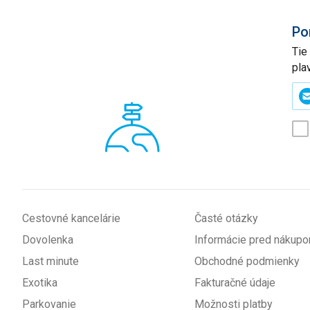
Po
Tie
pla
Zad
svo
e-
mai
(p
*
Cestovné kancelárie
Časté otázky
Dovolenka
Informácie pred nákup
Last minute
Obchodné podmienky
Exotika
Fakturačné údaje
Parkovanie
Možnosti platby