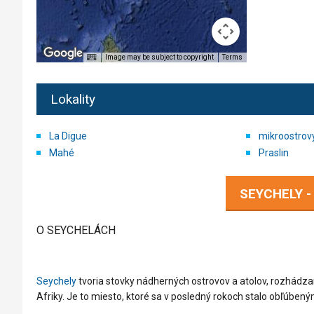
Image may be subject to copyright
Terms
Lokality
La Digue
mikroostrov
Mahé
Praslin
SEYCHELY 
O SEYCHELÁCH
Seychely
tvoria stovky nádherných ostrovov a atolov, rozhád
Afriky. Je to miesto, ktoré sa v posledný rokoch stalo obľúbený