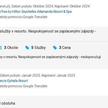
lanet.pl), Dátum pobytu: Október 2024, Napísané: Október 2024
Tree by Hilton Seychelles Allamanda Resort & Spa
aticky pomocou Google Translate
é služby v resortu. Nespokojenost se zaplacenými zájezdy -
3
Okolie
5
Služby
3
Cena
užby v resortu. Nespokojenost se zaplacenými zájezdy - nedoporučuji
), Dátum pobytu: Január 2025, Napísané: Január 2025
ance Ephelia Resort
aticky pomocou Google Translate
á obsluha.