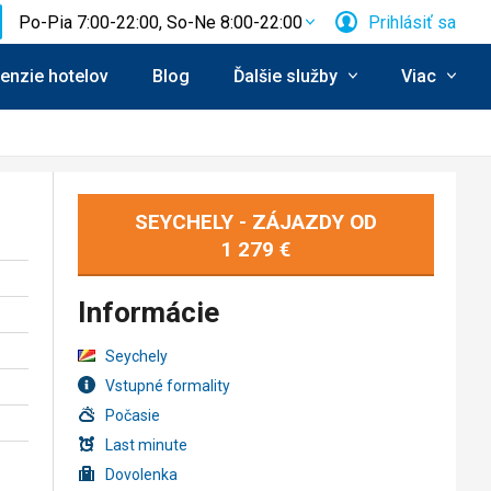
Po-Pia 7:00-22:00, So-Ne 8:00-22:00
Prihlásiť sa
enzie hotelov
Blog
Ďalšie služby
Viac
SEYCHELY - ZÁJAZDY OD
1 279 €
Informácie
Seychely
Vstupné formality
Počasie
Last minute
Dovolenka