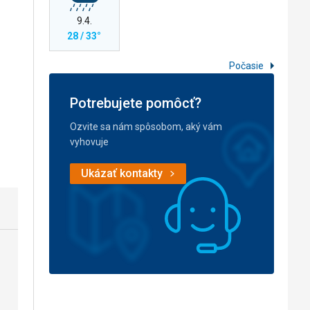
9.4.
28 / 33°
Počasie
Potrebujete pomôcť?
Ozvite sa nám spôsobom, aký vám
vyhovuje
Ukázať kontakty