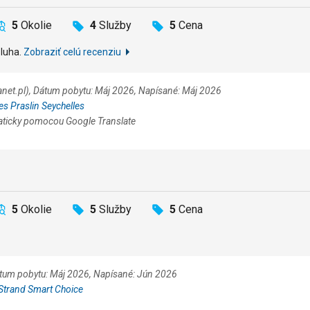
5
Okolie
4
Služby
5
Cena
sluha.
Zobraziť celú recenziu
planet.pl), Dátum pobytu: Máj 2026, Napísané: Máj 2026
les Praslin Seychelles
aticky pomocou Google Translate
5
Okolie
5
Služby
5
Cena
átum pobytu: Máj 2026, Napísané: Jún 2026
Strand Smart Choice