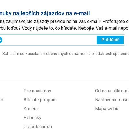
nuky najlepších zájazdov na e-mail
 najzaujímavejšie zájazdy pravidelne na Váš e-mail! Preferujete
vbu loďou? Vždy nájdete to, čo hľadáte. Nebojte, Váš e-mail ne
ajte
Prihlásiť
j
Súhlasím so zasielaním obchodných oznámení o produktoch spoločnosti 
l
ovinné)
Pre novinárov
Ochrana súkromi
om
Affiliate program
Nastavenie súkr
Kariéra
Mapa webu
Pobočky
O spoločnosti