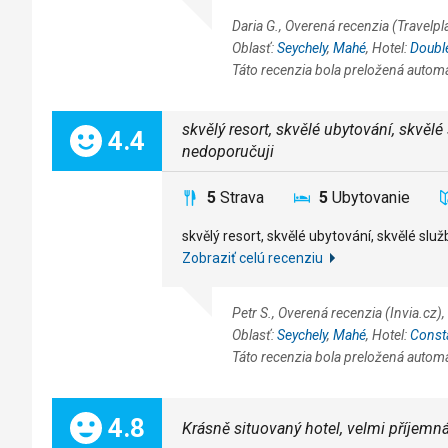
Daria G., Overená recenzia (Travelp
Oblasť:
Seychely
,
Mahé
, Hotel:
Double
Táto recenzia bola preložená autom
skvělý resort, skvělé ubytování, skvěl
Celkom:
4.4
nedoporučuji
5
Strava
5
Ubytovanie
skvělý resort, skvělé ubytování, skvělé sl
Zobraziť celú recenziu
Petr S., Overená recenzia (Invia.cz
Oblasť:
Seychely
,
Mahé
, Hotel:
Const
Táto recenzia bola preložená autom
Celkom:
4.8
Krásně situovaný hotel, velmi příjemn