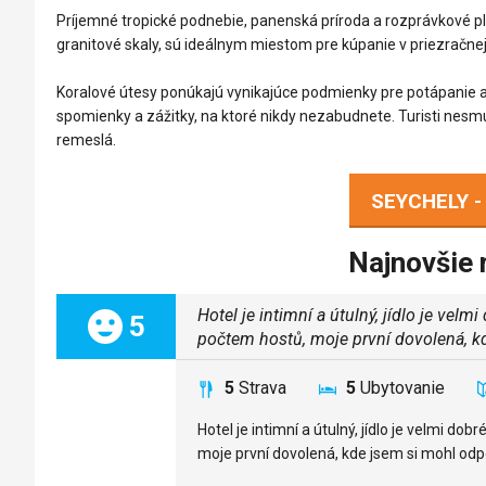
Príjemné tropické podnebie, panenská príroda a rozprávkové p
granitové skaly, sú ideálnym miestom pre kúpanie v priezračne
Koralové útesy ponúkajú vynikajúce podmienky pre potápanie a
spomienky a zážitky, na ktoré nikdy nezabudnete. Turisti nesm
remeslá.
SEYCHELY 
Najnovšie 
Hotel je intimní a útulný, jídlo je vel
Celkom:
5
počtem hostů, moje první dovolená, k
5
Strava
5
Ubytovanie
Hotel je intimní a útulný, jídlo je velmi d
moje první dovolená, kde jsem si mohl odpo