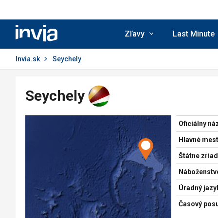
Invia.sk
Zľavy
Last Minute
Invia.sk
Seychely
Seychely
Oficiálny ná
Hlavné mest
Štátne zriad
Náboženstv
Úradný jazy
Časový pos