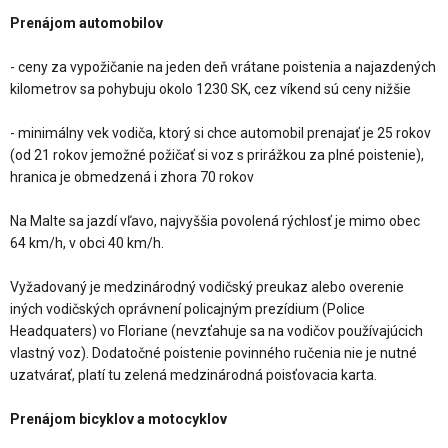
Prenájom automobilov
- ceny za vypožičanie na jeden deň vrátane poistenia a najazdených
kilometrov sa pohybuju okolo 1230 SK, cez víkend sú ceny nižšie
- minimálny vek vodiča, ktorý si chce automobil prenajať je 25 rokov
(od 21 rokov jemožné požičať si voz s prirážkou za plné poistenie),
hranica je obmedzená i zhora 70 rokov
Na Malte sa jazdí vľavo, najvyššia povolená rýchlosť je mimo obec
64 km/h, v obci 40 km/h.
Vyžadovaný je medzinárodný vodičský preukaz alebo overenie
iných vodičských oprávnení policajným prezídium (Police
Headquaters) vo Floriane (nevzťahuje sa na vodičov používajúcich
vlastný voz). Dodatočné poistenie povinného ručenia nie je nutné
uzatvárať, platí tu zelená medzinárodná poisťovacia karta.
Prenájom bicyklov a motocyklov