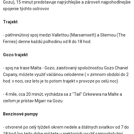
Gozu), 15 minut predstavuje najrýchlejšie a zároveň najpohodlnejšie
spojenie týchto ostrovov
Trajekt
- päťminútový spoj medzi Vallettou (Marsamxett) a Sliemou (The
Ferries) denne každú polhodinu od 8 do 18 hod.
Gozo trajekt
- spoj na trase Malta - Gozo, zaisťovaný spoločnosťou Gozo Chanel
Copany, môžete využiť väčšinou celodenne ( v zimnom období do 2
hod. v noci, cez leto je to potom trajekt v provoze po celú noc)
- 4 míle, cca 20 minút; vychádza sa z "Tail" Cirkewwa na Malte a
cieľom je prístav Mgarr na Gozu
Benzínové pumpy
- otvorené po celý týždeň okrem nedele a štátnych sviatkov od 7 do
18 hod.(po tejto dobe môžete u niektorých využiť samoobslužný