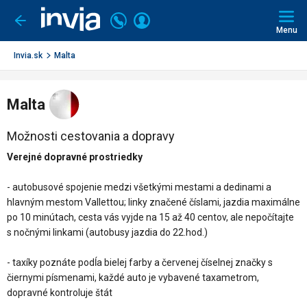
Invia.sk
Volajte
Prihlásiť
Ísť
späť
+421
Menu
sa
2
3221
Invia.sk
Malta
0491
Malta
Možnosti cestovania a dopravy
Verejné dopravné prostriedky
- autobusové spojenie medzi všetkými mestami a dedinami a
hlavným mestom Vallettou; linky značené číslami, jazdia maximálne
po 10 minútach, cesta vás vyjde na 15 až 40 centov, ale nepočítajte
s nočnými linkami (autobusy jazdia do 22.hod.)
- taxíky poznáte podĺa bielej farby a červenej číselnej značky s
čiernymi písmenami, každé auto je vybavené taxametrom,
dopravné kontroluje štát