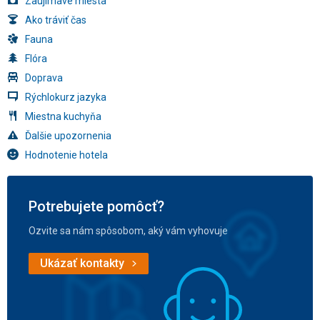
Zaujímavé miesta
Ako tráviť čas
Fauna
Flóra
Doprava
Rýchlokurz jazyka
Miestna kuchyňa
Ďalšie upozornenia
Hodnotenie hotela
Potrebujete pomôcť?
Ozvite sa nám spôsobom, aký vám vyhovuje
Ukázať kontakty