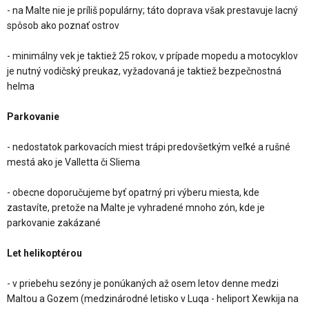
- na Malte nie je príliš populárny; táto doprava však prestavuje lacný
spôsob ako poznať ostrov
- minimálny vek je taktiež 25 rokov, v prípade mopedu a motocyklov
je nutný vodičský preukaz, vyžadovaná je taktiež bezpečnostná
helma
Parkovanie
- nedostatok parkovacích miest trápi predovšetkým veľké a rušné
mestá ako je Valletta či Sliema
- obecne doporučujeme byť opatrný pri výberu miesta, kde
zastavíte, pretože na Malte je vyhradené mnoho zón, kde je
parkovanie zakázané
Let helikoptérou
- v priebehu sezóny je ponúkaných až osem letov denne medzi
Maltou a Gozem (medzinárodné letisko v Luqa - heliport Xewkija na