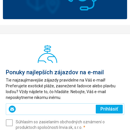
Ponuky najlepších zájazdov na e-mail
Tie najzaujímavejšie zájazdy pravidelne na Váš e-mail!
Preferujete exotické pláže, zasnežené ľadovce alebo plavbu
loďou? Vždy nájdete to, čo hľadáte. Nebojte, Váš e-mail
neposkytneme nikomu inému.
Zadajte
Prihlásiť
svoj
e-
Súhlasím so zasielaním obchodných oznámení o
mail
(povinné)
produktoch spoločnosti Invia.sk, s.r.o.
*
(povinné)
*