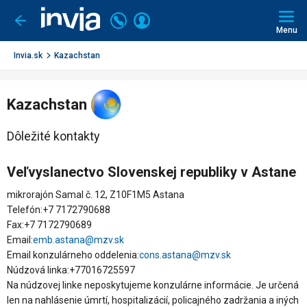
Invia.sk
Volajte
Prihlásiť
Ísť
späť
+421
Menu
sa
2
3221
Invia.sk
Kazachstan
0491
Kazachstan
Dôležité kontakty
Veľvyslanectvo Slovenskej republiky v Astane
mikrorajón Samal č. 12, Z10F1M5 Astana
Telefón:+7 7172790688
Fax:+7 7172790689
Email:
emb.astana@mzv.sk
Email konzulárneho oddelenia:
cons.astana@mzv.sk
Núdzová linka:+77016725597
Na núdzovej linke neposkytujeme konzulárne informácie. Je určená
len na nahlásenie úmrtí, hospitalizácií, policajného zadržania a iných