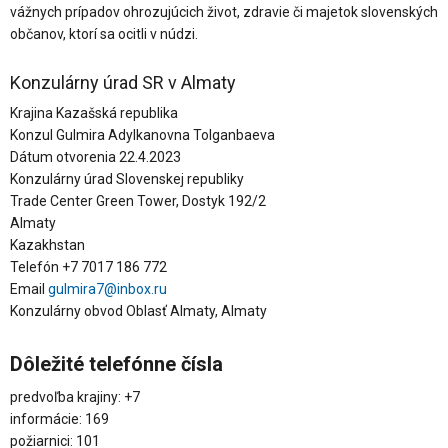
vážnych prípadov ohrozujúcich život, zdravie či majetok slovenských
občanov, ktorí sa ocitli v núdzi.
Konzulárny úrad SR v Almaty
Krajina Kazašská republika
Konzul Gulmira Adylkanovna Tolganbaeva
Dátum otvorenia 22.4.2023
Konzulárny úrad Slovenskej republiky
Trade Center Green Tower, Dostyk 192/2
Almaty
Kazakhstan
Telefón +7 7017 186 772
Email
gulmira7@inbox.ru
Konzulárny obvod Oblasť Almaty, Almaty
Dôležité telefónne čísla
predvoľba krajiny: +7
informácie: 169
požiarnici: 101