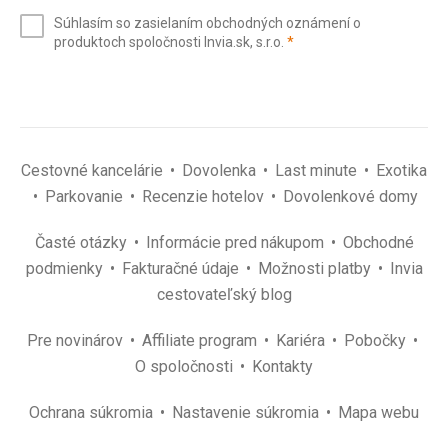
e-
Súhlasím so zasielaním obchodných oznámení o
mail
(povinné)
produktoch spoločnosti Invia.sk, s.r.o.
*
(povinné)
*
Cestovné kancelárie
Dovolenka
Last minute
Exotika
Parkovanie
Recenzie hotelov
Dovolenkové domy
Časté otázky
Informácie pred nákupom
Obchodné
podmienky
Fakturačné údaje
Možnosti platby
Invia
cestovateľský blog
Pre novinárov
Affiliate program
Kariéra
Pobočky
O spoločnosti
Kontakty
Ochrana súkromia
Nastavenie súkromia
Mapa webu