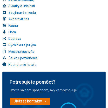
Sviatky a udalosti
Zaujímavé miesta
Ako tráviť čas
Fauna
Flóra
Doprava
Rýchlokurz jazyka
Miestna kuchyňa
Ďalšie upozornenia
Hodnotenie hotela
Potrebujete pomôcť?
Ozvite sa nám spôsobom, aký vám vyhovuje
Ukázať kontakty