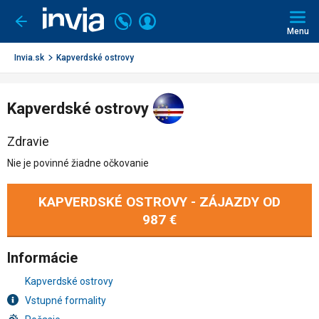
Invia.sk
Volajte
Prihlásiť
Ísť
späť
+421
Menu
sa
2
3221
Invia.sk
Kapverdské ostrovy
0491
Kapverdské ostrovy
Zdravie
Nie je povinné žiadne očkovanie
KAPVERDSKÉ OSTROVY - ZÁJAZDY OD
987 €
Informácie
Kapverdské ostrovy
Vstupné formality