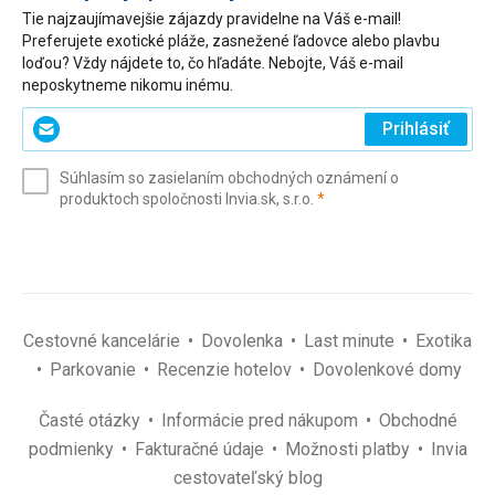
Tie najzaujímavejšie zájazdy pravidelne na Váš e-mail!
Preferujete exotické pláže, zasnežené ľadovce alebo plavbu
loďou? Vždy nájdete to, čo hľadáte. Nebojte, Váš e-mail
neposkytneme nikomu inému.
Zadajte
Prihlásiť
svoj
e-
Súhlasím so zasielaním obchodných oznámení o
mail
(povinné)
produktoch spoločnosti Invia.sk, s.r.o.
*
(povinné)
*
Cestovné kancelárie
Dovolenka
Last minute
Exotika
Parkovanie
Recenzie hotelov
Dovolenkové domy
Časté otázky
Informácie pred nákupom
Obchodné
podmienky
Fakturačné údaje
Možnosti platby
Invia
cestovateľský blog