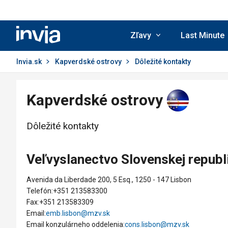
Invia.sk
Zľavy
Last Minute
Invia.sk
Kapverdské ostrovy
Dôležité kontakty
Kapverdské ostrovy
Dôležité kontakty
Veľvyslanectvo Slovenskej republ
Avenida da Liberdade 200, 5 Esq., 1250 - 147 Lisbon
Telefón:+351 213583300
Fax:+351 213583309
Email:
emb.lisbon@mzv.sk
Email konzulárneho oddelenia:
cons.lisbon@mzv.sk