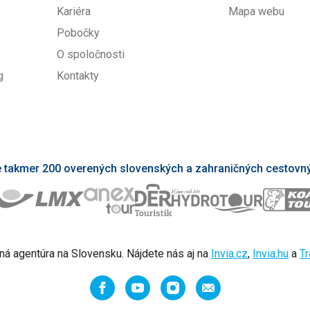
Kariéra
Mapa webu
Pobočky
O spoločnosti
g
Kontakty
takmer 200 overených slovenských a zahraničných cestovný
ná agentúra na Slovensku. Nájdete nás aj na
Invia.cz
,
Invia.hu
a
Tr
Facebook
YouTube
Instagram
Odporučiť