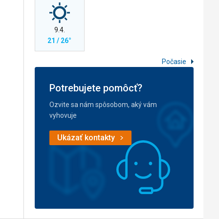
9.4.
21 / 26°
Počasie
Potrebujete pomôcť?
Ozvite sa nám spôsobom, aký vám
vyhovuje
Ukázať kontakty