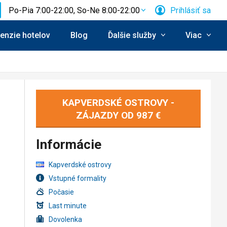
Po-Pia 7:00-22:00, So-Ne 8:00-22:00
Prihlásiť sa
enzie hotelov
Blog
Ďalšie služby
Viac
KAPVERDSKÉ OSTROVY -
ZÁJAZDY OD
987 €
Informácie
Kapverdské ostrovy
Vstupné formality
Počasie
Last minute
Dovolenka