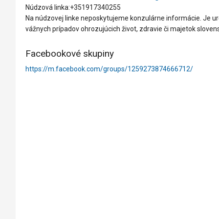
Núdzová linka:+351917340255
Na núdzovej linke neposkytujeme konzulárne informácie. Je urče
vážnych prípadov ohrozujúcich život, zdravie či majetok slovensk
Facebookové skupiny
https://m.facebook.com/groups/1259273874666712/