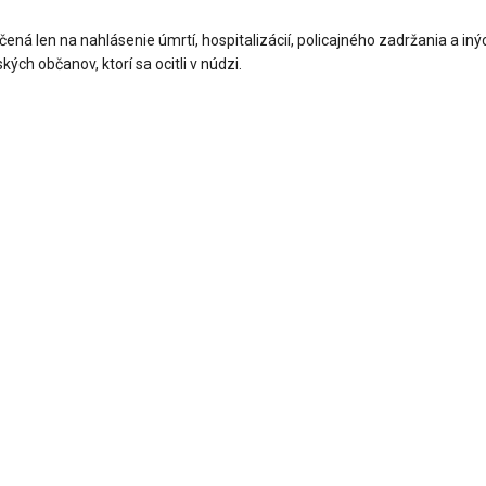
ná len na nahlásenie úmrtí, hospitalizácií, policajného zadržania a iný
ých občanov, ktorí sa ocitli v núdzi.