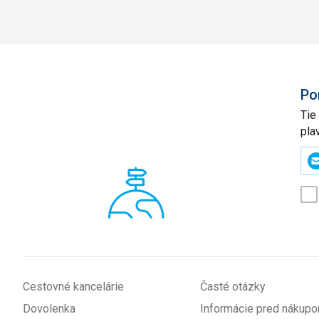
Po
Tie
pla
Zad
svo
e-
mai
(p
*
Cestovné kancelárie
Časté otázky
Dovolenka
Informácie pred nákup