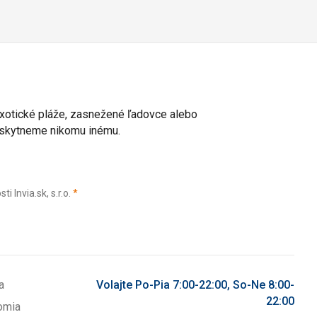
 exotické pláže, zasnežené ľadovce alebo
poskytneme nikomu inému.
(povinné)
Invia.sk, s.r.o.
*
a
Volajte Po-Pia 7:00-22:00, So-Ne 8:00-
22:00
omia