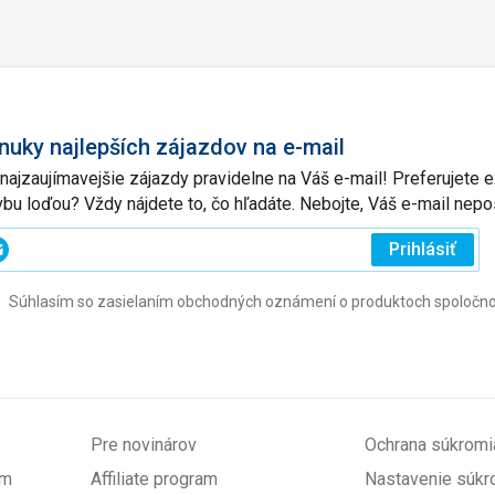
nuky najlepších zájazdov na e-mail
 najzaujímavejšie zájazdy pravidelne na Váš e-mail! Preferujete
vbu loďou? Vždy nájdete to, čo hľadáte. Nebojte, Váš e-mail ne
ajte
Prihlásiť
j
Súhlasím so zasielaním obchodných oznámení o produktoch spoločnosti 
l
ovinné)
Pre novinárov
Ochrana súkromi
om
Affiliate program
Nastavenie súkr