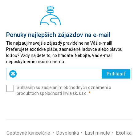
Ponuky najlepších zájazdov na e-mail
Tie najzaujímavejšie zájazdy pravidelne na Váš e-mail!
Preferujete exotické pláže, zasnežené ľadovce alebo plavbu
loďou? Vždy nájdete to, čo hľadáte. Nebojte, Váš e-mail
neposkytneme nikomu inému.
Zadajte
Prihlásiť
svoj
e-
Súhlasím so zasielaním obchodných oznámení o
mail
(povinné)
produktoch spoločnosti Invia.sk, s.r.o.
*
(povinné)
*
Cestovné kancelárie
Dovolenka
Last minute
Exotika