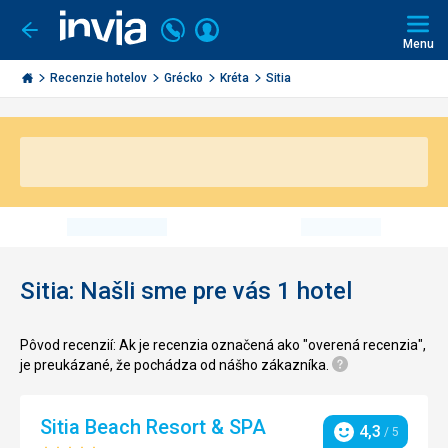
Volajte
Prihlásiť
Ísť
späť
+421
Menu
sa
2
Invia.sk
3221
Recenzie hotelov
Grécko
Kréta
Sitia
0491
Sitia: Našli sme pre vás 1 hotel
Pôvod recenzií: Ak je recenzia označená ako "overená recenzia",
je preukázané, že pochádza od nášho zákazníka.
Sitia Beach Resort & SPA
4,3
/ 5
Hodnotenie