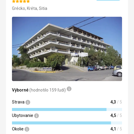
Hodnotenie:
Grécko, Kréta, Sitia
5/5
Výborné
(hodnotilo 159 ľudí)
Strava
4,3
/ 5
Ubytovanie
4,5
/ 5
Okolie
4,1
/ 5