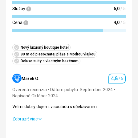
Služby
5,0
/ 5
Cena
4,0
/ 5
Nový luxusný boutique hotel
80 m od piesočnatej pláže s Modrou vlajkou
Deluxe suity s vlastným bazénom
4,8
Marek G.
/ 5
Hodnotenie
Overená recenzia
Dátum pobytu: September 2024
Napísané Október 2024
Velmi dobrý dojem, v souladu s očekáváním.
Velmi dobrý dojem, v souladu s očekáváním.
Zobraziť viac
Strava
5,0
/ 5