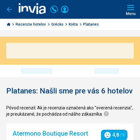
Volajte
Prihlásiť
Ísť
späť
+421
Menu
sa
2
Invia.sk
3221
Recenzie hotelov
Grécko
Kréta
Platanes
0491
Platanes: Našli sme pre vás 6 hotelov
Pôvod recenzií: Ak je recenzia označená ako "overená recenzia",
je preukázané, že pochádza od nášho zákazníka.
Atermono Boutique Resort
4,8
/ 5
Hodnotenie