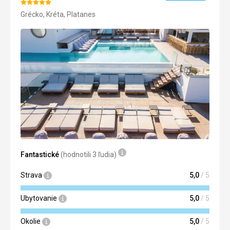
Hodnotenie:
Grécko, Kréta, Platanes
5/5
Fantastické
(hodnotili 3 ľudia)
Strava
5,0
/ 5
Ubytovanie
5,0
/ 5
Okolie
5,0
/ 5