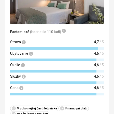
Fantastické
(hodnotilo 110 ľudí)
Strava
4,7
/ 5
Ubytovanie
4,6
/ 5
Okolie
4,6
/ 5
Služby
4,6
/ 5
Cena
4,6
/ 5
V pokojnejšej časti letoviska
Priamo pri pláži
Bazén, bazén pre deti