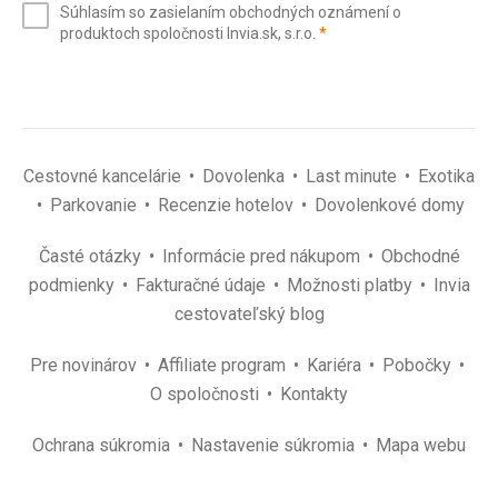
Súhlasím so zasielaním obchodných oznámení o
mail
(povinné)
produktoch spoločnosti Invia.sk, s.r.o.
*
(povinné)
*
Cestovné kancelárie
Dovolenka
Last minute
Exotika
Parkovanie
Recenzie hotelov
Dovolenkové domy
Časté otázky
Informácie pred nákupom
Obchodné
podmienky
Fakturačné údaje
Možnosti platby
Invia
cestovateľský blog
Pre novinárov
Affiliate program
Kariéra
Pobočky
O spoločnosti
Kontakty
Ochrana súkromia
Nastavenie súkromia
Mapa webu