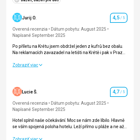
4,5
Jurij O.
/ 5
Hodnotenie
Overená recenzia
Dátum pobytu: August 2025
Napísané September 2025
Po příletu na Krétu jsem obdržel jeden z kufrů bez obalu.
Na reklamacích zavazadel na letišti na Krétě i pak v Praze
odmítli zaznamenat ztrátu obalu, a kvůli tomu nemohu
získat kompenzaci ani od Smartwings, ani od pojišťovny.
Po příletu na Krétu jsem obdržel jeden z kufrů bez obalu.
Zobraziť viac
Ztráta/krádež obalu hned první den pobytu mi pokazila
Na reklamacích zavazadel na letišti na Krétě i pak v Praze
celkový dojem z cesty.
odmítli zaznamenat ztrátu obalu, a kvůli tomu nemohu
získat kompenzaci ani od Smartwings, ani od pojišťovny.
Ztráta/krádež obalu hned první den pobytu mi pokazila
4,7
Lucie Š.
/ 5
Hodnotenie
celkový dojem z cesty.
Overená recenzia
Dátum pobytu: August 2025
Strava
5,0
/ 5
Napísané September 2025
Hotel splnil naše očekávání. Moc se nám zde líbilo. Hlavně
Ubytovanie
4,0
/ 5
se vším spojená poloha hotelu. Leží přímo u pláže a ne až
za silnicí. Do místního města blízko. Ideální místo, odkud se
Okolie
4,0
/ 5
dá vyjíždět na výlety po ostrově.
Hotel splnil naše očekávání. Moc se nám zde líbilo. Hlavně
Zobraziť viac