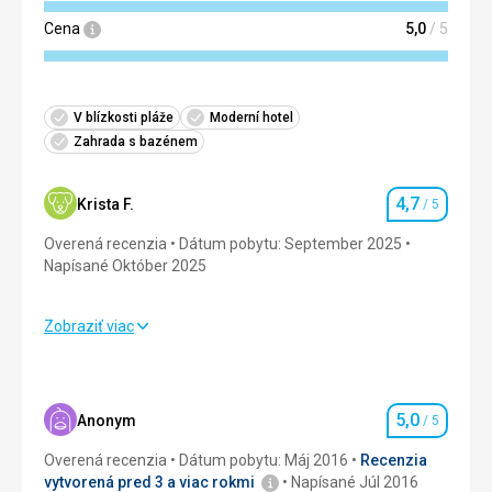
Cena
5,0
/ 5
V blízkosti pláže
Moderní hotel
Zahrada s bazénem
4,7
Krista F.
/ 5
Hodnotenie
Overená recenzia
Dátum pobytu: September 2025
Napísané Október 2025
Zobraziť viac
Strava
5,0
/ 5
Ubytovanie
5,0
/ 5
5,0
Anonym
/ 5
Hodnotenie
Okolie
3,0
/ 5
Overená recenzia
Dátum pobytu: Máj 2016
Recenzia
Služby
5,0
/ 5
vytvorená pred 3 a viac rokmi
Napísané Júl 2016