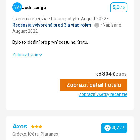
Ubytovanie
5,0
/ 5
5,0
Judit Langó
/ 5
Hodnotenie
Okolie
5,0
/ 5
Overená recenzia
Dátum pobytu: August 2022
Recenzia vytvorená pred 3 a viac rokmi
Napísané
Služby
5,0
/ 5
August 2022
Bylo to ideální pro první cestu na Krétu.
Cena
4,0
/ 5
Bylo to ideální pro první cestu na Krétu.
Zobraziť viac
Pláž
Strava
5,0
/ 5
Bezvýhradně.
804
od
€
za os.
Strava
Ubytovanie
5,0
/ 5
Jen jedno jídlo.
Zobraziť detail hotelu
Okolie
5,0
/ 5
Ubytovanie
Zobraziť všetky recenzie
Pokoj byl v pořádku, mohl být trochu větší.
Služby
5,0
/ 5
Služby
Hotel a služby ok.
Cena
5,0
/ 5
Axos
Táto recenzia bola preložená automaticky pomocou
Hodnotenie:
4,7
/ 5
Hodnotenie
Google Translate
Grécko, Kréta, Platanes
3/5
Pláž