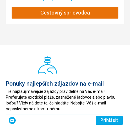
Nedostatky sme zaregistrovali v oblasti
upratovania/hygieny v apartmáne. Stalo sa, že ak sme boli
Cestovný sprievodca
v apartmáne do cca. poludnia / jednej hodiny poobede s
nápisom „nerušiť“ zaveseným na dverách, nikto sa nás
neskôr nespýtal resp. neprišiel upratať izby. Zariadenie
kúpeľne mohlo byť kontrolované častejšie - naša toaleta
nefungovala správne (väčšinou splachovala pomaly) a
odtok vane mal byť čistený častejšie.
Ponuky najlepších zájazdov na e-mail
Tie najzaujímavejšie zájazdy pravidelne na Váš e-mail!
Preferujete exotické pláže, zasnežené ľadovce alebo plavbu
loďou? Vždy nájdete to, čo hľadáte. Nebojte, Váš e-mail
neposkytneme nikomu inému.
Zadajte
Prihlásiť
svoj
e-