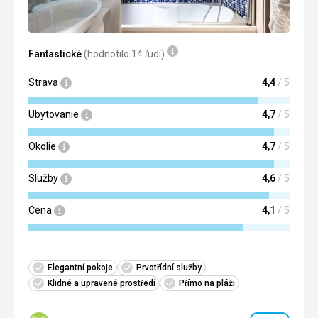
vše čisté, hotel je po rekonstrukci
Služby
vše super
Fantastické
(hodnotilo 14 ľudí)
Táto recenzia bola preložená automaticky pomocou
Google Translate
Strava
4,4
/ 5
Ubytovanie
4,7
/ 5
Okolie
4,7
/ 5
Služby
4,6
/ 5
Cena
4,1
/ 5
Elegantní pokoje
Prvotřídní služby
Klidné a upravené prostředí
Přímo na pláži