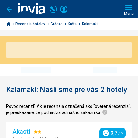
Volajte
Prihlásiť
Ísť
späť
+421
Menu
sa
2
Invia.sk
3221
Recenzie hotelov
Grécko
Kréta
Kalamaki
0491
Kalamaki: Našli sme pre vás 2 hotely
Pôvod recenzií: Ak je recenzia označená ako "overená recenzia",
je preukázané, že pochádza od nášho zákazníka.
Akasti
Hodnotenie:
3,7
/ 5
Hodnotenie