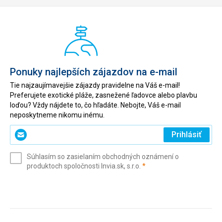
Ponuky najlepších zájazdov na e-mail
Tie najzaujímavejšie zájazdy pravidelne na Váš e-mail!
Preferujete exotické pláže, zasnežené ľadovce alebo plavbu
loďou? Vždy nájdete to, čo hľadáte. Nebojte, Váš e-mail
neposkytneme nikomu inému.
Zadajte
Prihlásiť
svoj
e-
Súhlasím so zasielaním obchodných oznámení o
mail
(povinné)
produktoch spoločnosti Invia.sk, s.r.o.
*
(povinné)
*