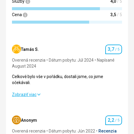
Služby
4,0
/ 5
Cena
3,5
/ 5
3,7
Tamás S.
/ 5
Hodnotenie
Overená recenzia
Dátum pobytu: Júl 2024
Napísané
August 2024
Celkově bylo vše v pořádku, dostali jsme, co jsme
očekávali.
Celkově bylo vše v pořádku, dostali jsme, co jsme
Zobraziť viac
očekávali.
Strava
4,0
/ 5
2,2
Anonym
/ 5
Hodnotenie
Ubytovanie
3,0
/ 5
Overená recenzia
Dátum pobytu: Jún 2022
Recenzia