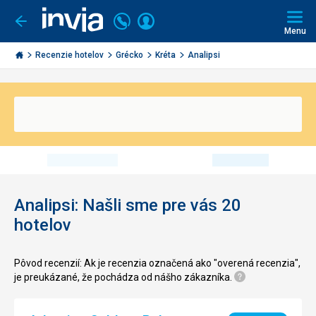
Volajte
Prihlásiť
Ísť
späť
+421
Menu
sa
2
Invia.sk
3221
Recenzie hotelov
Grécko
Kréta
Analipsi
0491
Analipsi: Našli sme pre vás 20
hotelov
Pôvod recenzií: Ak je recenzia označená ako "overená recenzia",
je preukázané, že pochádza od nášho zákazníka.