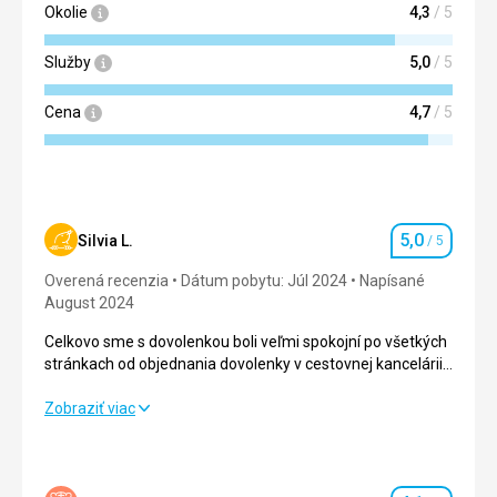
Okolie
4,3
/ 5
Služby
5,0
/ 5
Cena
4,7
/ 5
5,0
Silvia L.
/ 5
Hodnotenie
Overená recenzia
Dátum pobytu: Júl 2024
Napísané
August 2024
Celkovo sme s dovolenkou boli veľmi spokojní po všetkých
stránkach od objednania dovolenky v cestovnej kancelárii,
ústretovosťou a profesionalitou delegátov, so službami a
Celkovo sme s dovolenkou boli veľmi spokojní po všetkých
Zobraziť viac
prostredím hotela
stránkach od objednania dovolenky v cestovnej kancelárii,
ústretovosťou a profesionalitou delegátov, so službami a
prostredím hotela