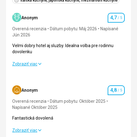
Italská kuchyně, japonská kuchyně, mezinárodní kuchyně
4,7
Anonym
/ 5
Hodnotenie
Overená recenzia
Dátum pobytu: Máj 2026
Napísané
Jún 2026
Velmi dobry hotel aj sluzby. Idealna volba pre rodinnu
dovolenku
Velmi dobry hotel aj sluzby. Idealna volba pre rodinnu
Zobraziť viac
dovolenku
Strava
5,0
/ 5
4,8
Anonym
/ 5
Hodnotenie
Ubytovanie
4,0
/ 5
Overená recenzia
Dátum pobytu: Október 2025
Okolie
4,0
/ 5
Napísané Október 2025
Fantastická dovolená
Služby
5,0
/ 5
Fantastická dovolená
Zobraziť viac
Cena
4,0
/ 5