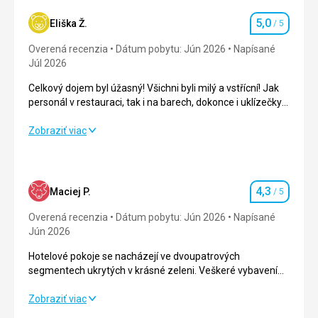
5,0
Eliška Ž.
/ 5
Hodnotenie
Overená recenzia
Dátum pobytu: Jún 2026
Napísané
Júl 2026
Celkový dojem byl úžasný! Všichni byli milý a vstřícní! Jak
personál v restauraci, tak i na barech, dokonce i uklízečky
byli milé a usměvavé! Určitě se sem vrátíme!! Byli jsme
nadmíru spokojeni!!!
Celkový dojem byl úžasný! Všichni byli milý a vstřícní! Jak
Zobraziť viac
personál v restauraci, tak i na barech, dokonce i uklízečky
byli milé a usměvavé! Určitě se sem vrátíme!! Byli jsme
nadmíru spokojeni!!!
4,3
Maciej P.
/ 5
Hodnotenie
Strava
5,0
/ 5
Overená recenzia
Dátum pobytu: Jún 2026
Napísané
Ubytovanie
5,0
/ 5
Jún 2026
Hotelové pokoje se nacházejí ve dvoupatrových
Okolie
5,0
/ 5
segmentech ukrytých v krásné zeleni. Veškeré vybavení
(bazény, pláž, skluzavky, restaurace) je v blízkosti.
Služby
5,0
/ 5
Hotelové pokoje se nacházejí ve dvoupatrových
Zobraziť viac
segmentech ukrytých v krásné zeleni. Veškeré vybavení
Cena
5,0
/ 5