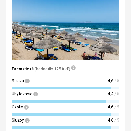
Strava
vyborna
Ubytovanie
vyborne
Služby
dobre
Fantastické
(hodnotilo 125 ľudí)
Strava
4,6
/ 5
Ubytovanie
4,4
/ 5
Okolie
4,6
/ 5
Služby
4,6
/ 5