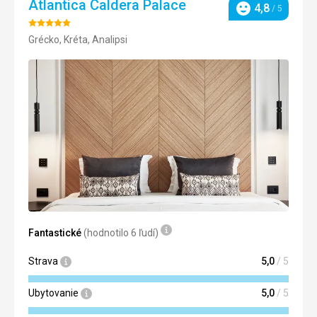
Atlantica Caldera Palace
4,8
/ 5
Hodnotenie
Hodnotenie:
Grécko, Kréta, Analipsi
5/5
Fantastické
(hodnotilo 6 ľudí)
Strava
5,0
/ 5
Ubytovanie
5,0
/ 5