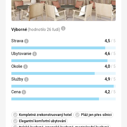
Výborné
(hodnotilo 26 ľudí)
Strava
4,5
/ 5
Ubytovanie
4,6
/ 5
Okolie
4,0
/ 5
Služby
4,9
/ 5
Cena
4,2
/ 5
Kompletně zrekonstruovaný hotel
Pláž jen přes silnici
Elegantní komfortní ubytování