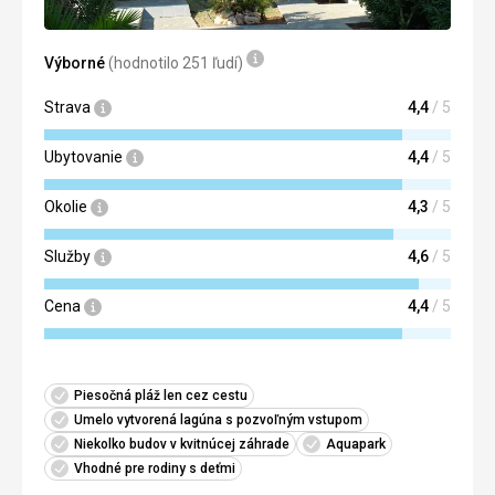
Výborné
(hodnotilo 251 ľudí)
Strava
4,4
/ 5
Ubytovanie
4,4
/ 5
Okolie
4,3
/ 5
Služby
4,6
/ 5
Cena
4,4
/ 5
Piesočná pláž len cez cestu
Umelo vytvorená lagúna s pozvoľným vstupom
Niekolko budov v kvitnúcej záhrade
Aquapark
Vhodné pre rodiny s deťmi