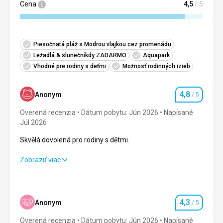
Cena
4,5
/ 5
Piesočnatá pláž s Modrou vlajkou cez promenádu
Ležadlá & slunečníkdy ZADARMO
Aquapark
Vhodné pre rodiny s deťmi
Možnosť rodinných izieb
4,8
Anonym
/ 5
Hodnotenie
Overená recenzia
Dátum pobytu: Jún 2026
Napísané
Júl 2026
Skvělá dovolená pro rodiny s dětmi.
Skvělá dovolená pro rodiny s dětmi.
Zobraziť viac
Strava
5,0
/ 5
Ubytovanie
5,0
/ 5
4,3
Anonym
/ 5
Hodnotenie
Okolie
4,0
/ 5
Overená recenzia
Dátum pobytu: Jún 2026
Napísané