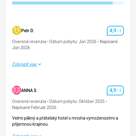
4,9
Petr D.
/ 5
Hodnotenie
Overená recenzia
Dátum pobytu: Jún 2026
Napísané
Jún 2026
Zobraziť viac
Strava
5,0
/ 5
Ubytovanie
5,0
/ 5
4,9
ANNA S.
/ 5
Hodnotenie
Okolie
4,0
/ 5
Overená recenzia
Dátum pobytu: Október 2025
Služby
5,0
/ 5
Napísané Február 2026
Velmi pěkný a přátelský hotel s mnoha vymoženostmi a
Cena
5,0
/ 5
příjemnou krajinou.