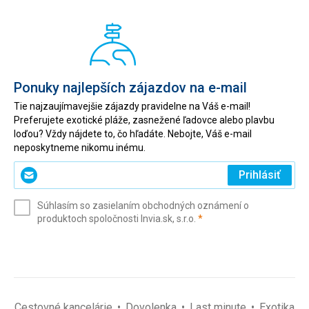
Ponuky najlepších zájazdov na e-mail
Tie najzaujímavejšie zájazdy pravidelne na Váš e-mail!
Preferujete exotické pláže, zasnežené ľadovce alebo plavbu
loďou? Vždy nájdete to, čo hľadáte. Nebojte, Váš e-mail
neposkytneme nikomu inému.
Zadajte
Prihlásiť
svoj
e-
Súhlasím so zasielaním obchodných oznámení o
mail
(povinné)
produktoch spoločnosti Invia.sk, s.r.o.
*
(povinné)
*
Cestovné kancelárie
Dovolenka
Last minute
Exotika