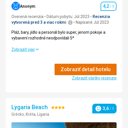
Hotel nabízí služby autopujcovny, kde jsou velice milí a
4,2
Anonym
/ 5
Hodnotenie
ochotní
Overená recenzia
Dátum pobytu: Júl 2023
Recenzia
Strava
5,0
/ 5
vytvorená pred 3 a viac rokmi
Napísané Júl 2023
Pláž, bary, jídlo a personál bylo super, jenom pokoje a
Ubytovanie
5,0
/ 5
vybavení rozhodně neodpovídali 5*
Okolie
5,0
/ 5
Pláž, bary, jídlo a personál bylo super, jenom pokoje a
Zobraziť viac
vybavení rozhodně neodpovídali 5*
Služby
5,0
/ 5
Strava
5,0
/ 5
Cena
5,0
/ 5
Zobraziť detail hotelu
Ubytovanie
Zobraziť všetky recenzie
3,0
/ 5
Okolie
5,0
/ 5
Služby
4,0
/ 5
Lygaria Beach
Hodnotenie:
3,6
/ 5
Hodnotenie
Cena
3,0
/ 5
Grécko, Kréta, Ligaria
4/5