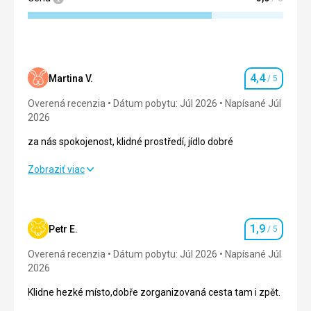
4,4
Martina V.
/ 5
Hodnotenie
Overená recenzia
Dátum pobytu: Júl 2026
Napísané Júl
2026
za nás spokojenost, klidné prostředí, jídlo dobré
za nás spokojenost, klidné prostředí, jídlo dobré
Zobraziť viac
Strava
4,0
/ 5
Ubytovanie
4,0
/ 5
1,9
Petr E.
/ 5
Hodnotenie
Okolie
4,0
/ 5
Overená recenzia
Dátum pobytu: Júl 2026
Napísané Júl
2026
Služby
4,0
/ 5
Klidne hezké místo,dobře zorganizovaná cesta tam i zpět.
Cena
4,0
/ 5