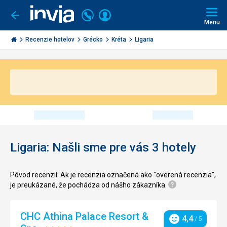
Volajte
Prihlásiť
Ísť
späť
+421
Menu
sa
2
Invia.sk
3221
Recenzie hotelov
Grécko
Kréta
Ligaria
0491
Ligaria: Našli sme pre vás 3 hotely
Pôvod recenzií: Ak je recenzia označená ako "overená recenzia",
je preukázané, že pochádza od nášho zákazníka.
CHC Athina Palace Resort &
4,4
/ 5
Hodnotenie