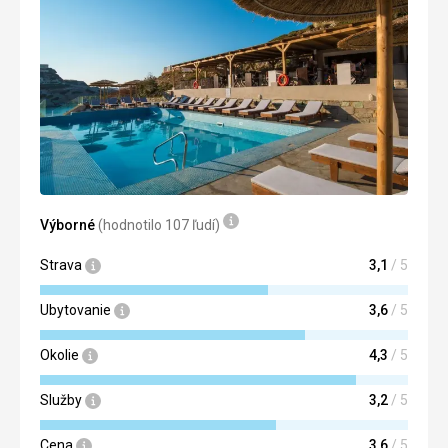
Strava
Naprosto skvělé
Ubytovanie
Interier pokojů, byl bohužel starý a i plesnivý. Museli jsme
měnit pokoj kvůli zápachu a vzduchu jako ve sklepě.
Táto recenzia bola preložená automaticky pomocou
Google Translate
Výborné
(hodnotilo 107 ľudí)
Strava
3,1
/ 5
Ubytovanie
3,6
/ 5
Okolie
4,3
/ 5
Služby
3,2
/ 5
Cena
3,6
/ 5