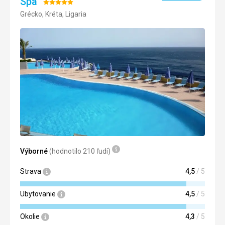
Spa
Hodnotenie:
Grécko, Kréta, Ligaria
5/5
Výborné
(hodnotilo 210 ľudí)
Strava
4,5
/ 5
Ubytovanie
4,5
/ 5
Okolie
4,3
/ 5