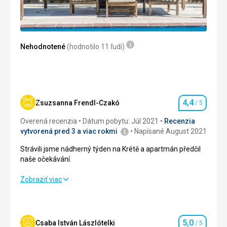
netekla,mravenci na pokoji.
Spíše temna kopka než pokoj.
Táto recenzia bola preložená automaticky pomocou
Google Translate
Nehodnotené
(hodnotilo 11 ľudí)
4,4
Zsuzsanna Frendl-Czakó
/ 5
Hodnotenie
Overená recenzia
Dátum pobytu: Júl 2021
Recenzia
vytvorená pred 3 a viac rokmi
Napísané August 2021
Strávili jsme nádherný týden na Krétě a apartmán předčil
naše očekávání.
Strávili jsme nádherný týden na Krétě a apartmán předčil
Zobraziť viac
naše očekávání.
Strava
4,0
/ 5
5,0
Csaba István Lászlótelki
/ 5
Hodnotenie