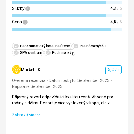
Služby
4,3
/ 5
Cena
4,5
/ 5
Panoramatický hotel na útese
Pre náročných
SPA centrum
Rodinné izby
5,0
Markéta K.
/ 5
Hodnotenie
Overená recenzia
Dátum pobytu: September 2023
Napísané September 2023
Příjemný rezort odpovídající kvalitou ceně. Vhodné pro
rodiny s dětmi. Rezort je sice vystavený v kopci, ale v
areálu je minibus zajišťující dopravu mezi pláží a hlavní
restaurací, takže je to pohodlné i s kočárem.
Příjemný rezort odpovídající kvalitou ceně. Vhodné pro
Zobraziť viac
Hotel nabízí služby autopujcovny, kde jsou velice milí a
rodiny s dětmi. Rezort je sice vystavený v kopci, ale v
ochotní
areálu je minibus zajišťující dopravu mezi pláží a hlavní
restaurací, takže je to pohodlné i s kočárem.