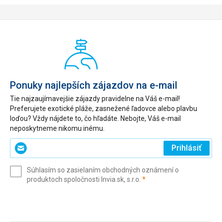
Ponuky najlepších zájazdov na e-mail
Tie najzaujímavejšie zájazdy pravidelne na Váš e-mail!
Preferujete exotické pláže, zasnežené ľadovce alebo plavbu
loďou? Vždy nájdete to, čo hľadáte. Nebojte, Váš e-mail
neposkytneme nikomu inému.
Zadajte
Prihlásiť
svoj
e-
Súhlasím so zasielaním obchodných oznámení o
mail
(povinné)
produktoch spoločnosti Invia.sk, s.r.o.
*
(povinné)
*