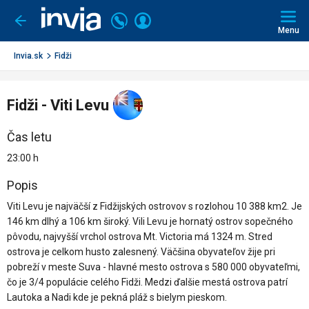
Invia.sk
Volajte
Prihlásiť
Ísť
späť
+421
Menu
sa
2
3221
Invia.sk
Fidži
0491
Fidži - Viti Levu
Čas letu
23:00 h
Popis
Viti Levu je najväčší z Fidžijských ostrovov s rozlohou 10 388 km2. Je
146 km dlhý a 106 km široký. Vili Levu je hornatý ostrov sopečného
pôvodu, najvyšší vrchol ostrova Mt. Victoria má 1324 m. Stred
ostrova je celkom husto zalesnený. Väčšina obyvateľov žije pri
pobreží v meste Suva - hlavné mesto ostrova s 580 000 obyvateľmi,
čo je 3/4 populácie celého Fidži. Medzi ďalšie mestá ostrova patrí
Lautoka a Nadi kde je pekná pláž s bielym pieskom.