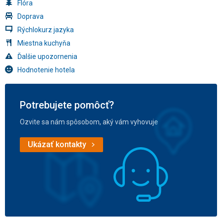
Flóra
Doprava
Rýchlokurz jazyka
Miestna kuchyňa
Ďalšie upozornenia
Hodnotenie hotela
Potrebujete pomôcť?
Ozvite sa nám spôsobom, aký vám vyhovuje
Ukázať kontakty