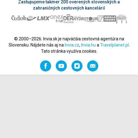
Zastupujeme takmer 200 overených slovenských a
zahraničných cestovných kancelárií
© 2000–2026. Invia.sk je najväčšia cestovná agentúra na
Slovensku. Nájdete nás aj na
Invia.cz
,
Invia.hu
a
Travelplanet.pl
.
Tato stránka využíva
cookies
.
Facebook
YouTube
Instagram
Odporučiť