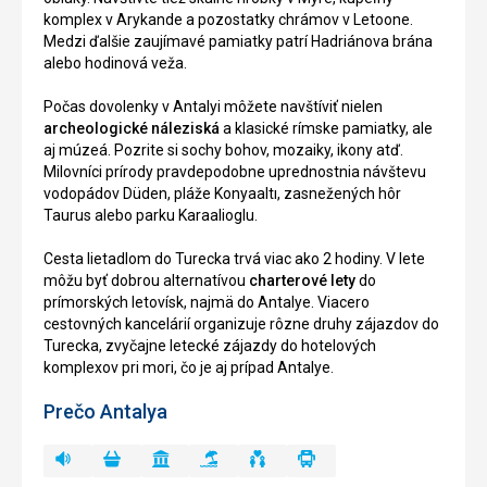
komplex v Arykande a pozostatky chrámov v Letoone.
Medzi ďalšie zaujímavé pamiatky patrí Hadriánova brána
alebo hodinová veža.
Počas dovolenky v Antalyi môžete navštíviť nielen
archeologické náleziská
a klasické rímske pamiatky, ale
aj múzeá. Pozrite si sochy bohov, mozaiky, ikony atď.
Milovníci prírody pravdepodobne uprednostnia návštevu
vodopádov Düden, pláže Konyaaltı, zasnežených hôr
Taurus alebo parku Karaalioglu.
Cesta lietadlom do Turecka trvá viac ako 2 hodiny. V lete
môžu byť dobrou alternatívou
charterové lety
do
prímorských letovísk, najmä do Antalye. Viacero
cestovných kancelárií organizuje rôzne druhy zájazdov do
Turecka, zvyčajne letecké zájazdy do hotelových
komplexov pri mori, čo je aj prípad Antalye.
Prečo Antalya