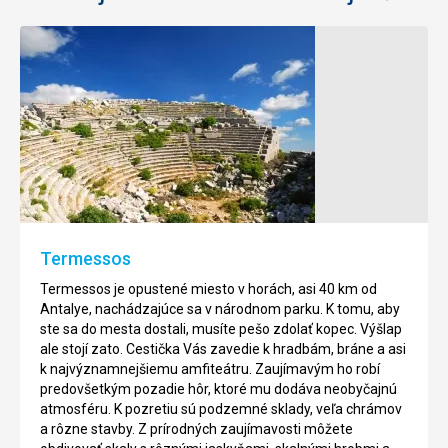
Hadriánova
Vodopády
brána
Dolný
Düden
Brána
pomenovaná
Düden
po
vodopády
císarovi
sú
patrí
tvorené
k
skupinou
Termessos
najoblúbenejším
vodopádou
prechádzkám
v
Termessos je opustené miesto v horách, asi 40 km od
v
provincii
Antalye, nachádzajúce sa v národnom parku. K tomu, aby
meste
Antalya.
ste sa do mesta dostali, musíte pešo zdolať kopec. Výšlap
Antalya,
Nachádzajú
ale stojí zato. Cestička Vás zavedie k hradbám, bráne a asi
ktorá
sa
k najvýznamnejšiemu amfiteátru. Zaujímavým ho robí
ústí
na
predovšetkým pozadie hôr, ktoré mu dodáva neobyčajnú
do
rovnomennej
atmosféru. K pozretiu sú podzemné sklady, veľa chrámov
jeho
rieke
a rôzne stavby. Z prírodných zaujímavosti môžete
historického
Düden,