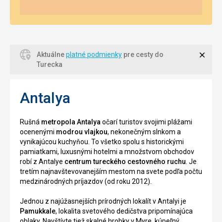
Zavri
Aktuálne
platné podmienky
pre cesty do
Turecka
Antalya
Rušná
metropola Antalya
očarí turistov svojimi plážami
ocenenými
modrou vlajkou
, nekonečným slnkom a
vynikajúcou kuchyňou. To všetko spolu s historickými
pamiatkami, luxusnými hotelmi a množstvom obchodov
robí z Antalye
centrum tureckého cestovného ruchu
. Je
tretím najnavštevovanejším mestom na svete podľa počtu
medzinárodných príjazdov (od roku 2012).
Jednou z najúžasnejších prírodných lokalít v Antalyi je
Pamukkale
, lokalita svetového dedičstva pripomínajúca
oblaky. Navštívte tiež skalné hrobky v Myre, kúpeľný