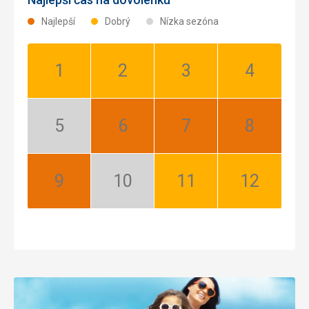
Najlepší
Dobrý
Nízka sezóna
Január:
Február:
Marec:
Apríl:
Dobrý
Dobrý
Dobrý
Dobrý
Máj:
Jún:
Júl:
August:
Nízka
Najlepší
Najlepší
Najlepší
sezóna
September:
Október:
November:
December:
Najlepší
Nízka
Dobrý
Dobrý
sezóna