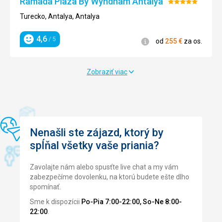
Ramada Plaza By Wyndham Antalya
Informácie
Informácie
Hodnotenie:
Antalya,
Antalya,
Perfektní.
Informácie
Informácie
5/5
od
od
Antalya
Antalya
Turecko, Antalya, Antalya
Táto recenzia bola preložená automaticky pomocou
359
376
€
€
od
od
4,6
4,6
/ 5
/ 5
Google Translate
za os.
za os.
Informácie
Informácie
Hodnotenie
Hodnotenie
281
362
€
€
4,6
4,5
4,8
/ 5
/ 5
/ 5
Informácie
od
255
€
za os.
Hodnotenie
za os.
za os.
Hodnotenie
Hodnotenie
od
od
333
373
€
€
4,5
4,7
/ 5
/ 5
za os.
za os.
Hodnotenie
Hodnotenie
Zobraziť viac
Nenašli ste zájazd, ktorý by
spĺňal všetky vaše priania?
Zavolajte nám alebo spusťte live chat a my vám
zabezpečíme dovolenku, na ktorú budete ešte dlho
spomínať.
Sme k dispozícii
Po-Pia 7:00-22:00, So-Ne 8:00-
22:00
.