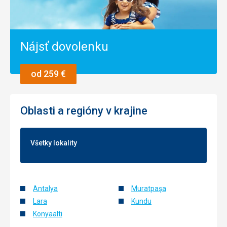
Nájsť dovolenku
od 259 €
Oblasti a regióny v krajine
Všetky lokality
Antalya
Muratpaşa
Lara
Kundu
Konyaalti