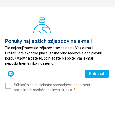
Ponuky najlepších zájazdov na e-mail
Tie najzaujímavejšie zájazdy pravidelne na Váš e-mail!
Preferujete exotické pláže, zasnežené ľadovce alebo plavbu
loďou? Vždy nájdete to, čo hľadáte. Nebojte, Váš e-mail
neposkytneme nikomu inému.
Zadajte
Prihlásiť
svoj
e-
Súhlasím so zasielaním obchodných oznámení o
mail
(povinné)
produktoch spoločnosti Invia.sk, s.r.o.
*
(povinné)
*