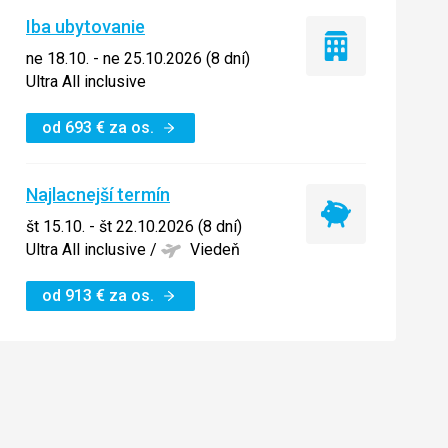
Iba ubytovanie
Iba
ne 18.10. - ne 25.10.2026 (8 dní)
ubytovanie
Ultra All inclusive
od
693
€
za os.
Najlacnejší termín
Najlacnejší
št 15.10. - št 22.10.2026 (8 dní)
termín
Ultra All inclusive
/
Viedeň
od
913
€
za os.