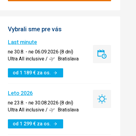
Vybrali sme pre vás
Last minute
ne 30.8. - ne 06.09.2026 (8 dní)
Last
Ultra All inclusive
/
Bratislava
minute
od
1 189
€
za os.
Leto 2026
Leto
ne 23.8. - ne 30.08.2026 (8 dní)
2026
Ultra All inclusive
/
Bratislava
od
1 299
€
za os.