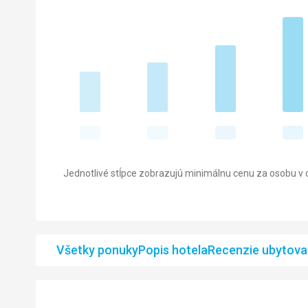
Jednotlivé stĺpce zobrazujú minimálnu cenu za osobu v d
Všetky ponuky
Popis hotela
Recenzie ubytova