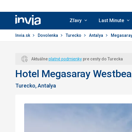
Zľavy
Last Minute
Invia.sk
Invia.sk
Dovolenka
Turecko
Antalya
Megasaray
Aktuálne
platné podmienky
pre cesty do Turecka
Hotel Megasaray Westbea
Turecko, Antalya