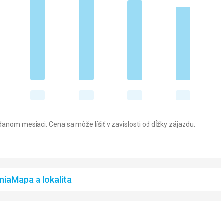
anom mesiaci. Cena sa môže líšiť v zavislosti od dĺžky zájazdu.
nia
Mapa a lokalita