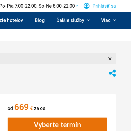
Po-Pia 7:00-22:00, So-Ne 8:00-22:00
Prihlásiť sa
ie hotelov
Blog
Ďalšie služby
Viac
Zavrieť
Zdieľať
669
od
€
za os.
Vyberte termín