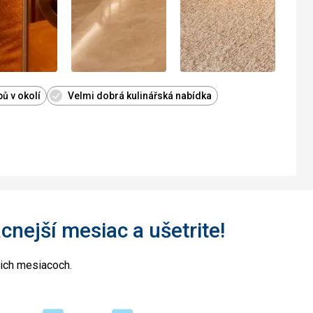
ů v okolí
Velmi dobrá kulinářská nabídka
acnejší mesiac a ušetrite!
cich mesiacoch.