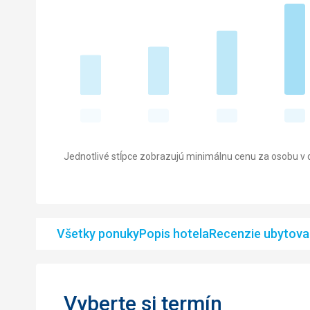
Jednotlivé stĺpce zobrazujú minimálnu cenu za osobu v d
Všetky ponuky
Popis hotela
Recenzie ubytova
Vyberte si termín