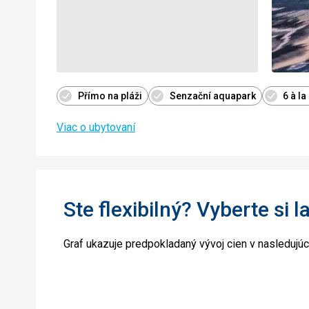
Přímo na pláži
Senzační aquapark
6 à la
Viac o ubytovaní
Ste flexibilný? Vyberte si l
Graf ukazuje predpokladaný vývoj cien v nasledujú