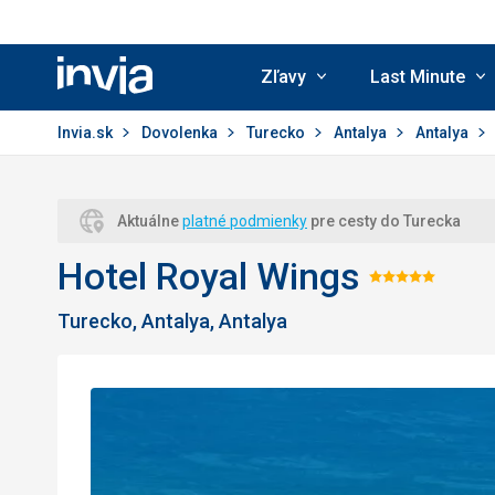
Zľavy
Last Minute
Invia.sk
Invia.sk
Dovolenka
Turecko
Antalya
Antalya
Aktuálne
platné podmienky
pre cesty do Turecka
Hotel Royal Wings
Hodnot
Turecko, Antalya, Antalya
5/5