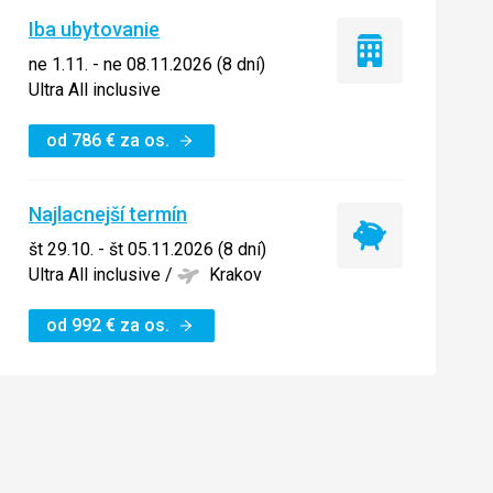
Iba ubytovanie
Iba
ne 1.11. - ne 08.11.2026 (8 dní)
ubytovanie
Ultra All inclusive
od
786
€
za os.
Najlacnejší termín
Najlacnejší
št 29.10. - št 05.11.2026 (8 dní)
termín
Ultra All inclusive
/
Krakov
od
992
€
za os.