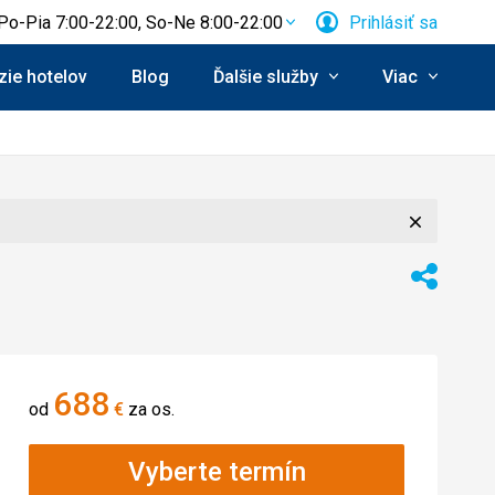
Po-Pia 7:00-22:00, So-Ne 8:00-22:00
Prihlásiť sa
ie hotelov
Blog
Ďalšie služby
Viac
Zavrieť
Zdieľať
688
od
€
za os.
Vyberte termín