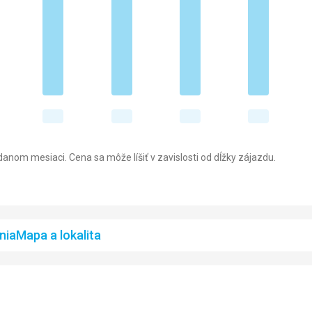
anom mesiaci. Cena sa môže líšiť v zavislosti od dĺžky zájazdu.
nia
Mapa a lokalita