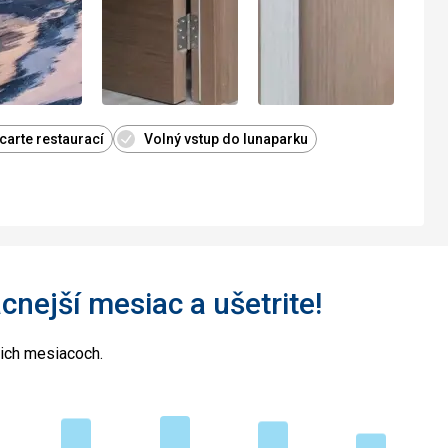
 carte restaurací
Volný vstup do lunaparku
acnejší mesiac a ušetrite!
cich mesiacoch.