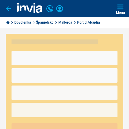
Volajte
Prihlásiť
Ísť
späť
+421
Menu
sa
2
Invia.sk
3221
Dovolenka
Španielsko
Mallorca
Port d Alcudia
0491