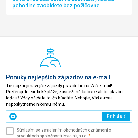
pohodlne zaobídete bez požičovne
Ponuky najlepších zájazdov na e-mail
Tie najzaujímavejšie zájazdy pravidelne na Váš e-mail!
Preferujete exotické pláže, zasnežené ľadovce alebo plavbu
loďou? Vždy nájdete to, čo hľadáte. Nebojte, Váš e-mail
neposkytneme nikomu inému.
Zadajte
Prihlásiť
svoj
e-
Súhlasím so zasielaním obchodných oznámení o
mail
(povinné)
produktoch spoločnosti Invia.sk, s.r.o.
*
(povinné)
*