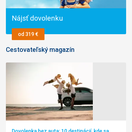
Nájsť dovolenku
od 319 €
Cestovateľský magazín
Dovolenka bez auta: 10 destinácií, kde sa