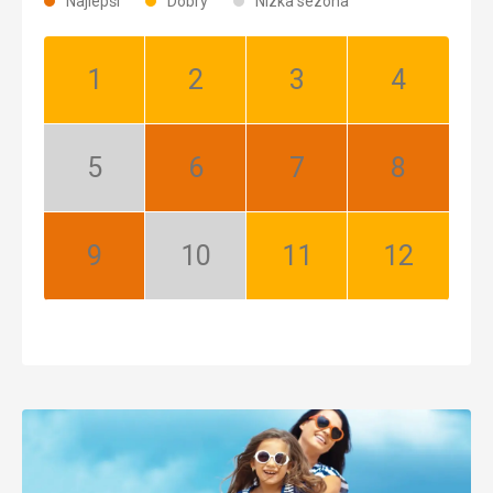
Najlepší
Dobrý
Nízka sezóna
Január:
Február:
Marec:
Apríl:
Dobrý
Dobrý
Dobrý
Dobrý
Máj:
Jún:
Júl:
August:
Nízka
Najlepší
Najlepší
Najlepší
sezóna
September:
Október:
November:
December:
Najlepší
Nízka
Dobrý
Dobrý
sezóna