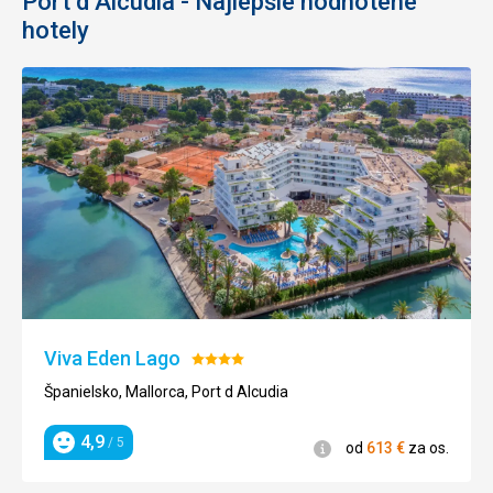
Port d Alcudia - Najlepšie hodnotené
hotely
Viva Eden Lago
Hodnotenie:
4/5
Španielsko, Mallorca, Port d Alcudia
4,9
/ 5
Informácie
od
613
€
za os.
Hodnotenie