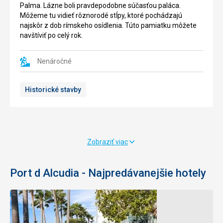
mesto
Ihrisko
Palma. Lázne boli pravdepodobne súčasťou paláca.
chránene
bolo
Môžeme tu vidieť rôznorodé stĺpy, ktoré pochádzajú
pred
označené
najskôr z dob rímskeho osídlenia. Túto pamiatku môžete
pirátmy.
za
navštíviť po celý rok.
Stavba
najkrajšie
je
na
veľmi
Mallorke.
Nenáročné
rozsiahlá
Môžete
a
tu
Historické stavby
dobre
navštíviť
zachovalá,
reštauráciu
nápadne
v
sú
tradičnom
hlavne
štýle
dlhé
s
Zobraziť viac
hradby
malebným
s
výhľadom
cimburím.
na
Port d Alcudia - Najpredávanejšie hotely
Každoročne
krajinu,
sa
kde
tu
sa
konajú
pravidelne
mestské
zriaďuje