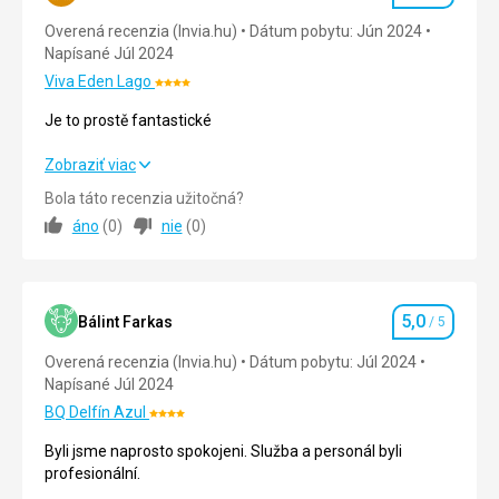
Nenáročné
Overená recenzia (Invia.hu)
Dátum pobytu: Jún 2024
Napísané Júl 2024
Golf
Viva Eden Lago
Hrady
Hodnotenie:
/
4/5
Je to prostě fantastické
zámky
Je to prostě fantastické
Zobraziť viac
Bola táto recenzia užitočná?
Strava
5,0
/ 5
áno
(
0
)
nie
(
0
)
Ubytovanie
5,0
/ 5
Okolie
5,0
/ 5
5,0
Bálint Farkas
/ 5
Hodnotenie
Služby
5,0
/ 5
Overená recenzia (Invia.hu)
Dátum pobytu: Júl 2024
Napísané Júl 2024
Cena
5,0
/ 5
BQ Delfín Azul
Hodnotenie:
4/5
Byli jsme naprosto spokojeni. Služba a personál byli
Pláž
profesionální.
5 minut chůze