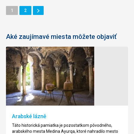
Ďalšie
Stránka
Stránka
1
2
Stránka
Aké zaujímavé miesta môžete objaviť
Pevnosť
Golfové
Capdepera
ihrisko
Capdepera
Pevnosť
Capdepera
Toto
bola
ihrisko
založená
navrhol
okolo
slvávny,
roku
americký
Arabské lázně
1300,
architekt
aby
Dan
Táto historická pamiatka je pozostatkom pôvodného,
bolo
Maples.
arabského mesta Medina Ayurqa, ktoré nahradilo mesto