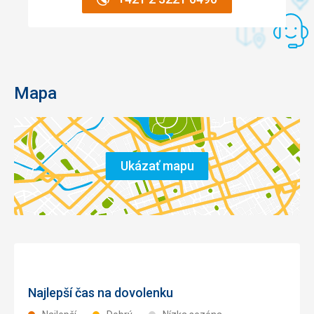
Mapa
Ukázať mapu
Najlepší čas na dovolenku