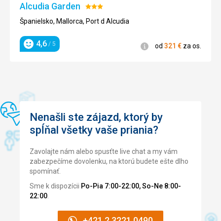
Alcudia Garden
Hodnotenie:
3/5
Španielsko, Mallorca, Port d Alcudia
4,6
/ 5
Informácie
od
321
€
za os.
Hodnotenie
Nenašli ste zájazd, ktorý by
spĺňal všetky vaše priania?
Zavolajte nám alebo spusťte live chat a my vám
zabezpečíme dovolenku, na ktorú budete ešte dlho
spomínať.
Sme k dispozícii
Po-Pia 7:00-22:00, So-Ne 8:00-
22:00
.
+421 2 3221 0490