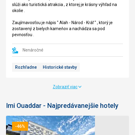
skanzen
sa
slúži ako turistická atrakcia , z ktorej je krásny výhľad na
,
o
okolie .
postavený
golfové
v
školiace
Zaujímavosťou je nápis " Alah - Národ - Kráľ " , ktorý je
roku
centrum
zostavený z bielych kameňov a nachádza sa pod
1992
,
pevnosťou .
za
navrhnuté
pomoci
profesionálmi
tradičných
pre
Nenáročné
techník
zdokonalenie
v
hráčov
Rozhľadne
Historické stavby
berberskom
golfu
štýle
.
.
Centrum
Nachádzajú
golfu
Zobraziť viac
sa
je
tu
vhodné
remeslené
pre
Imi Ouaddar - Najpredávanejšie hotely
dielne
všetkých,
,
ako
múzeá
pre
-46%
,
začiatočníkov,
malý
tak