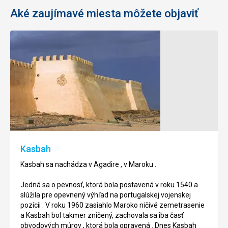
Aké zaujímavé miesta môžete objaviť
Golfové
Lé
tréningové
Médina
centrum
Le
Médina
Golfové
sa
tréningové
nachádza
centrum
v
sa
Agadire
nachádza
Kasbah
,
v
v
Agadire
Kasbah sa nachádza v Agadire , v Maroku .
Maroku
,
.
v
Jedná sa o pevnosť, ktorá bola postavená v roku 1540 a
Maroku
slúžila pre opevnený výhľad na portugalskej vojenskej
Jedná
.
pozícii . V roku 1960 zasiahlo Maroko ničivé zemetrasenie
sa
a Kasbah bol takmer zničený, zachovala sa iba časť
o
Jedná
obvodových múrov , ktorá bola opravená . Dnes Kasbah