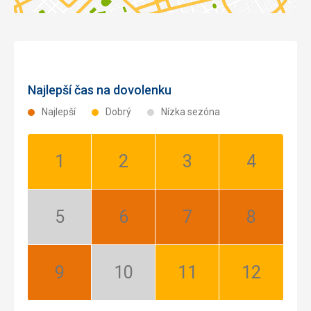
Najlepší čas na dovolenku
Najlepší
Dobrý
Nízka sezóna
Január:
Február:
Marec:
Apríl:
Dobrý
Dobrý
Dobrý
Dobrý
Máj:
Jún:
Júl:
August:
Nízka
Najlepší
Najlepší
Najlepší
sezóna
September:
Október:
November:
December:
Najlepší
Nízka
Dobrý
Dobrý
sezóna