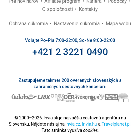
Pre novinárov
Affiliate program
Kariéra
Pobočky
O spoločnosti
Kontakty
Ochrana súkromia
Nastavenie súkromia
Mapa webu
Volajte Po-Pia 7:00-22:00, So-Ne 8:00-22:00
+421 2 3221 0490
Zastupujeme takmer 200 overených slovenských a
zahraničných cestovných kancelárií
© 2000–2026. Invia.sk je najväčšia cestovná agentúra na
Slovensku. Nájdete nás aj na
Invia.cz
,
Invia.hu
a
Travelplanet.pl
.
Tato stránka využíva
cookies
.