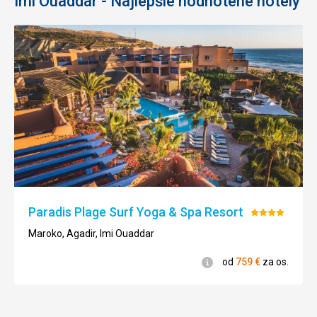
Imi Ouaddar - Najlepšie hodnotené hotely
Paradis Plage Surf Yoga & Spa Resort
Hodnotenie
4/5
Maroko, Agadir, Imi Ouaddar
Informácie
od
759
€
za os.