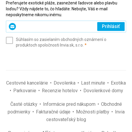
Preferujete exotické pláže, zasnežené ľadovce alebo plavbu
loďou? Vždy nájdete to, čo hľadáte. Nebojte, Váš e-mail
neposkytneme nikomu inému.
Zadajte
Prihlásiť
svoj
e-
Súhlasím so zasielaním obchodných oznámení o
mail
(povinné)
produktoch spoločnosti Invia.sk, s.r.o.
*
(povinné)
*
Cestovné kancelárie
Dovolenka
Last minute
Exotika
Parkovanie
Recenzie hotelov
Dovolenkové domy
Časté otázky
Informácie pred nákupom
Obchodné
podmienky
Fakturačné údaje
Možnosti platby
Invia
cestovateľský blog