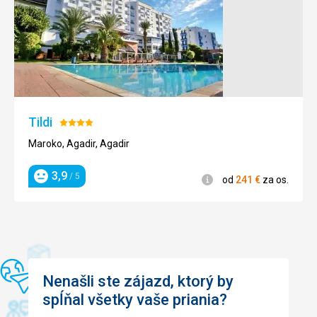
Tildi
Hodnotenie:
4/5
Maroko, Agadir, Agadir
3,9
/ 5
Informácie
od
241
€
za os.
Hodnotenie
Nenašli ste zájazd, ktorý by
spĺňal všetky vaše priania?