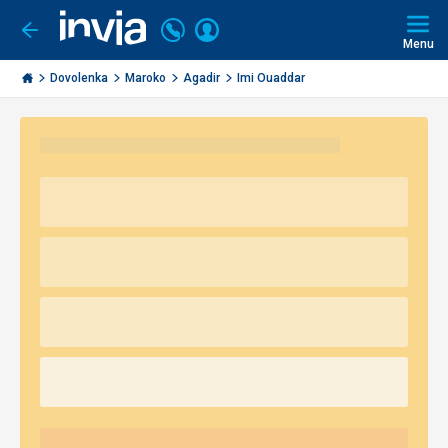
Volajte
Prihlásiť
Ísť
späť
+421
Menu
sa
2
Invia.sk
3221
Dovolenka
Maroko
Agadir
Imi Ouaddar
0491