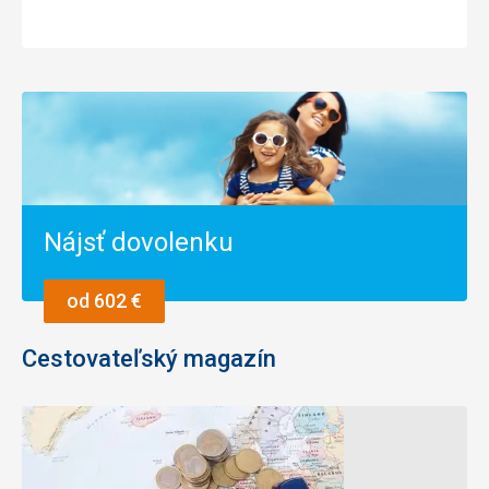
Nájsť dovolenku
od 602 €
Cestovateľský magazín