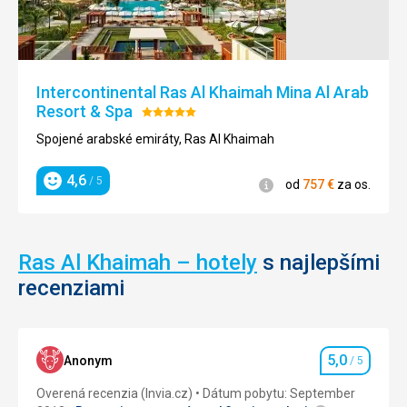
Intercontinental Ras Al Khaimah Mina Al Arab
Resort & Spa
Hodnotenie:
5/5
Spojené arabské emiráty, Ras Al Khaimah
4,6
/ 5
Informácie
od
757
€
za os.
Hodnotenie
Ras Al Khaimah – hotely
s najlepšími
recenziami
5,0
Anonym
/ 5
Hodnotenie
Overená recenzia (Invia.cz)
Dátum pobytu: September