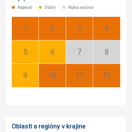
Najlepší
Dobrý
Nízka sezóna
Január:
Február:
Marec:
Apríl:
Najlepší
Najlepší
Najlepší
Najlepší
Máj:
Jún:
Júl:
August:
Dobrý
Dobrý
Nízka
Nízka
sezóna
sezóna
September:
Október:
November:
December:
Dobrý
Najlepší
Najlepší
Najlepší
Oblasti a regióny v krajine