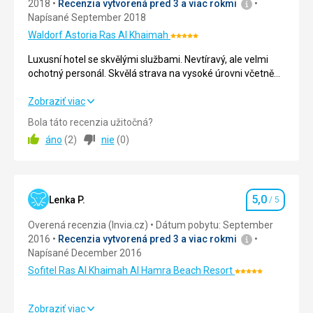
2018
Recenzia vytvorená pred 3 a viac rokmi
Napísané September 2018
Waldorf Astoria Ras Al Khaimah
Hodnotenie:
5/5
Luxusní hotel se skvělými službami. Nevtíravý, ale velmi
ochotný personál. Skvělá strava na vysoké úrovni včetně
servisu.
Ideální pro klidnou dovolenou.
Luxusní hotel se skvělými službami. Nevtíravý, ale velmi
Zobraziť viac
ochotný personál. Skvělá strava na vysoké úrovni včetně
Bola táto recenzia užitočná?
servisu.
áno
(
2
)
nie
(
0
)
Ideální pro klidnou dovolenou.
Strava
5,0
/ 5
5,0
Ubytovanie
5,0
/ 5
Lenka P.
/ 5
Hodnotenie
Overená recenzia (Invia.cz)
Dátum pobytu: September
Okolie
5,0
/ 5
2016
Recenzia vytvorená pred 3 a viac rokmi
Napísané December 2016
Služby
5,0
/ 5
Sofitel Ras Al Khaimah Al Hamra Beach Resort
Hodnotenie:
Cena
5,0
/ 5
5/5
Zobraziť viac