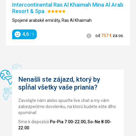
Intercontinental Ras Al Khaimah Mina Al Arab
Resort & Spa
Hodnotenie:
5/5
Spojené arabské emiráty, Ras Al Khaimah
4,6
/ 5
Informácie
od
757
€
za os.
Hodnotenie
Nenašli ste zájazd, ktorý by
spĺňal všetky vaše priania?
Zavolajte nám alebo spusťte live chat a my vám
zabezpečíme dovolenku, na ktorú budete ešte dlho
spomínať.
Sme k dispozícii
Po-Pia 7:00-22:00, So-Ne 8:00-
22:00
.