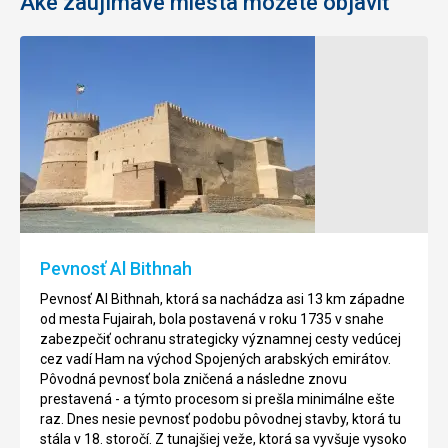
Aké zaujímavé miesta môžete objaviť
Pevnosť Al Bithnah
Pevnosť Al Bithnah, ktorá sa nachádza asi 13 km západne
od mesta Fujairah, bola postavená v roku 1735 v snahe
zabezpečiť ochranu strategicky významnej cesty vedúcej
cez vadí Ham na východ Spojených arabských emirátov.
Pôvodná pevnosť bola zničená a následne znovu
prestavená - a týmto procesom si prešla minimálne ešte
raz. Dnes nesie pevnosť podobu pôvodnej stavby, ktorá tu
stála v 18. storočí. Z tunajšiej veže, ktorá sa vyvšuje vysoko