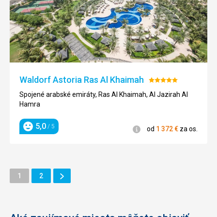
Waldorf Astoria Ras Al Khaimah
Hodnotenie:
5/5
Spojené arabské emiráty, Ras Al Khaimah, Al Jazirah Al
Hamra
5,0
/ 5
Informácie
od
1 372
€
za os.
Hodnotenie
Ďalšie
Stránka
Stránka
1
2
Stránka