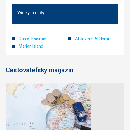
Všetky lokality
Ras Al Khaimah
Al Jazirah Al Hamra
Marjan Island
Cestovateľský magazín