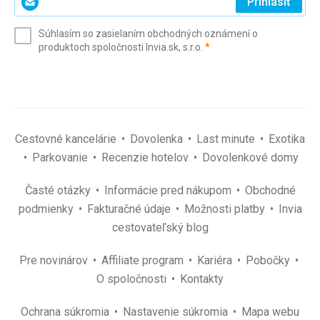
Prihlásiť
svoj
e-
Súhlasím so zasielaním obchodných oznámení o
mail
(povinné)
produktoch spoločnosti Invia.sk, s.r.o.
*
(povinné)
*
Cestovné kancelárie
Dovolenka
Last minute
Exotika
Parkovanie
Recenzie hotelov
Dovolenkové domy
Časté otázky
Informácie pred nákupom
Obchodné
podmienky
Fakturačné údaje
Možnosti platby
Invia
cestovateľský blog
Pre novinárov
Affiliate program
Kariéra
Pobočky
O spoločnosti
Kontakty
Ochrana súkromia
Nastavenie súkromia
Mapa webu