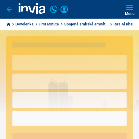
Volajte
Prihlásiť
Ísť
späť
+421
Menu
sa
2
Invia.sk
3221
Dovolenka
First Minute
Spojené arabské emirát...
Ras Al Khaim
0491