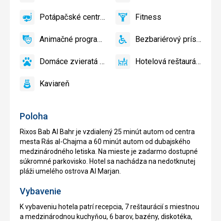
áno
áno
ihrisko,
Volejbal
Potápačské centrum
Fitness
Detský
áno
Potápačské
áno
Fitness
bazén
centrum
Animačné programy
Bezbariérový prístup
áno
Animačné
áno
Bezbariérový
programy
prístup
Domáce zvieratá povolené
Hotelová reštaurácia
áno
Domáce
áno
Hotelová
zvieratá
reštaurácia
Kaviareň
povolené
áno
Kaviareň
Poloha
Rixos Bab Al Bahr je vzdialený 25 minút autom od centra
mesta Rás al-Chajma a 60 minút autom od dubajského
medzinárodného letiska. Na mieste je zadarmo dostupné
súkromné parkovisko. Hotel sa nachádza na nedotknutej
pláži umelého ostrova Al Marjan.
Vybavenie
K vybaveniu hotela patrí recepcia, 7 reštaurácií s miestnou
a medzinárodnou kuchyňou, 6 barov, bazény, diskotéka,