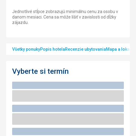
Jednotlivé stĺpce zobrazujú minimálnu cenu za osobu v
danom mesiaci. Cena sa môže líšiť v zavislosti od dĺžky
zájazdu.
Všetky ponuky
Popis hotela
Recenzie ubytovania
Mapa a lokalita
Vyberte si termín