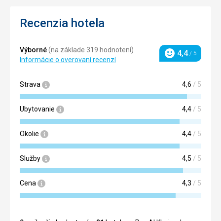
Recenzia hotela
Výborné
(na základe 319 hodnotení)
4,4
/ 5
Hodnotenie
Informácie o overovaní recenzí
Strava
4,6
/ 5
Ubytovanie
4,4
/ 5
Okolie
4,4
/ 5
Služby
4,5
/ 5
Cena
4,3
/ 5