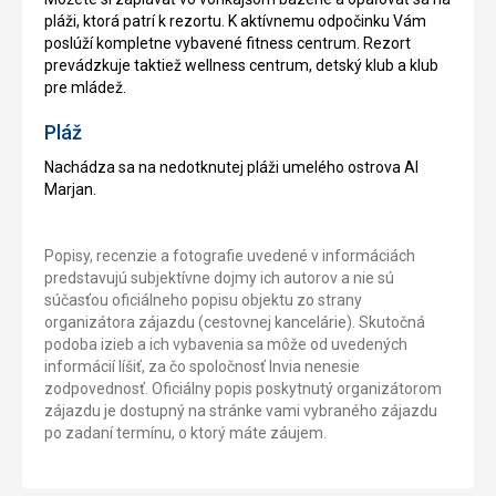
pláži, ktorá patrí k rezortu. K aktívnemu odpočinku Vám
poslúží kompletne vybavené fitness centrum. Rezort
prevádzkuje taktiež wellness centrum, detský klub a klub
pre mládež.
Pláž
Nachádza sa na nedotknutej pláži umelého ostrova Al
Marjan.
Popisy, recenzie a fotografie uvedené v informáciách
predstavujú subjektívne dojmy ich autorov a nie sú
súčasťou oficiálneho popisu objektu zo strany
organizátora zájazdu (cestovnej kancelárie). Skutočná
podoba izieb a ich vybavenia sa môže od uvedených
informácií líšiť, za čo spoločnosť Invia nenesie
zodpovednosť. Oficiálny popis poskytnutý organizátorom
zájazdu je dostupný na stránke vami vybraného zájazdu
po zadaní termínu, o ktorý máte záujem.