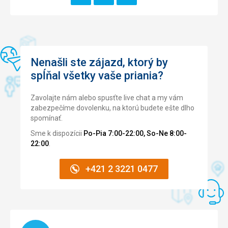
Táto recenzia bola preložená automaticky pomocou
Služby
4,0
/ 5
Google Translate
Cena
5,0
/ 5
Nenašli ste zájazd, ktorý by
Pláž
spĺňal všetky vaše priania?
Super priamo pri hotely aj ked bez vln. Hotel sa nachadza
na umelo vytvorenom ostrove v zatoke. Cize ziadne vlny
Zavolajte nám alebo spusťte live chat a my vám
na plazi
zabezpečíme dovolenku, na ktorú budete ešte dlho
Strava
spomínať.
Vsetko ok
Sme k dispozícii
Po-Pia 7:00-22:00, So-Ne 8:00-
Ubytovanie
22:00
.
Pre 4 osoby (2 dospeli a 2 deti 8,11) ken jedna postel v
izbe.
+421 2 3221 0477
Bohuzial bez priplatku dohoda nebola mozna. Preto sme
museli doplacat 170 $ na mieste za vacsiu izbu s 2
pristelkamy.
Služby
Vsetko v poriadku
Načítam