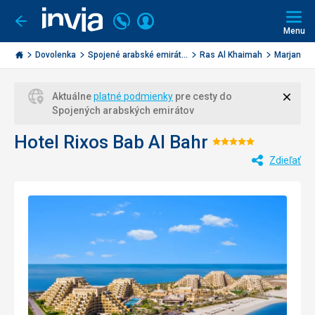
Volajte
Prihlásiť
Ísť
späť
+421
Menu
sa
2
Invia.sk
3221
Dovolenka
Spojené arabské emirát...
Ras Al Khaimah
Marjan Is
0477
Zavri
Aktuálne
platné podmienky
pre cesty do
Spojených arabských emirátov
Hotel Rixos Bab Al Bahr
Hodnotenie:
Zdieľať
5/5