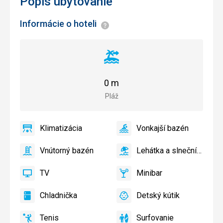
Popis ubytovanie
Informácie o hoteli
Informácie
Vzdialenosť
od
pláže
0 m
Pláž
Klimatizácia
Vonkajší bazén
áno
Klimatizácia
áno
Vonkajší
bazén
Vnútorný bazén
Lehátka a slnečníky pri bazéne zadarmo
áno
Vnútorný
áno
Lehátka
bazén
a
TV
Minibar
slnečníky
áno
TV
áno
Minibar,
pri
Bar
Chladnička
Detský kútik
bazéne
áno
Chladnička
áno
Detský
zadarmo
kútik,
Tenis
Surfovanie
Detské
Tenis,
Surfovanie