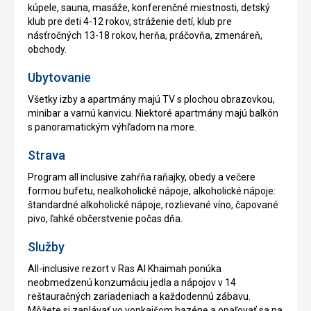
kúpele, sauna, masáže, konferenčné miestnosti, detský
klub pre deti 4-12 rokov, stráženie detí, klub pre
násťročných 13-18 rokov, herňa, práčovňa, zmenáreň,
obchody.
Ubytovanie
Všetky izby a apartmány majú TV s plochou obrazovkou,
minibar a varnú kanvicu. Niektoré apartmány majú balkón
s panoramatickým výhľadom na more.
Strava
Program all inclusive zahŕňa raňajky, obedy a večere
formou bufetu, nealkoholické nápoje, alkoholické nápoje:
štandardné alkoholické nápoje, rozlievané víno, čapované
pivo, ľahké občerstvenie počas dňa.
Služby
All-inclusive rezort v Ras Al Khaimah ponúka
neobmedzenú konzumáciu jedla a nápojov v 14
reštauračných zariadeniach a každodennú zábavu.
Môžete si zaplávať vo vonkajšom bazéne a opaľovať sa na