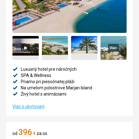
Viac
Luxusný hotel pre náročných
SPA & Wellness
Priamo pri piesočnatej pláži
Na umelom polostrove Marjan Island
Živý hotel s animáciami
Viac o ubytovaní
396
od
€
za os.