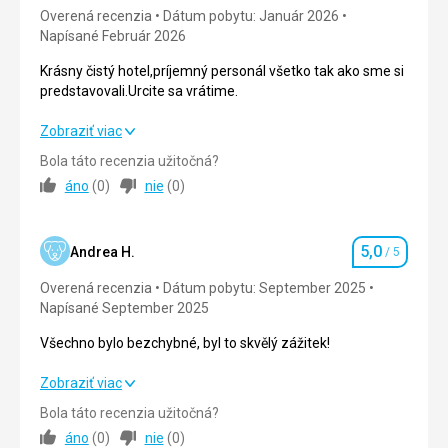
rýchleho check-inu až po skvelý upratovací servis.
Overená recenzia
Dátum pobytu: Január 2026
Cítili sme sa tu veľmi príjemne. Veľmi ochotní,úctivi a
Napísané Február 2026
profesionálni zamestnanci.
Krásny čistý hotel,príjemný personál všetko tak ako sme si
predstavovali.Urcite sa vrátime.
Krásny čistý hotel,príjemný personál všetko tak ako sme si
Zobraziť viac
predstavovali.Urcite sa vrátime.
Bola táto recenzia užitočná?
áno
(
0
)
nie
(
0
)
Strava
5,0
/ 5
Ubytovanie
5,0
/ 5
5,0
Andrea H.
/ 5
Hodnotenie
Okolie
5,0
/ 5
Overená recenzia
Dátum pobytu: September 2025
Napísané September 2025
Služby
5,0
/ 5
Všechno bylo bezchybné, byl to skvělý zážitek!
Cena
5,0
/ 5
Všechno bylo bezchybné, byl to skvělý zážitek!
Zobraziť viac
Pláž
Bola táto recenzia užitočná?
Strava
5,0
/ 5
Pláž nás milo prekvapila svojou čistotou a dobrou
áno
(
0
)
nie
(
0
)