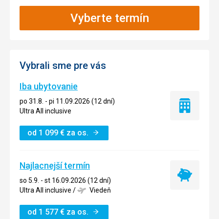
Vyberte termín
Vybrali sme pre vás
Iba ubytovanie
po 31.8. - pi 11.09.2026 (12 dní)
Iba
Ultra All inclusive
ubytovanie
od
1 099
€
za os.
Najlacnejší termín
Najlacnejší
so 5.9. - st 16.09.2026 (12 dní)
termín
Ultra All inclusive
/
Viedeň
od
1 577
€
za os.