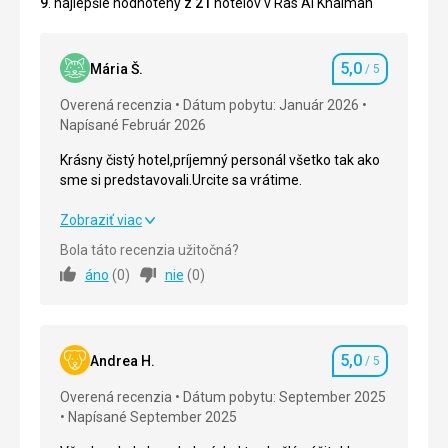
9
. najlepšie hodnotený z
21
hotelov v Ras Al Khaimah
5,0
Mária Š.
/ 5
Hodnotenie
Overená recenzia
Dátum pobytu: Január 2026
Napísané Február 2026
Krásny čistý hotel,príjemný personál všetko tak ako
sme si predstavovali.Urcite sa vrátime.
Krásny čistý hotel,príjemný personál všetko tak ako
Zobraziť viac
sme si predstavovali.Urcite sa vrátime.
Bola táto recenzia užitočná?
áno
(
0
)
nie
(
0
)
Strava
5,0
/ 5
Ubytovanie
5,0
/ 5
5,0
Okolie
5,0
/ 5
Andrea H.
/ 5
Hodnotenie
Overená recenzia
Dátum pobytu: September 2025
Služby
5,0
/ 5
Napísané September 2025
Cena
5,0
/ 5