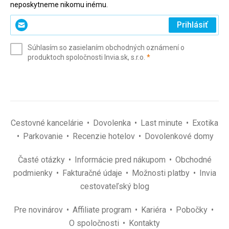
neposkytneme nikomu inému.
Zadajte
Prihlásiť
svoj
e-
Súhlasím so zasielaním obchodných oznámení o
mail
(povinné)
produktoch spoločnosti Invia.sk, s.r.o.
*
(povinné)
*
Cestovné kancelárie
Dovolenka
Last minute
Exotika
Parkovanie
Recenzie hotelov
Dovolenkové domy
Časté otázky
Informácie pred nákupom
Obchodné
podmienky
Fakturačné údaje
Možnosti platby
Invia
cestovateľský blog
Pre novinárov
Affiliate program
Kariéra
Pobočky
O spoločnosti
Kontakty