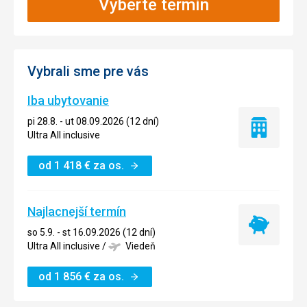
Vyberte termín
Vybrali sme pre vás
Iba ubytovanie
pi 28.8. - ut 08.09.2026 (12 dní)
Iba
Ultra All inclusive
ubytovanie
od
1 418
€
za os.
Najlacnejší termín
Najlacnejší
so 5.9. - st 16.09.2026 (12 dní)
termín
Ultra All inclusive
/
Viedeň
od
1 856
€
za os.