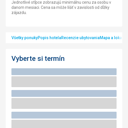
Jednotlivé stĺpce zobrazujú minimálnu cenu za osobu v
danom mesiaci. Cena sa môže líšiť v zavislosti od dĺžky
zájazdu.
Všetky ponuky
Popis hotela
Recenzie ubytovania
Mapa a lokalita
Vyberte si termín