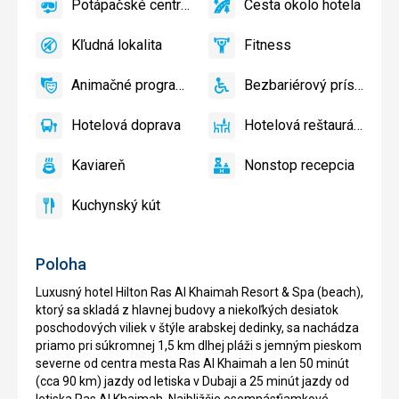
Potápačské centrum
Cesta okolo hotela
Detský
áno
Potápačské
áno
na
Cesta
bazén
centrum
pláži
okolo
Kľudná lokalita
Fitness
zadarmo
hotela
áno
Kľudná
áno
Fitness
lokalita
Animačné programy
Bezbariérový prístup
áno
Animačné
áno
Bezbariérový
programy
prístup
Hotelová doprava
Hotelová reštaurácia
áno
Hotelová
áno
Hotelová
doprava
reštaurácia
Kaviareň
Nonstop recepcia
áno
Kaviareň
áno
Nonstop
recepcia
Kuchynský kút
áno
Kuchynský
kút
Poloha
Luxusný hotel Hilton Ras Al Khaimah Resort & Spa (beach),
ktorý sa skladá z hlavnej budovy a niekoľkých desiatok
poschodových viliek v štýle arabskej dedinky, sa nachádza
priamo pri súkromnej 1,5 km dlhej pláži s jemným pieskom
severne od centra mesta Ras Al Khaimah a len 50 minút
(cca 90 km) jazdy od letiska v Dubaji a 25 minút jazdy od