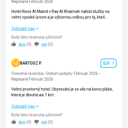
Napísané Február 2026
Čisté, příjemné
Služby
Hotel Rixos Al Mairid v Ras Al Khaimah nabízí služby na
Od recepce, úklidu, plážového servisu, restaurací a
velmi vysoké úrovni a je výbornou volbou pro ty, kteří
barů, vše skvělé, personál milý a aktivní
hledají kvalitní all inclusive dovolenou v kombinaci s
komfortem, profesionálním servisem a krásným
Hotel Rixos Al Mairid v Ras Al Khaimah nabízí služby na
Zobraziť viac
Táto recenzia bola preložená automaticky pomocou
plážovým prostředím. Pobyt splnil naše očekávání a hotel
velmi vysoké úrovni a je výbornou volbou pro ty, kteří
Bola táto recenzia užitočná?
Google Translate
můžeme s klidným svědomím doporučit.
hledají kvalitní all inclusive dovolenou v kombinaci s
áno
(
0
)
nie
(
0
)
komfortem, profesionálním servisem a krásným
plážovým prostředím. Pobyt splnil naše očekávání a hotel
můžeme s klidným svědomím doporučit.
5,0
BARTOSZ P.
/ 5
Hodnotenie
Strava
5,0
/ 5
Overená recenzia
Dátum pobytu: Február 2026
Napísané Február 2026
Ubytovanie
5,0
/ 5
Velmi prostorný hotel. Ubytování je ve vile na konci pláže,
Okolie
5,0
/ 5
která je dlouhá asi 1 km.
Služby
5,0
/ 5
Velmi prostorný hotel. Ubytování je ve vile na konci pláže,
Zobraziť viac
která je dlouhá asi 1 km.
Cena
4,0
/ 5
Bola táto recenzia užitočná?
áno
(
0
)
nie
(
0
)
Strava
5,0
/ 5