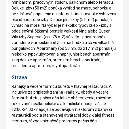
minibarom, pracovným stolom, balkónom alebo terasou.
Deluxe izby (50 m2) ponúka výhľad na more, pohovku a
bezdrôtové pripojenie na internet - inak rovnaké vybavenie
ako štandardné izby. Deluxe plus izby (51 m2) ponúkajú
výhľad na more. Na výber je niekoľko typov izieb - izby s
oddelenými lôžkami, postele veľkosti King alebo Queen,
Vila izby Superior (cca 75 m2) sú veľmi priestranné a
zariadené v arabskom štýle a nachádzajú sa vo vilkách či
bungalovoch. Apartmány (od 53 m2 do 217 m2) ponúkajú
niekoľko typov ubytovania napr. junior beach apartmán,
king deluxe apartmán, premium beach apartmán,
presidenta apartmán, royal apartmán.
Strava
Raňajky a večere formou bufetu v hlavnej reštaurácii. All
inclusive za príplatok zahŕňa - raňajky, obedy a večere
formou bufetu, počas dňa ľahké občerstvenie, miestne
rozlievané nealkoholické a alkoholické nápoje v čase
12:00-24:00 - nápoje sa podávajú v niektorom z barov či
reštaurácií podľa stanovenej otváracej doby, ďalej fitness
centrum, rôzne animačné programy počas dňa.