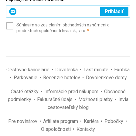
Zadajte
Prihlásiť
svoj
e-
Súhlasím so zasielaním obchodných oznámení o
mail
(povinné)
produktoch spoločnosti Invia.sk, s.r.o.
*
(povinné)
*
Cestovné kancelárie
Dovolenka
Last minute
Exotika
Parkovanie
Recenzie hotelov
Dovolenkové domy
Časté otázky
Informácie pred nákupom
Obchodné
podmienky
Fakturačné údaje
Možnosti platby
Invia
cestovateľský blog
Pre novinárov
Affiliate program
Kariéra
Pobočky
O spoločnosti
Kontakty