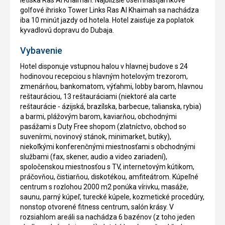
letiska Ras Al Khaimah. Najbližšie osemnásťjamkové
golfové ihrisko Tower Links Ras Al Khaimah sa nachádza
iba 10 minút jazdy od hotela. Hotel zaisťuje za poplatok
kyvadlovú dopravu do Dubaja.
Vybavenie
Hotel disponuje vstupnou halou v hlavnej budove s 24
hodinovou recepciou s hlavným hotelovým trezorom,
zmenárňou, bankomatom, výťahmi, lobby barom, hlavnou
reštauráciou, 13 reštauráciami (niektoré ala carte
reštaurácie - ázijská, brazílska, barbecue, talianska, rybia)
a barmi, plážovým barom, kaviarňou, obchodnými
pasážami s Duty Free shopom (zlatníctvo, obchod so
suvenírmi, novinový stánok, minimarket, butiky),
niekoľkými konferenčnými miestnosťami s obchodnými
službami (fax, skener, audio a video zariadení),
spoločenskou miestnosťou s TV, internetovým kútikom,
práčovňou, čistiarňou, diskotékou, amfiteátrom. Kúpeľné
centrum s rozlohou 2000 m2 ponúka vírivku, masáže,
saunu, parný kúpeľ, turecké kúpele, kozmetické procedúry,
nonstop otvorené fitness centrum, salón krásy. V
rozsiahlom areáli sa nachádza 6 bazénov (z toho jeden