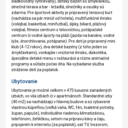
sladkovodný vyhrievaný), detský bazén so šmykľavkou,
slnečná terasa a bar - ležadlá, slnečníky a osušky sú
zdarma. Pre športové aktivity je pripravený tenisový kurt
(nachádza sa pár minút od hotela), multifunkčné ihrisko
(volejbal, basketbal, minifutbal), šípky, biliard, plážový
volejbal, fitness centrum s telocvičňou, potápačské
centrum či vodné športy na pláži (jazda na banáne, vodné
lyže, šnorchlovanie, potápanie). Pre deti je pripravený mini
klub (4-12 rokov), dva detské bazény (z toho jeden so
šmykľavkami), vonkajšie i vnútorné ihrisko, diskotéka,
špeciálne detské menu v reštaurácii a rôzne animačné
programy a súťaže počas dňa. Na vyžiadanie služba
stráženie detí za poplatok.
Ubytovanie
Ubytovanie je možné celkom v 475 luxusne zariadených
izbách, vo vila izbách či v apartmánoch. Štandardné izby
(40 m2) sa nachádzajú v hlavnej budove a sú vybavené
vlastnou kúpeľňou (veľká vaňa, WC, fén, toaletné potreby,
župan, papuče), individuálne riadenou klimatizáciou,
telefónom, žehličkou, setom na prípravu kávy a čaju,
pripojením k internetu (za poplatok), sat TV, trezorom,