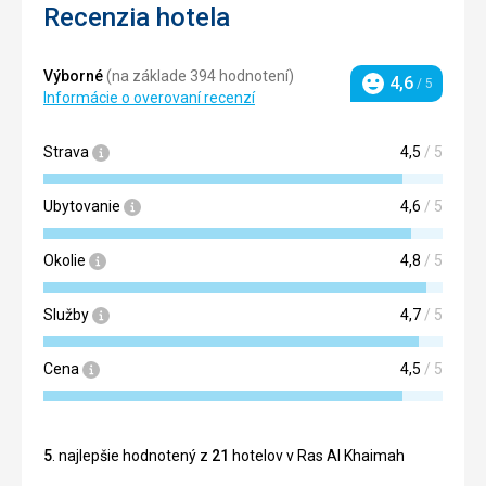
Recenzia hotela
Výborné
(na základe 394 hodnotení)
4,6
/ 5
Hodnotenie
Informácie o overovaní recenzí
Strava
4,5
/ 5
Ubytovanie
4,6
/ 5
Okolie
4,8
/ 5
Služby
4,7
/ 5
Cena
4,5
/ 5
5
. najlepšie hodnotený z
21
hotelov v Ras Al Khaimah