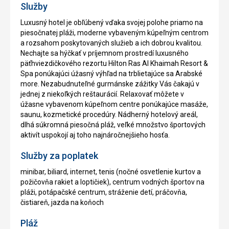
Služby
Luxusný hotel je obľúbený vďaka svojej polohe priamo na
piesočnatej pláži, moderne vybaveným kúpeľným centrom
a rozsahom poskytovaných služieb a ich dobrou kvalitou.
Nechajte sa hýčkať v príjemnom prostredí luxusného
päťhviezdičkového rezortu Hilton Ras Al Khaimah Resort &
Spa ponúkajúci úžasný výhľad na trblietajúce sa Arabské
more. Nezabudnuteľné gurmánske zážitky Vás čakajú v
jednej z niekoľkých reštaurácií. Relaxovať môžete v
úžasne vybavenom kúpeľnom centre ponúkajúce masáže,
saunu, kozmetické procedúry. Nádherný hotelový areál,
dlhá súkromná piesočná pláž, veľké množstvo športových
aktivít uspokojí aj toho najnáročnejšieho hosťa.
Služby za poplatek
minibar, biliard, internet, tenis (nočné osvetlenie kurtov a
požičovňa rakiet a loptičiek), centrum vodných športov na
pláži, potápačské centrum, stráženie detí, práčovňa,
čistiareň, jazda na koňoch
Pláž