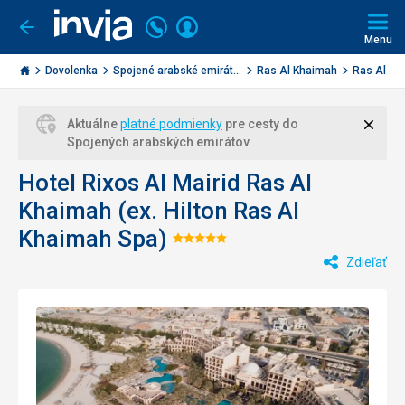
Volajte
Prihlásiť
Ísť
späť
+421
Menu
sa
2
Invia.sk
3221
Dovolenka
Spojené arabské emirát...
Ras Al Khaimah
Ras Al K
0477
Zavri
Aktuálne
platné podmienky
pre cesty do
Spojených arabských emirátov
Hotel Rixos Al Mairid Ras Al
Khaimah (ex. Hilton Ras Al
Khaimah Spa)
Hodnotenie:
Zdieľať
5/5