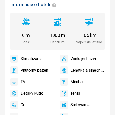
Informácie o hoteli
Informácie
Vzdialenosť
Vzdialenosť
Vzdialenosť
od
od
od
pláže
centra
letiska
0 m
1000 m
105 km
mesta
Pláž
Centrum
Najbližšie letisko
Klimatizácia
Vonkajší bazén
áno
Klimatizácia
áno
Vonkajší
bazén
Vnútorný bazén
Lehátka a slnečníky pri bazéne zadarmo
áno
Vnútorný
áno
Lehátka
bazén
a
TV
Minibar
slnečníky
áno
TV
áno
Minibar,
pri
Bar
Detský kútik
Tenis
bazéne
áno
Detský
áno
Tenis,
zadarmo,
kútik,
Volejbal
Lehátka
Golf
Surfovanie
Detské
áno
Golf
áno
Surfovanie
a
ihrisko,
slnečníky