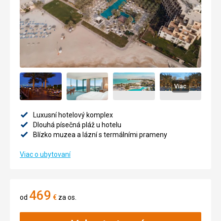
Viac
Luxusní hotelový komplex
Dlouhá písečná pláž u hotelu
Blízko muzea a lázní s termálními prameny
Viac o ubytovaní
469
od
€
za os.