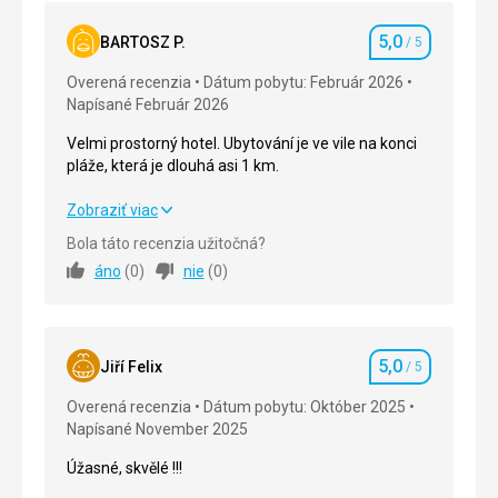
5,0
BARTOSZ P.
/ 5
Hodnotenie
Overená recenzia
Dátum pobytu: Február 2026
Napísané Február 2026
Velmi prostorný hotel. Ubytování je ve vile na konci
pláže, která je dlouhá asi 1 km.
Velmi prostorný hotel. Ubytování je ve vile na konci
Zobraziť viac
pláže, která je dlouhá asi 1 km.
Bola táto recenzia užitočná?
áno
(
0
)
nie
(
0
)
Strava
5,0
/ 5
Ubytovanie
5,0
/ 5
5,0
Okolie
5,0
/ 5
Jiří Felix
/ 5
Hodnotenie
Overená recenzia
Dátum pobytu: Október 2025
Služby
5,0
/ 5
Napísané November 2025
Cena
5,0
/ 5
Úžasné, skvělé !!!