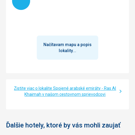
Přestože bylo výrazně dražší než standardní pokoj v hlavní
budově, byla to pro nás správná volba. Ocenili jsme polohu
přímo u pláže a zároveň klid, daleko od neustálého hluku
animačních programů, které probíhají denně od cca 10:00
do 23:00.
Pokoje by si již zasloužily rekonstrukci, nicméně jsou plně
funkční, dobře vybavené a denně uklízené. Dva body
Načítavam mapu a popis
bychom však zlepšili: klimatizace by měla být výkonnější
lokality...
(minimální nastavení 21,5 °C je nedostačující – v noci nám
bylo horko) a teplota vody ve sprše nebyla vždy
dostatečně horká.
Služby
Jedná se o velmi drahý hotel a naše očekávání byla
vzhledem k ceně pobytu vysoká. Pobyt jsme si celkově
Zistite viac o lokalite Spojené arabské emiráty - Ras Al
užili, nicméně existuje několik oblastí, kde je prostor pro
Khaimah v našom cestovnom sprievodcovi
zlepšení, zejména v oblasti organizace, služeb a poměru
cena/výkon.
Táto recenzia bola preložená automaticky pomocou
Google Translate
Ďalšie hotely, ktoré by vás mohli zaujať