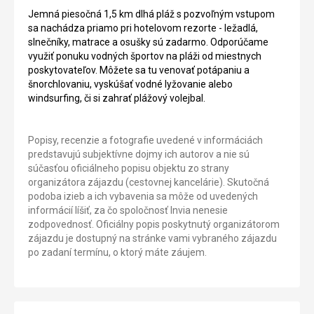
Jemná piesočná 1,5 km dlhá pláž s pozvoľným vstupom
sa nachádza priamo pri hotelovom rezorte - ležadlá,
slnečníky, matrace a osušky sú zadarmo. Odporúčame
využiť ponuku vodných športov na pláži od miestnych
poskytovateľov. Môžete sa tu venovať potápaniu a
šnorchlovaniu, vyskúšať vodné lyžovanie alebo
windsurfing, či si zahrať plážový volejbal.
Popisy, recenzie a fotografie uvedené v informáciách
predstavujú subjektívne dojmy ich autorov a nie sú
súčasťou oficiálneho popisu objektu zo strany
organizátora zájazdu (cestovnej kancelárie). Skutočná
podoba izieb a ich vybavenia sa môže od uvedených
informácií líšiť, za čo spoločnosť Invia nenesie
zodpovednosť. Oficiálny popis poskytnutý organizátorom
zájazdu je dostupný na stránke vami vybraného zájazdu
po zadaní termínu, o ktorý máte záujem.