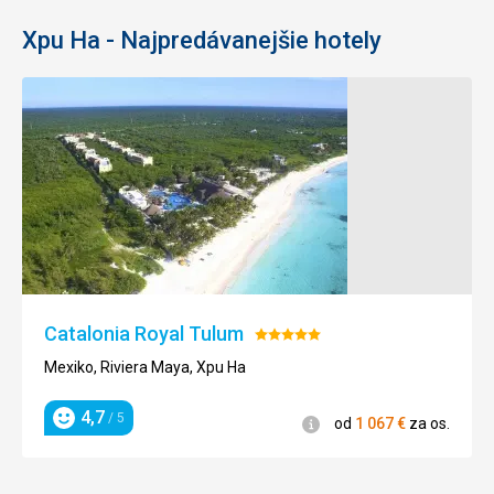
Xpu Ha - Najpredávanejšie hotely
Catalonia Royal Tulum
Hodnotenie:
5/5
Mexiko, Riviera Maya, Xpu Ha
4,7
/ 5
Informácie
od
1 067
€
za os.
Hodnotenie