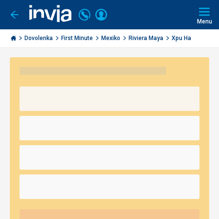
Volajte
Prihlásiť
Ísť
späť
+421
Menu
sa
2
Invia.sk
3221
Dovolenka
First Minute
Mexiko
Riviera Maya
Xpu Ha
0491