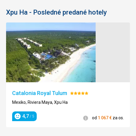
Xpu Ha - Posledné predané hotely
Catalonia Royal Tulum
Hodnotenie:
5/5
Mexiko, Riviera Maya, Xpu Ha
4,7
/ 5
Informácie
od
1 067
€
za os.
Hodnotenie