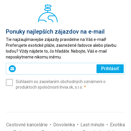
Ponuky najlepších zájazdov na e-mail
Tie najzaujímavejšie zájazdy pravidelne na Váš e-mail!
Preferujete exotické pláže, zasnežené ľadovce alebo plavbu
loďou? Vždy nájdete to, čo hľadáte. Nebojte, Váš e-mail
neposkytneme nikomu inému.
Zadajte
Prihlásiť
svoj
e-
Súhlasím so zasielaním obchodných oznámení o
mail
(povinné)
produktoch spoločnosti Invia.sk, s.r.o.
*
(povinné)
*
Cestovné kancelárie
Dovolenka
Last minute
Exotika