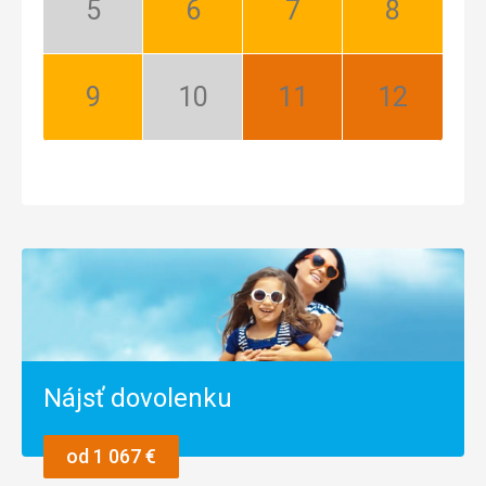
Máj:
Jún:
Júl:
August:
Nízka
Dobrý
Dobrý
Dobrý
sezóna
September:
Október:
November:
December:
Dobrý
Nízka
Najlepší
Najlepší
sezóna
Nájsť dovolenku
od 1 067 €