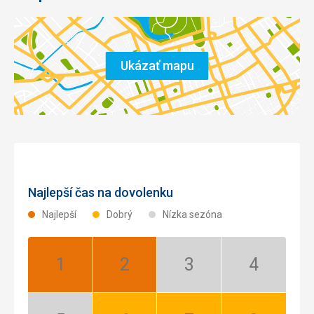
Ukázať mapu
Najlepší čas na dovolenku
Najlepší
Dobrý
Nízka sezóna
Január:
Február:
Marec:
Apríl:
Najlepší
Najlepší
Nízka
Nízka
sezóna
sezóna