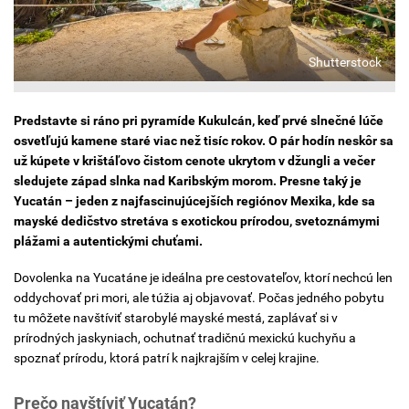
Shutterstock
Predstavte si ráno pri pyramíde Kukulcán, keď prvé slnečné lúče
osvetľujú kamene staré viac než tisíc rokov. O pár hodín neskôr sa
už kúpete v krištáľovo čistom cenote ukrytom v džungli a večer
sledujete západ slnka nad Karibským morom. Presne taký je
Yucatán – jeden z najfascinujúcejších regiónov Mexika, kde sa
mayské dedičstvo stretáva s exotickou prírodou, svetoznámymi
plážami a autentickými chuťami.
Dovolenka na Yucatáne je ideálna pre cestovateľov, ktorí nechcú len
oddychovať pri mori, ale túžia aj objavovať. Počas jedného pobytu
tu môžete navštíviť starobylé mayské mestá, zaplávať si v
prírodných jaskyniach, ochutnať tradičnú mexickú kuchyňu a
spoznať prírodu, ktorá patrí k najkrajším v celej krajine.
Prečo navštíviť Yucatán?