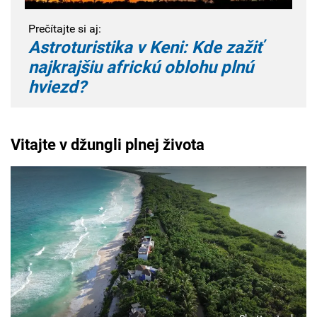
Prečítajte si aj:
Astroturistika v Keni: Kde zažiť
najkrajšiu africkú oblohu plnú
hviezd?
Vitajte v džungli
plnej života