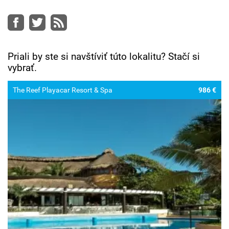
Facebook
Twitter
RSS
Priali by ste si navštíviť túto lokalitu? Stačí si
vybrať.
The Reef Playacar Resort & Spa
986 €