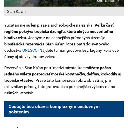
Shutterstock
Sian Ka'an
Yucatán nie sú len pláže a archeologické náleziská.
Veľkú časť
regiónu pokrýva tropická džungľa, ktorá ukrýva neuveriteľnú
biodiverzitu.
Jedným z najcennejších prírodných území je
biosférická rezervácia Sian Ka'an
, ktorá patrí do svetového
dedičstva
UNESCO
. Nájdete tu mangrovové lesy, lagúny, koralové
útesy aj stovky druhov zvierat.
Rezervácia Sian Ka'an patrí medzi miesta, kde
môžete počas
jedného výletu pozorovať morské korytnačky, delfíny, krokodíly aj
tropické vtáctvo.
Práve táto kombinácia robí z oblasti raj pre
milovníkov prírody, fotografovania a pokojnejších výletov mimo
rušných letovísk.
Cestujte bez obáv s komplexným cestovným
poistením