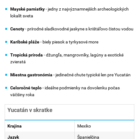
Mayské pamiatky
- jedny z najvýznamnejších archeologických
lokalít sveta
Cenoty
- prírodné sladkovodné jaskyne s krištáľovo čistou vodou
Karibské pláže
- biely piesok a tyrkysové more
Tropická príroda
- džungľa, mangrovníky, lagúny a exotické
zvieratá
Miestna gastronómia
- jedinečné chute typické len pre Yucatán
Celoročné teplo
- ideálne podmienky na dovolenku počas
väčšiny roka
Yucatán v skratke
Krajina
Mexiko
Jazyk
Španielčina