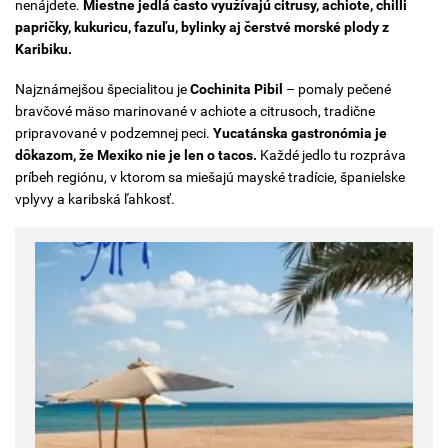
nenájdete.
Miestne jedlá často využívajú citrusy, achiote, chilli
papričky, kukuricu, fazuľu, bylinky aj čerstvé morské plody z
Karibiku.
Najznámejšou špecialitou je
Cochinita Pibil
– pomaly pečené
bravčové mäso marinované v achiote a citrusoch, tradične
pripravované v podzemnej peci.
Yucatánska gastronómia je
dôkazom, že Mexiko nie je len o tacos.
Každé jedlo tu rozpráva
príbeh regiónu, v ktorom sa miešajú mayské tradície, španielske
vplyvy a karibská ľahkosť.