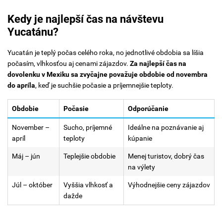
Kedy je najlepší čas na návštevu
Yucatánu?
Yucatán je teplý počas celého roka, no jednotlivé obdobia sa líšia
počasím, vlhkosťou aj cenami zájazdov.
Za najlepší čas na
dovolenku v Mexiku sa zvyčajne považuje obdobie od novembra
do apríla
, keď je suchšie počasie a príjemnejšie teploty.
Obdobie
Počasie
Odporúčanie
November –
Sucho, príjemné
Ideálne na poznávanie aj
apríl
teploty
kúpanie
Máj – jún
Teplejšie obdobie
Menej turistov, dobrý čas
na výlety
Júl – október
Vyššia vlhkosť a
Výhodnejšie ceny zájazdov
dažde