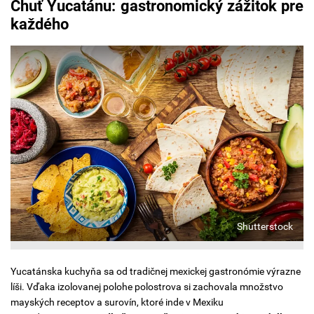
Chuť Yucatánu: gastronomický zážitok pre
každého
Shutterstock
Yucatánska kuchyňa sa od tradičnej mexickej gastronómie výrazne
líši. Vďaka izolovanej polohe polostrova si zachovala množstvo
mayských receptov a surovín, ktoré inde v Mexiku