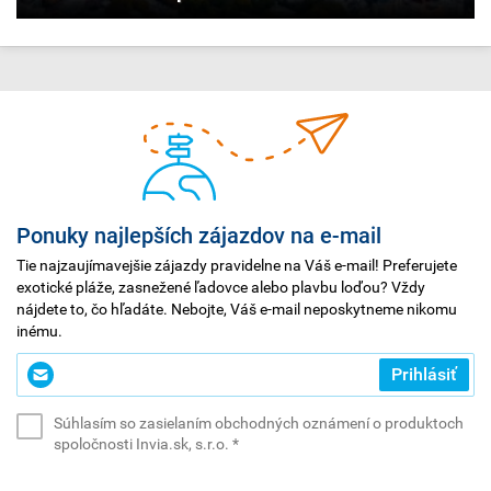
Ponuky najlepších zájazdov na e-mail
Tie najzaujímavejšie zájazdy pravidelne na Váš e-mail! Preferujete
exotické pláže, zasnežené ľadovce alebo plavbu loďou? Vždy
nájdete to, čo hľadáte. Nebojte, Váš e-mail neposkytneme nikomu
inému.
Zadajte
Prihlásiť
svoj
e-
Súhlasím so zasielaním obchodných oznámení o produktoch
mail
(povinné)
spoločnosti Invia.sk, s.r.o.
*
*
(povinné)