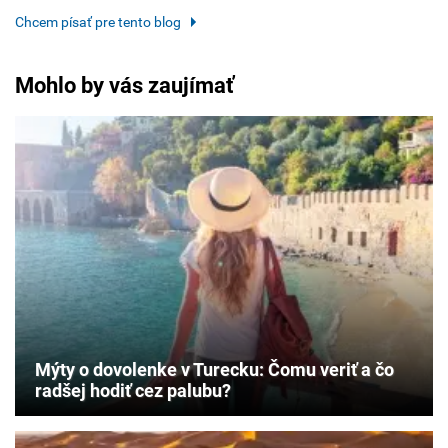
Chcem písať pre tento blog
Mohlo by vás zaujímať
Mýty o dovolenke v Turecku: Čomu veriť a čo
radšej hodiť cez palubu?