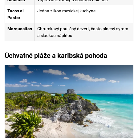
Tacos al
Jedna z ikon mexickej kuchyne
Pastor
Marquesitas
Chrumkavý pouličný dezert, často plnený syrom
a sladkou náplňou
Úchvatné pláže
a karibská pohoda