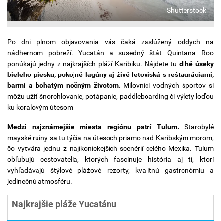
Shutterstock
Po dni plnom objavovania vás čaká zaslúžený oddych na
nádhernom pobreží. Yucatán a susedný štát Quintana Roo
ponúkajú jedny z najkrajších pláží Karibiku. Nájdete tu
dlhé úseky
bieleho piesku, pokojné lagúny aj živé letoviská s reštauráciami,
barmi a bohatým nočným životom.
Milovníci vodných športov si
môžu užiť šnorchlovanie, potápanie, paddleboarding či výlety loďou
ku koralovým útesom.
Medzi najznámejšie miesta regiónu patrí Tulum.
Starobylé
mayské ruiny sa tu týčia na útesoch priamo nad Karibským morom,
čo vytvára jednu z najikonickejších scenérií celého Mexika. Tulum
obľubujú cestovatelia, ktorých fascinuje história aj tí, ktorí
vyhľadávajú štýlové plážové rezorty, kvalitnú gastronómiu a
jedinečnú atmosféru.
Najkrajšie pláže Yucatánu