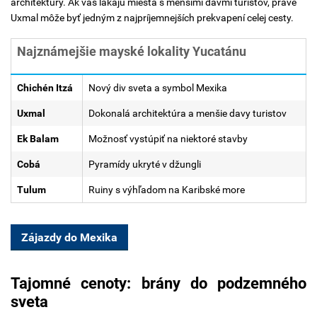
architektúry. Ak vás lákajú miesta s menšími davmi turistov, práve
Uxmal môže byť jedným z najpríjemnejších prekvapení celej cesty.
Najznámejšie mayské lokality Yucatánu
Chichén Itzá
Nový div sveta a symbol Mexika
Uxmal
Dokonalá architektúra a menšie davy turistov
Ek Balam
Možnosť vystúpiť na niektoré stavby
Cobá
Pyramídy ukryté v džungli
Tulum
Ruiny s výhľadom na Karibské more
Zájazdy do Mexika
Tajomné cenoty: brány do podzemného
sveta