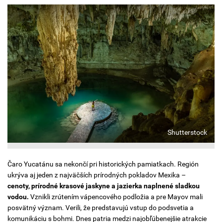
Shutterstock
Čaro Yucatánu sa nekončí pri historických pamiatkach. Región
ukrýva aj jeden z najväčších prírodných pokladov Mexika –
cenoty
, prírodné krasové jaskyne a jazierka naplnené sladkou
vodou.
Vznikli zrútením vápencového podložia a pre Mayov mali
posvätný význam. Verili, že predstavujú vstup do podsvetia a
komunikáciu s bohmi. Dnes patria medzi najobľúbenejšie atrakcie