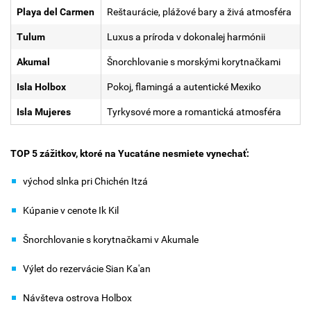
Playa del Carmen
Reštaurácie, plážové bary a živá atmosféra
Tulum
Luxus a príroda v dokonalej harmónii
Akumal
Šnorchlovanie s morskými korytnačkami
Isla Holbox
Pokoj, flamingá a autentické Mexiko
Isla Mujeres
Tyrkysové more a romantická atmosféra
TOP 5 zážitkov, ktoré na Yucatáne nesmiete vynechať:
východ slnka pri Chichén Itzá
Kúpanie v cenote Ik Kil
Šnorchlovanie s korytnačkami v Akumale
Výlet do rezervácie Sian Ka'an
Návšteva ostrova Holbox