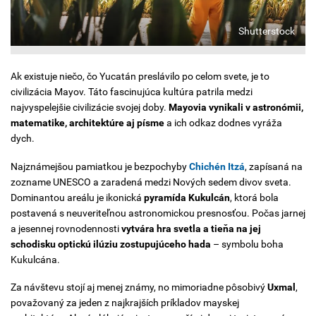
Shutterstock
Ak existuje niečo, čo Yucatán preslávilo po celom svete, je to
civilizácia Mayov. Táto fascinujúca kultúra patrila medzi
najvyspelejšie civilizácie svojej doby.
Mayovia vynikali v astronómii,
matematike, architektúre aj písme
a ich odkaz dodnes vyráža
dych.
Najznámejšou pamiatkou je bezpochyby
Chichén Itzá
, zapísaná na
zozname UNESCO a zaradená medzi Nových sedem divov sveta.
Dominantou areálu je ikonická
pyramída Kukulcán
, ktorá bola
postavená s neuveriteľnou astronomickou presnosťou. Počas jarnej
a jesennej rovnodennosti
vytvára hra svetla a tieňa na jej
schodisku optickú ilúziu zostupujúceho hada
– symbolu boha
Kukulcána.
Za návštevu stojí aj menej známy, no mimoriadne pôsobivý
Uxmal
,
považovaný za jeden z najkrajších príkladov mayskej