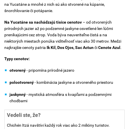
na Yucatáne a mnohé z nich sú ako stvorené na kúpanie,
šnorchlovanie či potápanie.
Na Yucatáne sa nachádzajú tisíce cenotov
– od otvorených
prírodných jazier až po podzemné jaskyne osvetlené len lúčmi
prenikajúcimi cez strop.
Voda býva neuveriteľne čistá a na
niektorých miestach ponúka viditeľnosť viac ako 30 metrov. Medzi
najkrajšie cenoty patria
Ik Kil, Dos Ojos, Sac Actun
či
Cenote Azul
.
Typy cenotov:
otvorený
- pripomína prírodné jazero
polootvorený
- kombinácia jaskyne a otvoreného priestoru
jaskynný
- mystická atmosféra s kvapľami a podzemnými
chodbami
Vedeli ste, že?
Chichén Itzá navštívi každý rok viac ako 2 milióny turistov.