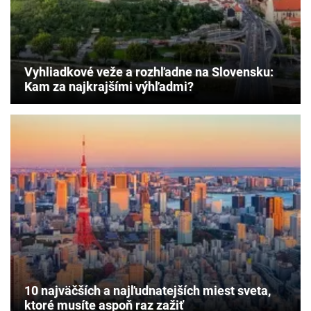
Vyhliadkové veže a rozhľadne na Slovensku:
Kam za najkrajšími výhľadmi?
10 najväčších a najľudnatejších miest sveta,
ktoré musíte aspoň raz zažiť