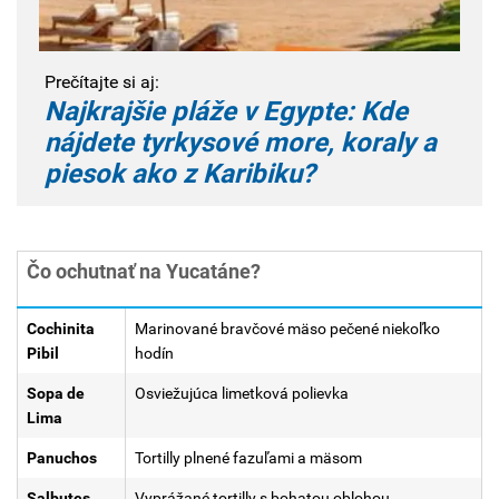
Prečítajte si aj:
Najkrajšie pláže v Egypte: Kde
nájdete tyrkysové more, koraly a
piesok ako z Karibiku?
Čo ochutnať na Yucatáne?
Cochinita
Marinované bravčové mäso pečené niekoľko
Pibil
hodín
Sopa de
Osviežujúca limetková polievka
Lima
Panuchos
Tortilly plnené fazuľami a mäsom
Salbutes
Vyprážané tortilly s bohatou oblohou