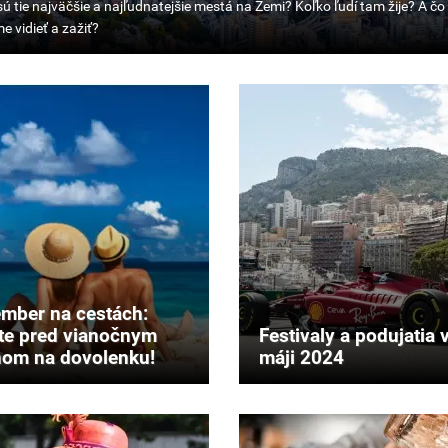
šie
natejšie
mber na cestách:
te pred vianočnym
Festivaly a podujatia 
om na dovolenku!
máji 2024
me