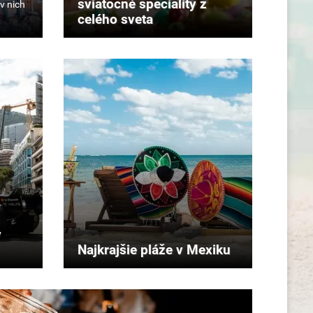
sviatočné špeciality z
celého sveta
v
Najkrajšie pláže v Mexiku