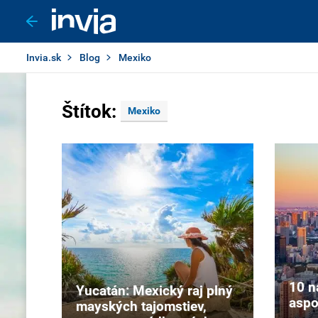
Invia.sk
Blog
Mexiko
Štítok:
Mexiko
10 n
Yucatán: Mexický raj plný
aspo
mayských tajomstiev,