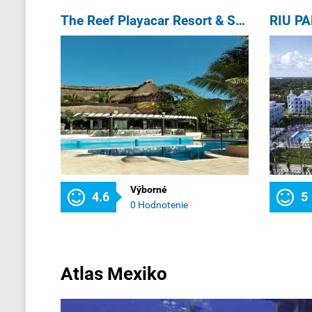
The Reef Playacar Resort & Spa
RIU P
Výborné
4.6
5
0 Hodnotenie
Atlas Mexiko