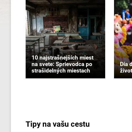
10 najstrašnejších miest
na svete: Sprievodca po
Día 
strašidelných miestach
živo
Tipy na vašu cestu