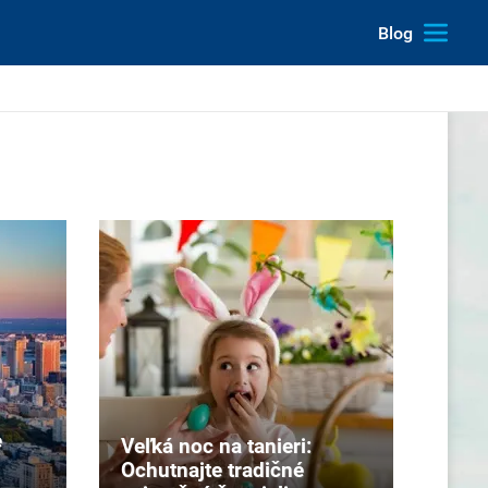
Blog
e
Veľká noc na tanieri:
Ochutnajte tradičné