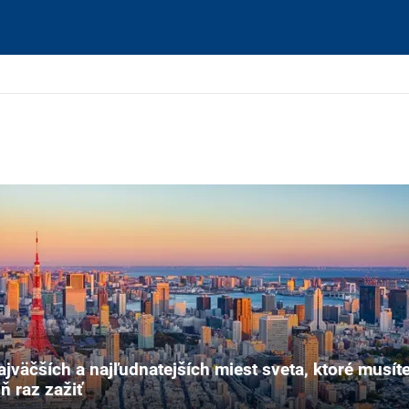
ajväčších a najľudnatejších miest sveta, ktoré musít
ň raz zažiť