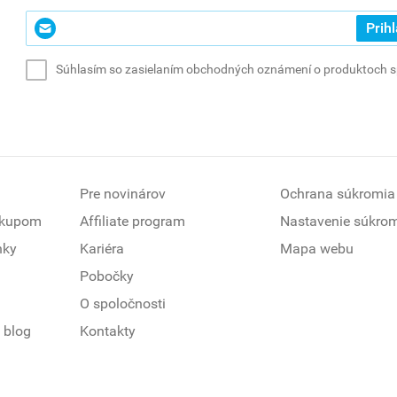
Zadajte
Prihl
svoj
e-
Súhlasím so zasielaním obchodných oznámení o produktoch spo
mail
*
(povinné)
Pre novinárov
Ochrana súkromia
ákupom
Affiliate program
Nastavenie súkro
nky
Kariéra
Mapa webu
Pobočky
O spoločnosti
 blog
Kontakty