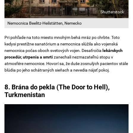
Shutterstock
Nemocnica Beelitz-Heilstätten, Nemecko
Pri pohľade na toto miesto mnohým behá mráz po chrbte. Toto
kedysi prestížne sanatórium a nemocnica slúžila ako vojenská
nemocnica počas oboch svetových vojen. Desaťročia
lekárskych
procedúr, utrpenia a smrti
zanechali nezmazateľnú stopu v
atmosfére nemocnice. Hovorí sa, že duše zosnulých pacientov stále
blúdia po jeho schátraných sieňach a nevedia nájsť pokoj.
8. Brána do pekla (The Door to Hell),
Turkmenistan