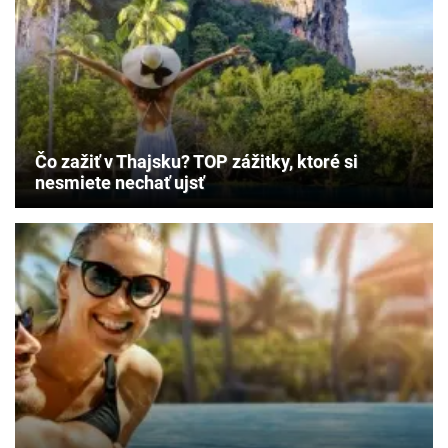
Čo zažiť v Thajsku? TOP zážitky, ktoré si
nesmiete nechať ujsť