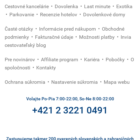
Cestovné kancelárie
Dovolenka
Last minute
Exotika
Parkovanie
Recenzie hotelov
Dovolenkové domy
Časté otázky
Informácie pred nákupom
Obchodné
podmienky
Fakturačné údaje
Možnosti platby
Invia
cestovateľský blog
Pre novinárov
Affiliate program
Kariéra
Pobočky
O
spoločnosti
Kontakty
Ochrana súkromia
Nastavenie súkromia
Mapa webu
Volajte Po-Pia 7:00-22:00, So-Ne 8:00-22:00
+421 2 3221 0491
Zastupujeme takmer 200 overených slovenských a zahraničných