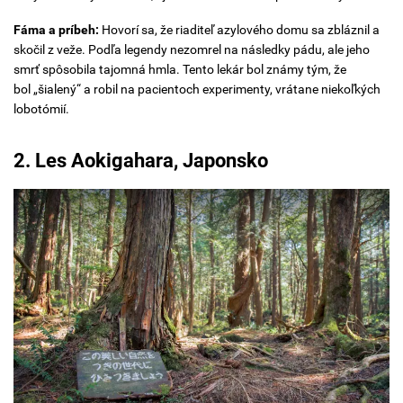
Fáma a príbeh:
Hovorí sa, že riaditeľ azylového domu sa zbláznil a
skočil z veže. Podľa legendy nezomrel na následky pádu, ale jeho
smrť spôsobila tajomná hmla. Tento lekár bol známy tým, že
bol „šialený“ a robil na pacientoch experimenty, vrátane niekoľkých
lobotómií.
2. Les Aokigahara, Japonsko