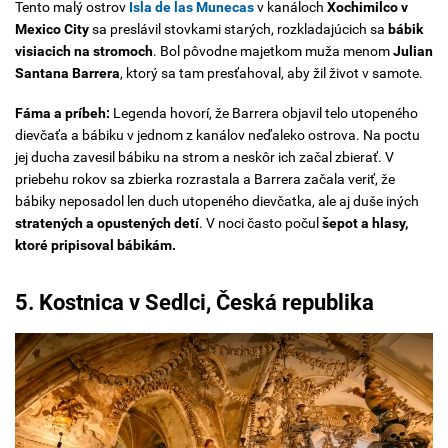
Tento malý ostrov
Isla de las Munecas
v kanáloch
Xochimilco v
Mexico City
sa preslávil stovkami starých, rozkladajúcich sa
bábik
visiacich na stromoch
. Bol pôvodne majetkom muža menom
Julian
Santana Barrera
, ktorý sa tam presťahoval, aby žil život v samote.
Fáma a príbeh:
Legenda hovorí, že Barrera objavil telo utopeného
dievčaťa a bábiku v jednom z kanálov neďaleko ostrova. Na poctu
jej ducha zavesil bábiku na strom a neskôr ich začal zbierať. V
priebehu rokov sa zbierka rozrastala a Barrera začala veriť, že
bábiky neposadol len duch utopeného dievčatka, ale aj duše iných
stratených a opustených detí
. V noci často počul
šepot a hlasy,
ktoré pripisoval bábikám.
5.
Kostnica v Sedlci, Česká republika