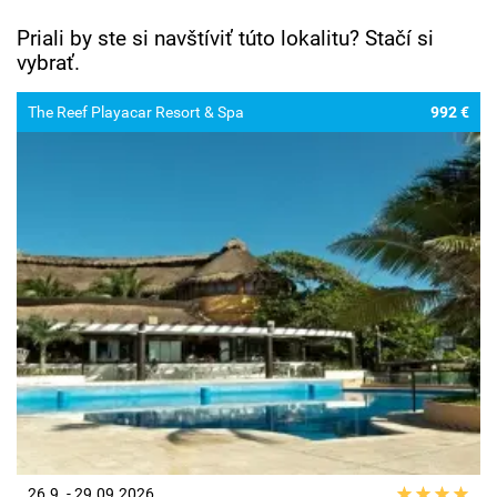
Priali by ste si navštíviť túto lokalitu? Stačí si
vybrať.
The Reef Playacar Resort & Spa
992 €
26.9. - 29.09.2026