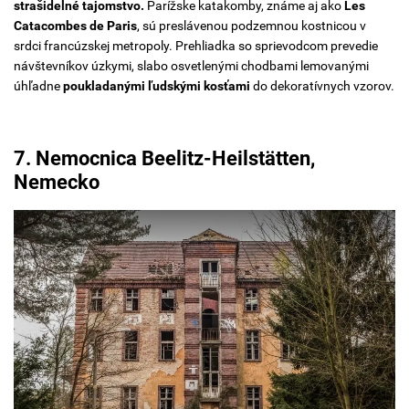
strašidelné tajomstvo.
Parížske katakomby, známe aj ako
Les
Catacombes de Paris
, sú preslávenou podzemnou kostnicou v
srdci francúzskej metropoly. Prehliadka so sprievodcom prevedie
návštevníkov úzkymi, slabo osvetlenými chodbami lemovanými
úhľadne
poukladanými ľudskými kosťami
do dekoratívnych vzorov.
7. Nemocnica Beelitz-Heilstätten,
Nemecko