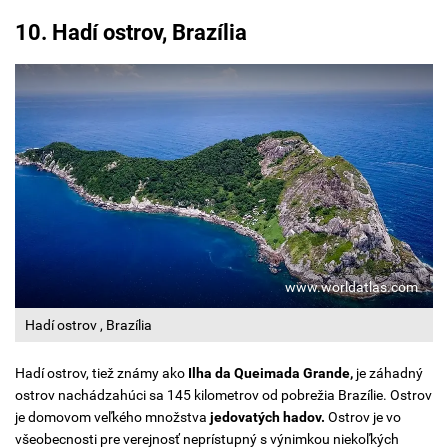
10. Hadí ostrov, Brazília
www.worldatlas.com
Hadí ostrov , Brazília
Hadí ostrov, tiež známy ako
Ilha da Queimada Grande,
je záhadný
ostrov nachádzahúci sa 145 kilometrov od pobrežia Brazílie. Ostrov
je domovom veľkého množstva
jedovatých hadov.
Ostrov je vo
všeobecnosti pre verejnosť neprístupný s výnimkou niekoľkých