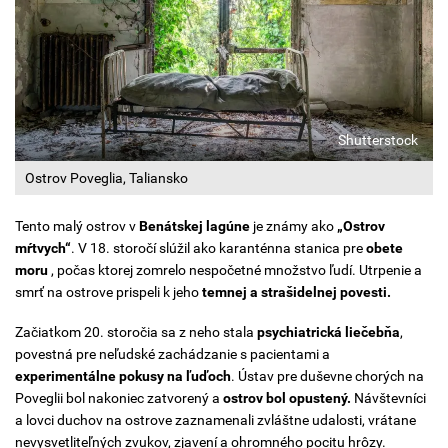
Shutterstock
Ostrov Poveglia, Taliansko
Tento malý ostrov v
Benátskej lagúne
je známy ako
„Ostrov
mŕtvych“
. V 18. storočí slúžil ako karanténna stanica pre
obete
moru
, počas ktorej zomrelo nespočetné množstvo ľudí. Utrpenie a
smrť na ostrove prispeli k jeho
temnej a strašidelnej povesti.
Začiatkom 20. storočia sa z neho stala
psychiatrická liečebňa
,
povestná pre neľudské zachádzanie s pacientami a
experimentálne pokusy na ľuďoch
. Ústav pre duševne chorých na
Poveglii bol nakoniec zatvorený a
ostrov bol opustený.
Návštevníci
a lovci duchov na ostrove zaznamenali zvláštne udalosti, vrátane
nevysvetliteľných zvukov, zjavení a ohromného pocitu hrôzy.