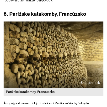
rodový erb Schwarzenbergovcov.
6. Parížske katakomby, Francúzsko
Shutterstock
Parížske katakomby, Francúzsko
Áno, aj pod romantickými uličkami Paríža môže byť ukryté