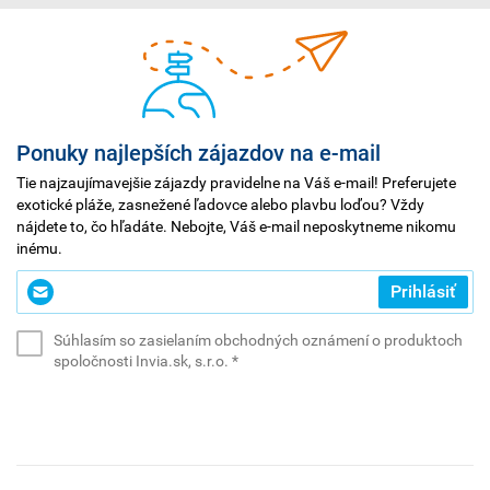
Ponuky najlepších zájazdov na e-mail
Tie najzaujímavejšie zájazdy pravidelne na Váš e-mail! Preferujete
exotické pláže, zasnežené ľadovce alebo plavbu loďou? Vždy
nájdete to, čo hľadáte. Nebojte, Váš e-mail neposkytneme nikomu
inému.
Zadajte
Prihlásiť
svoj
e-
Súhlasím so zasielaním obchodných oznámení o produktoch
mail
(povinné)
spoločnosti Invia.sk, s.r.o.
*
*
(povinné)