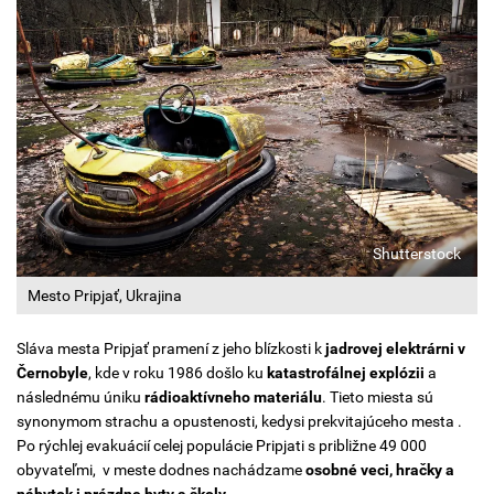
Shutterstock
Mesto Pripjať, Ukrajina
Sláva mesta Pripjať pramení z jeho blízkosti k
jadrovej elektrárni v
Černobyle
, kde v roku 1986 došlo ku
katastrofálnej explózii
a
následnému úniku
rádioaktívneho materiálu
. Tieto miesta sú
synonymom strachu a opustenosti, kedysi prekvitajúceho mesta .
Po rýchlej evakuácií celej populácie Pripjati s približne 49 000
obyvateľmi, v meste dodnes nachádzame
osobné veci, hračky a
nábytok i prázdne byty a školy.