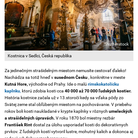
Shutterstock
Kostnica v Sedlci, Česká republika
Za jedinečným strašidelným miestom nemusíte cestovať ďaleko!
Nachádza sa totiž hneď v
susednom Česku
, konkrétne v meste
Kutná Hore,
východne od Prahy. Ide o malú
rímskokatolícku
kaplnku
,
ktorú zdobia kosti cca
40 000 až 70 000 ľudských kostier.
História kostnice začala už v 13.storočí kedy sa vďaka pôdy zo
Svätej zeme stal obľúbeným miestom na pochovávanie. V priebehu
rokov boli kosti naukladané v krypte kaplnky v rôznych
umeleckých
a strašidelných úpravách.
V roku 1870 bol miestny rezbár
František Rint
dostal za úlohu usporiadať kosti do dekoratívnych
prvkov. Z ľudských kostí vytvoril lustre, mohutný kalich a dokonca aj