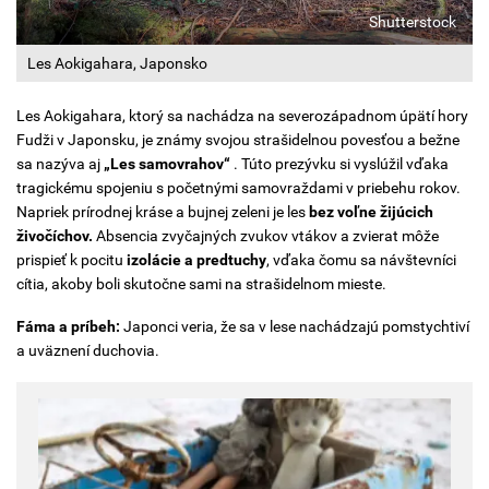
Shutterstock
Les Aokigahara, Japonsko
Les Aokigahara, ktorý sa nachádza na severozápadnom úpätí hory
Fudži v Japonsku, je známy svojou strašidelnou povesťou a bežne
sa nazýva aj
„Les samovrahov“
. Túto prezývku si vyslúžil vďaka
tragickému spojeniu s početnými samovraždami v priebehu rokov.
Napriek prírodnej kráse a bujnej zeleni je les
bez voľne žijúcich
živočíchov.
Absencia zvyčajných zvukov vtákov a zvierat môže
prispieť k pocitu
izolácie a predtuchy
, vďaka čomu sa návštevníci
cítia, akoby boli skutočne sami na strašidelnom mieste.
Fáma a príbeh:
Japonci veria, že sa v lese nachádzajú pomstychtiví
a uväznení duchovia.