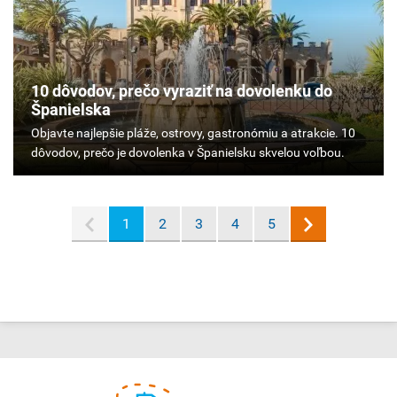
10 dôvodov, prečo vyraziť na dovolenku do
Španielska
Objavte
najlepšie
pláže,
ostrovy,
gastronómiu
1
2
3
4
5
a
atrakcie.
10
dôvodov,
prečo
je
dovolenka
v
Španielsku