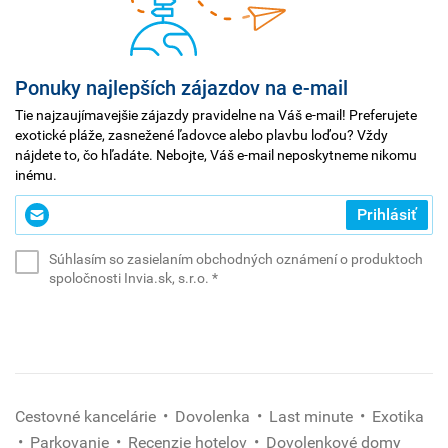
skvelou
voľbou.
Ponuky najlepších zájazdov na e-mail
Tie najzaujímavejšie zájazdy pravidelne na Váš e-mail! Preferujete
exotické pláže, zasnežené ľadovce alebo plavbu loďou? Vždy
nájdete to, čo hľadáte. Nebojte, Váš e-mail neposkytneme nikomu
inému.
Zadajte
Prihlásiť
svoj
e-
Súhlasím so zasielaním obchodných oznámení o produktoch
mail
(povinné)
spoločnosti Invia.sk, s.r.o.
*
*
(povinné)
Cestovné kancelárie
Dovolenka
Last minute
Exotika
Parkovanie
Recenzie hotelov
Dovolenkové domy