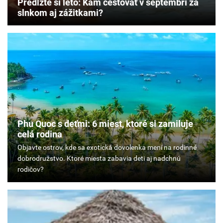
Predĺžte si leto: Kam cestovať v septembri za
slnkom aj zážitkami?
Phu Quoc s deťmi: 6 miest, ktoré si zamiluje
celá rodina
Objavte
ostrov,
kde
sa
exotická
dovolenka
mení