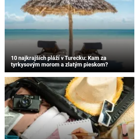
na
rodinné
dobrodružstvo.
Ktoré
miesta
zabavia
deti
aj
nadchnú
10 najkrajších pláží v Turecku: Kam za
rodičov?
tyrkysovým morom a zlatým pieskom?