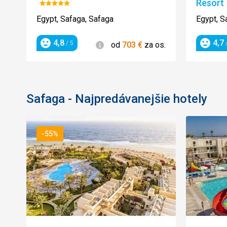
Resort
Hodnotenie:
5/5
Egypt, Safaga, Safaga
Egypt, S
4,8
4,7
Informácie
/ 5
/
od
703
€
za os.
Hodnotenie
Hodnot
Safaga - Najpredávanejšie hotely
-55%