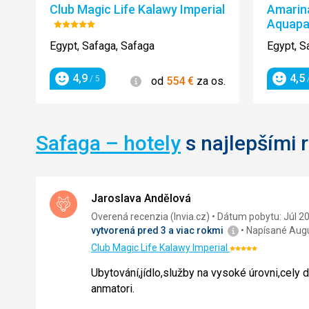
Club Magic Life Kalawy Imperial
Amarin
Aquapa
Hodnotenie:
5/5
Egypt, Safaga, Safaga
Egypt, S
4,9
4,5
Informácie
/ 5
/
od
554
€
za os.
Hodnotenie
Hodnot
Safaga – hotely
s najlepšími 
Jaroslava Andělová
Overená recenzia (Invia.cz)
Dátum pobytu: Júl 2
vytvorená pred 3 a viac rokmi
Napísané Aug
Club Magic Life Kalawy Imperial
Hodnotenie:
5/5
Ubytování,jídlo,služby na vysoké úrovni,cely d
anmatori.