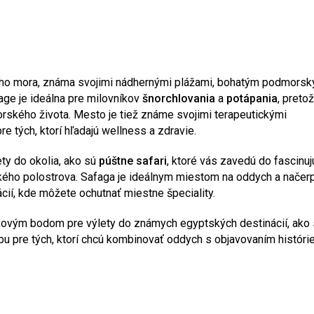
ého mora, známa svojimi nádhernými plážami, bohatým podmors
ge je ideálna pre milovníkov
šnorchlovania
a
potápania
, pretož
rského života. Mesto je tiež známe svojimi terapeutickými
 tých, ktorí hľadajú wellness a zdravie.
ety do okolia, ako sú
púštne safari
, ktoré vás zavedú do fascinuj
jského polostrova. Safaga je ideálnym miestom na oddych a načer
cií, kde môžete ochutnať miestne špeciality.
kovým bodom pre výlety do známych egyptských destinácií, ako
oľbu pre tých, ktorí chcú kombinovať oddych s objavovaním históri