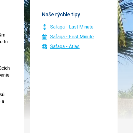
Naše rýchle tipy
Safaga - Last Minute
kým
Safaga - First Minute
e tu
Safaga - Atlas
úcich
panie
 sú
e a