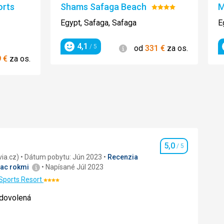
orts
Shams Safaga Beach
M
Hodnotenie:
4/5
Egypt, Safaga, Safaga
E
4,1
Informácie
/ 5
od
331
€
za os.
Hodnotenie
ie
9
€
za os.
5,0
/ 5
Hodnotenie
recenzia (Invia.cz)
Dátum pobytu: Jún 2023
Recenzia
iac rokmi
Napísané Júl 2023
Sports Resort
Hodnotenie:
4/5
 dovolená
 dovolená