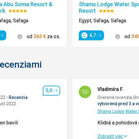
a Abu Soma Resort &
Shams Lodge Water Sp
rk
Resort
Hodnotenie:
Hodnotenie:
5/5
4/5
afaga, Safaga
Egypt, Safaga, Safaga
4,7
Informácie
Informác
 5
/ 5
od
363
€
za os.
od
34
enie
Hodnotenie
recenziami
Vladimíra F.
5,0
/ 5
Hodnotenie
022
Recenzia
Overená 
ust 2022
vytvorená pred 3 a v
Shams Lodge Water 
en bavili
Klidná a pohodová
Klidná a pohodová
Zobraziť viac