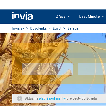
Zľavy
Last Minute
Invia.sk
Invia.sk
Dovolenka
Egypt
Safaga
Aktuálne
platné podmienky
pre cesty do Egypta