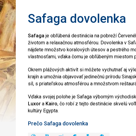
Safaga dovolenka
Safaga
je obľúbená destinácia na pobreží Červen
životom a relaxačnou atmosférou. Dovolenka v Safa
nájdete množstvo koralových útesov a pestrého mo
vlastnosťami, vďaka čomu je obľúbeným miestom pre
Okrem plážových aktivít si môžete vychutnať aj výl
krajín a umožnia objavovať jedinečnú prírodu Sina
síl, s priateľskou atmosférou a množstvom reštaurá
Vďaka svojej polohe je Safaga výborným východis
Luxor
a
Kairo
, čo robí z tejto destinácie skvelú v
kultúry Egypta.
Prečo Safaga dovolenka