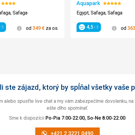
malá a starala se o
Aquapark
Hodnotenie:
Hodnotenie:
 nejlepsi co
se na oplátku snaži
4/5
5/5
afaga, Safaga
Egypt, Safaga, Safaga
to bylo úplně nejle
poznáš přítele tady
4,5
Informácie
Informác
 5
/ 5
od
349
€
za os.
od
36
moc poděkovat. Vše
enie
Hodnotenie
ostatnímu personál
dné nápoje v
Protože dobré jmén
zaměstnanci.
Přijela jsem smutn
usměvavá, s mnoha z
taky jsem vypila v
bsluha příjemné.
prosím rychle doplň
omocou Google
i ste zájazd, ktorý by spĺňal všetky vaše p
Ubytovanie
Jedná se o malý hot
ám alebo spusťte live chat a my vám zabezpečíme dovolenku, na 
na zemi. Vlastní plá
ešte dlho spomínať.
bungalovy. Hotel je
bungalovů. Jestli b
Sme k dispozícii
Po-Pia 7:00-22:00, So-Ne 8:00-22:00
.
nezajímá. Protože s
dostanete speciální
+421 2 3221 0490