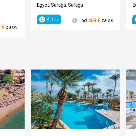
4/5
Egypt, Safaga, Safaga
E
4,1
Informácie
/ 5
od
469
€
za os.
Hodnotenie
ie
3
€
za os.