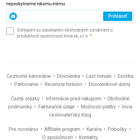
neposkytneme nikomu inému.
Zadajte
Prihlásiť
svoj
e-
Súhlasím so zasielaním obchodných oznámení o
mail
(povinné)
produktoch spoločnosti Invia.sk, s.r.o.
*
(povinné)
*
Cestovné kancelárie
Dovolenka
Last minute
Exotika
Parkovanie
Recenzie hotelov
Dovolenkové domy
Časté otázky
Informácie pred nákupom
Obchodné
podmienky
Fakturačné údaje
Možnosti platby
Invia
cestovateľský blog
Pre novinárov
Affiliate program
Kariéra
Pobočky
O spoločnosti
Kontakty