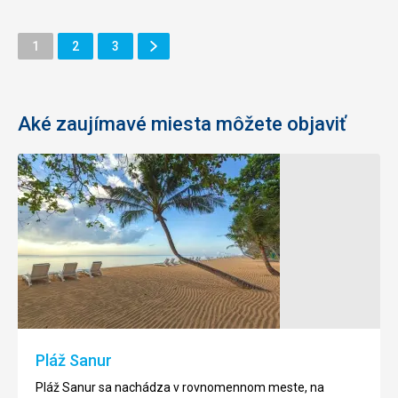
Ďalšie
Stránka
Stránka
Stránka
1
2
3
Stránka
Aké zaujímavé miesta môžete objaviť
Pláž Sanur
Pláž Sanur sa nachádza v rovnomennom meste, na