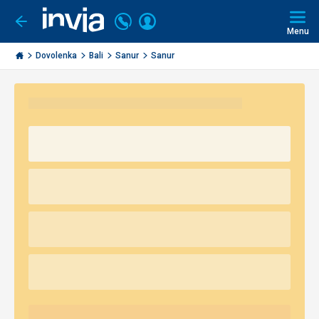
Volajte
Prihlásiť
Ísť
späť
+421
Menu
sa
2
Invia.sk
3221
Dovolenka
Bali
Sanur
Sanur
0491