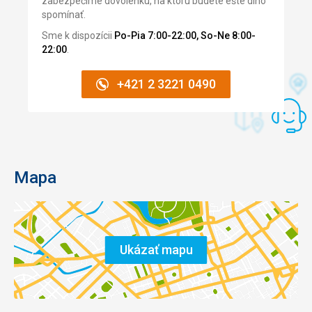
zabezpečíme dovolenku, na ktorú budete ešte dlho
spomínať.
Sme k dispozícii
Po-Pia 7:00-22:00, So-Ne 8:00-
22:00
.
+421 2 3221 0490
Mapa
Ukázať mapu