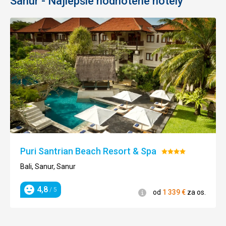
Sanur - Najlepšie hodnotené hotely
Puri Santrian Beach Resort & Spa
Hodnotenie:
4/5
Bali, Sanur, Sanur
4,8
/ 5
Informácie
od
1 339
€
za os.
Hodnotenie