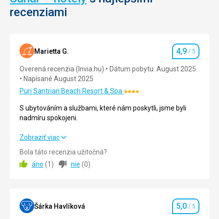
recenziami
4,9
Marietta G.
/ 5
Hodnotenie
Overená recenzia (Invia.hu)
Dátum pobytu: August 2025
Napísané August 2025
Puri Santrian Beach Resort & Spa
Hodnotenie:
4/5
S ubytováním a službami, které nám poskytli, jsme byli
nadmíru spokojeni.
S ubytováním a službami, které nám poskytli, jsme byli
Zobraziť viac
nadmíru spokojeni.
Bola táto recenzia užitočná?
áno
(
1
)
nie
(
0
)
Strava
4,0
/ 5
Ubytovanie
5,0
/ 5
5,0
Okolie
5,0
/ 5
Šárka Havlíková
/ 5
Hodnotenie