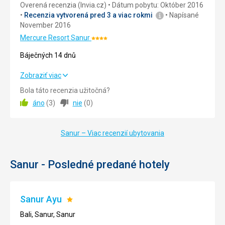
Overená recenzia (Invia.cz)
Dátum pobytu: Október 2016
Služby
5,0
/ 5
Recenzia vytvorená pred 3 a viac rokmi
Napísané
November 2016
Cena
5,0
/ 5
Mercure Resort Sanur
Hodnotenie:
4/5
Báječných 14 dnů
Báječných 14 dnů
Zobraziť viac
Bola táto recenzia užitočná?
Strava
5,0
/ 5
áno
(
3
)
nie
(
0
)
Ubytovanie
5,0
/ 5
Sanur – Viac recenzií ubytovania
Okolie
5,0
/ 5
Služby
5,0
/ 5
Sanur - Posledné predané hotely
Cena
5,0
/ 5
Sanur Ayu
Hodnotenie:
Pláž
1/5
Bali, Sanur, Sanur
Pláž byla velmi blízko, čistá, velmi málo lidí v oceánu, takže