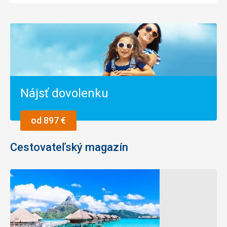
Nájsť dovolenku
od 897 €
Cestovateľský magazín