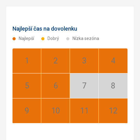
Najlepší čas na dovolenku
Najlepší
Dobrý
Nízka sezóna
Január:
Február:
Marec:
Apríl:
Najlepší
Najlepší
Najlepší
Najlepší
Máj:
Jún:
Júl:
August:
Najlepší
Najlepší
Nízka
Nízka
sezóna
sezóna
September:
Október:
November:
December:
Najlepší
Najlepší
Najlepší
Najlepší