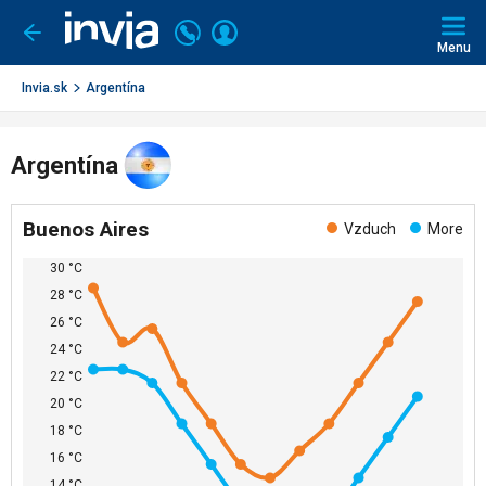
Invia.sk
Volajte
Prihlásiť
Ísť
späť
+421
Menu
sa
2
3221
Invia.sk
Argentína
0491
Argentína
Buenos Aires
Vzduch
More
30 °C
28 °C
26 °C
24 °C
22 °C
20 °C
18 °C
16 °C
14 °C