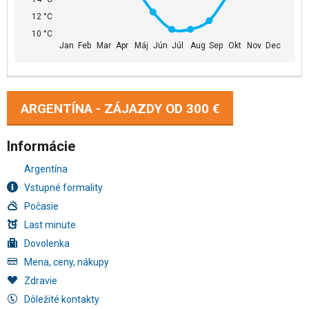
12 °C
10 °C
Jan
Feb
Mar
Apr
Máj
Jún
Júl
Aug
Sep
Okt
Nov
Dec
ARGENTÍNA - ZÁJAZDY OD
300 €
Informácie
Argentína
Vstupné formality
Počasie
Last minute
Dovolenka
Mena, ceny, nákupy
Zdravie
Dôležité kontakty