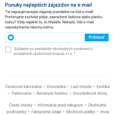
Ponuky najlepších zájazdov na e-mail
Tie najzaujímavejšie zájazdy pravidelne na Váš e-mail!
Preferujete exotické pláže, zasnežené ľadovce alebo plavbu
loďou? Vždy nájdete to, čo hľadáte. Nebojte, Váš e-mail
neposkytneme nikomu inému.
Zadajte
Prihlásiť
svoj
e-
Súhlasím so zasielaním obchodných oznámení o
mail
(povinné)
produktoch spoločnosti Invia.sk, s.r.o.
*
(povinné)
*
Cestovné kancelárie
Dovolenka
Last minute
Exotika
Parkovanie
Recenzie hotelov
Dovolenkové domy
Časté otázky
Informácie pred nákupom
Obchodné
podmienky
Fakturačné údaje
Možnosti platby
Invia