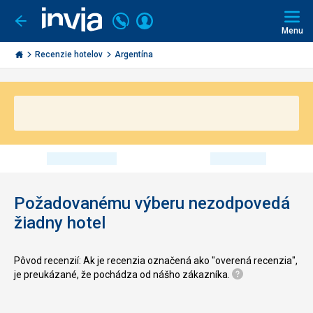
Volajte
Prihlásiť
Ísť
späť
+421
Menu
sa
2
Invia.sk
3221
Recenzie hotelov
Argentína
0491
Požadovanému výberu nezodpovedá
žiadny hotel
Pôvod recenzií: Ak je recenzia označená ako "overená recenzia",
je preukázané, že pochádza od nášho zákazníka.