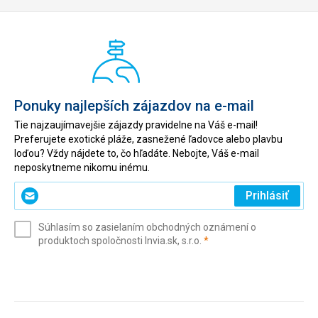
Ponuky najlepších zájazdov na e-mail
Tie najzaujímavejšie zájazdy pravidelne na Váš e-mail!
Preferujete exotické pláže, zasnežené ľadovce alebo plavbu
loďou? Vždy nájdete to, čo hľadáte. Nebojte, Váš e-mail
neposkytneme nikomu inému.
Zadajte
Prihlásiť
svoj
e-
Súhlasím so zasielaním obchodných oznámení o
mail
(povinné)
produktoch spoločnosti Invia.sk, s.r.o.
*
(povinné)
*