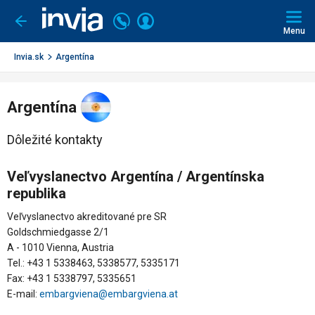
Invia.sk
Volajte
Prihlásiť
Ísť
späť
+421
Menu
sa
2
3221
Invia.sk
Argentína
0491
Argentína
Dôležité kontakty
Veľvyslanectvo Argentína / Argentínska
republika
Veľvyslanectvo akreditované pre SR
Goldschmiedgasse 2/1
A - 1010 Vienna, Austria
Tel.: +43 1 5338463, 5338577, 5335171
Fax: +43 1 5338797, 5335651
E-mail:
embargviena@embargviena.at