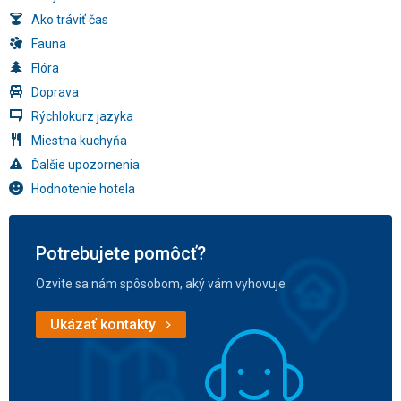
Ako tráviť čas
Fauna
Flóra
Doprava
Rýchlokurz jazyka
Miestna kuchyňa
Ďalšie upozornenia
Hodnotenie hotela
Potrebujete pomôcť?
Ozvite sa nám spôsobom, aký vám vyhovuje
Ukázať kontakty