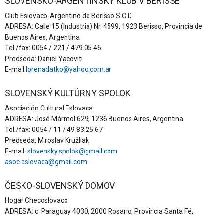
SLOVENSKO-ARGENTÍNSKY KLUB V BERISSE
Club Eslovaco-Argentino de Berisso S.C.D.
ADRESA: Calle 15 (Industria) Nr. 4599, 1923 Berisso, Provincia de
Buenos Aires, Argentina
Tel./fax: 0054 / 221 / 479 05 46
Predseda: Daniel Yacoviti
E-mail:
lorenadatko@yahoo.com.ar
SLOVENSKÝ KULTÚRNY SPOLOK
Asociación Cultural Eslovaca
ADRESA: José Mármol 629, 1236 Buenos Aires, Argentina
Tel./fax: 0054 / 11 / 49 83 25 67
Predseda: Miroslav Kružliak
E-mail:
slovensky.spolok@gmail.com
asoc.eslovaca@gmail.com
ČESKO-SLOVENSKÝ DOMOV
Hogar Checoslovaco
ADRESA: c. Paraguay 4030, 2000 Rosario, Provincia Santa Fé,