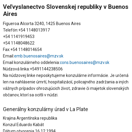
Veľvyslanectvo Slovenskej republiky v Buenos
Aires
Figueroa Alcorta 3240, 1425 Buenos Aires
Telefón:+54 1148013917
+54 1141919453
+54 1148048622
Fax:+54 1148014654
Email:
emb.buenosaires@mzv.sk
Email konzulárneho oddelenia:
cons.buenosaires@mzv.sk
Núdzová linka:+5491144238506
Na núdzovej linke neposkytujeme konzulárne informácie. Je určená
len na nahlásenie úmrtí, hospitalizácií, policajného zadržania a iných
vážnych prípadov ohrozujúcich život, zdravie či majetok slovenských
občanov, ktorí sa ocitli v núdzi.
Generálny konzulárny úrad v La Plate
Krajina Argentínska republika
Konzul Eduardo Kabát
Dátum otvorenia 16.12.1994