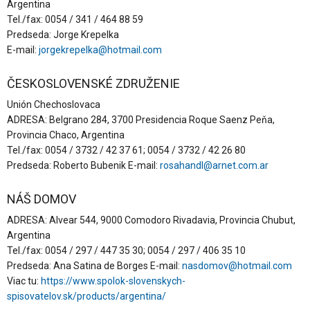
Argentina
Tel./fax: 0054 / 341 / 464 88 59
Predseda: Jorge Krepelka
E-mail:
jorgekrepelka@hotmail.com
ČESKOSLOVENSKÉ ZDRUŽENIE
Unión Chechoslovaca
ADRESA: Belgrano 284, 3700 Presidencia Roque Saenz Peňa,
Provincia Chaco, Argentina
Tel./fax: 0054 / 3732 / 42 37 61; 0054 / 3732 / 42 26 80
Predseda: Roberto Bubenik E-mail:
rosahandl@arnet.com.ar
NÁŠ DOMOV
ADRESA: Alvear 544, 9000 Comodoro Rivadavia, Provincia Chubut,
Argentina
Tel./fax: 0054 / 297 / 447 35 30; 0054 / 297 / 406 35 10
Predseda: Ana Satina de Borges E-mail:
nasdomov@hotmail.com
Viac tu:
https://www.spolok-slovenskych-
spisovatelov.sk/products/argentina/