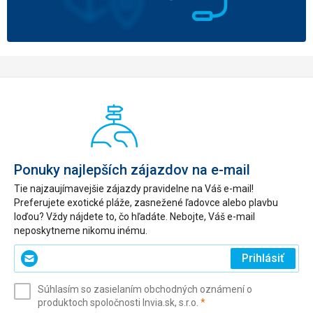
Ponuky najlepších zájazdov na e-mail
Tie najzaujímavejšie zájazdy pravidelne na Váš e-mail!
Preferujete exotické pláže, zasnežené ľadovce alebo plavbu
loďou? Vždy nájdete to, čo hľadáte. Nebojte, Váš e-mail
neposkytneme nikomu inému.
Zadajte
Prihlásiť
svoj
e-
Súhlasím so zasielaním obchodných oznámení o
mail
(povinné)
produktoch spoločnosti Invia.sk, s.r.o.
*
(povinné)
*