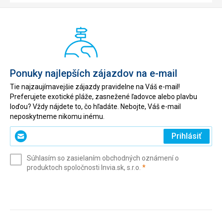
Ponuky najlepších zájazdov na e-mail
Tie najzaujímavejšie zájazdy pravidelne na Váš e-mail!
Preferujete exotické pláže, zasnežené ľadovce alebo plavbu
loďou? Vždy nájdete to, čo hľadáte. Nebojte, Váš e-mail
neposkytneme nikomu inému.
Zadajte
Prihlásiť
svoj
e-
Súhlasím so zasielaním obchodných oznámení o
mail
(povinné)
produktoch spoločnosti Invia.sk, s.r.o.
*
(povinné)
*