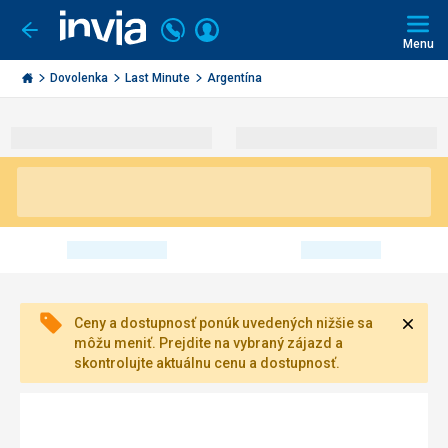
Volajte
Prihlásiť
Ísť
späť
+421
Menu
sa
2
Invia.sk
3221
Dovolenka
Last Minute
Argentína
0491
Zavri
Ceny a dostupnosť ponúk uvedených nižšie sa
môžu meniť. Prejdite na vybraný zájazd a
skontrolujte aktuálnu cenu a dostupnosť.