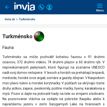
Invia.sk
Volajte
Prihlásiť
Ísť
späť
+421
Menu
sa
2
3221
Invia.sk
Turkménsko
0491
Turkménsko
Fauna
Turkménsko sa môže pochváliť bohatou faunou s 91 druhmi
cicavcov, 372 druhmi vtákov, 74 druhmi plazov a 60 druhmi rýb. V
nepreskúmaných jaskyniach, ktoré figurujú na zozname UNESCO
našli svoj domov netopiere. V lesoch a horách sa preháňajú leopardi,
medvede, horské ovce argali, somáre a gazely džejran. V Kaspickom
mori plavú tuleni a morské korytnačky. V púšťach sa skrývajú rôzne
druhy ježkov, zajace, pieskomily, púštne mačky, hyeny, karakalovia a
myši. Pozor si dajte na jedovaté hady na čele so zmijami a kobrami.
Na pozorovanie vtáctva sa vydajte na pobrežie Kaspiku alebo k
najväčšiemu jazeru v zemi Sarygamysh Lake na hraniciach s