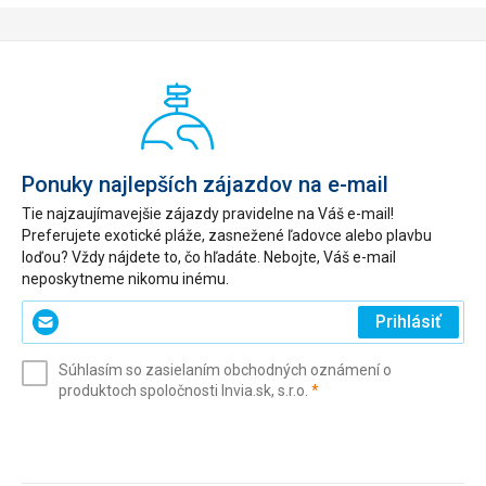
Ponuky najlepších zájazdov na e-mail
Tie najzaujímavejšie zájazdy pravidelne na Váš e-mail!
Preferujete exotické pláže, zasnežené ľadovce alebo plavbu
loďou? Vždy nájdete to, čo hľadáte. Nebojte, Váš e-mail
neposkytneme nikomu inému.
Zadajte
Prihlásiť
svoj
e-
Súhlasím so zasielaním obchodných oznámení o
mail
(povinné)
produktoch spoločnosti Invia.sk, s.r.o.
*
(povinné)
*