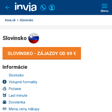
Invia.sk
Volajte
Prihlásiť
Ísť
späť
+421
Menu
sa
2
3221
Invia.sk
Slovinsko
0491
Slovinsko
SLOVINSKO - ZÁJAZDY OD
69 €
Informácie
Slovinsko
Vstupné formality
Počasie
Last minute
Dovolenka
Mena, ceny, nákupy