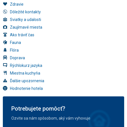
Zdravie
Dôležité kontakty
Sviatky a udalosti
Zaujímavé miesta
Ako tráviť čas
Fauna
Flóra
Doprava
Rýchlokurz jazyka
Miestna kuchyňa
Ďalšie upozornenia
Hodnotenie hotela
Potrebujete pomôcť?
Ozvite sa nám spôsobom, aký vám vyhovuje