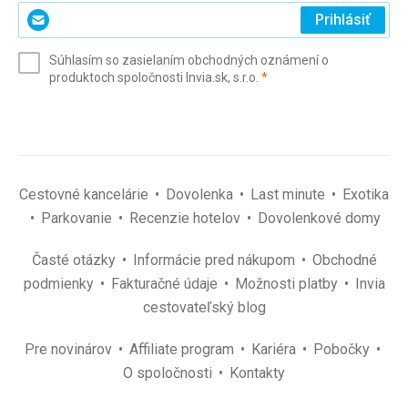
Zadajte
Prihlásiť
svoj
e-
Súhlasím so zasielaním obchodných oznámení o
mail
(povinné)
produktoch spoločnosti Invia.sk, s.r.o.
*
(povinné)
*
Cestovné kancelárie
Dovolenka
Last minute
Exotika
Parkovanie
Recenzie hotelov
Dovolenkové domy
Časté otázky
Informácie pred nákupom
Obchodné
podmienky
Fakturačné údaje
Možnosti platby
Invia
cestovateľský blog
Pre novinárov
Affiliate program
Kariéra
Pobočky
O spoločnosti
Kontakty