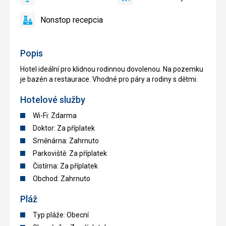
áno
Bar
áno
Hotelová
zadarmo
bazén
doprava
Nonstop recepcia
áno
Nonstop
recepcia
Popis
Hotel ideální pro klidnou rodinnou dovolenou. Na pozemku
je bazén a restaurace. Vhodné pro páry a rodiny s dětmi.
Hotelové služby
Wi-Fi: Zdarma
Doktor: Za příplatek
Směnárna: Zahrnuto
Parkoviště: Za příplatek
Čistírna: Za příplatek
Obchod: Zahrnuto
Pláž
Typ pláže: Obecní