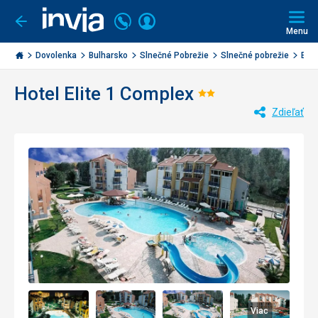
Volajte
Prihlásiť
Ísť
späť
+421
Menu
sa
2
Invia.sk
3221
Dovolenka
Bulharsko
Slnečné Pobrežie
Slnečné pobrežie
Elit
0477
Hotel Elite 1 Complex
Hodnotenie:
Zdieľať
2/5
Viac