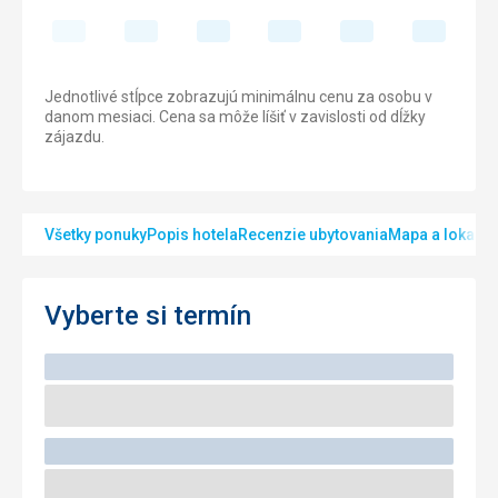
Jednotlivé stĺpce zobrazujú minimálnu cenu za osobu v
danom mesiaci. Cena sa môže líšiť v zavislosti od dĺžky
zájazdu.
Všetky ponuky
Popis hotela
Recenzie ubytovania
Mapa a lokalita
Vyberte si termín