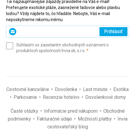
Tie najzaujímavejšie zájazdy pravidelne na Váš e-mail!
Preferujete exotické pláže, zasnežené ľadovce alebo plavbu
loďou? Vždy nájdete to, čo hľadáte. Nebojte, Váš e-mail
neposkytneme nikomu inému.
Zadajte
Prihlásiť
svoj
e-
Súhlasím so zasielaním obchodných oznámení o
mail
(povinné)
produktoch spoločnosti Invia.sk, s.r.o.
*
(povinné)
*
Cestovné kancelárie
Dovolenka
Last minute
Exotika
Parkovanie
Recenzie hotelov
Dovolenkové domy
Časté otázky
Informácie pred nákupom
Obchodné
podmienky
Fakturačné údaje
Možnosti platby
Invia
cestovateľský blog