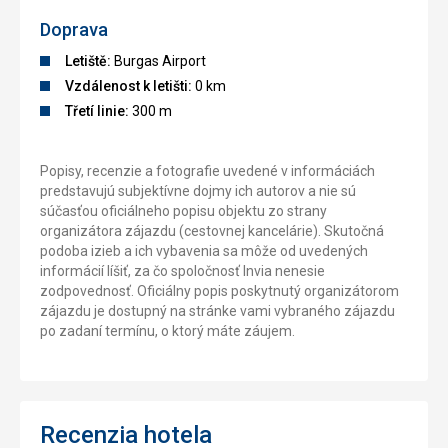
Doprava
Letiště:
Burgas Airport
Vzdálenost k letišti:
0 km
Třetí linie:
300 m
Popisy, recenzie a fotografie uvedené v informáciách
predstavujú subjektívne dojmy ich autorov a nie sú
súčasťou oficiálneho popisu objektu zo strany
organizátora zájazdu (cestovnej kancelárie). Skutočná
podoba izieb a ich vybavenia sa môže od uvedených
informácií líšiť, za čo spoločnosť Invia nenesie
zodpovednosť. Oficiálny popis poskytnutý organizátorom
zájazdu je dostupný na stránke vami vybraného zájazdu
po zadaní termínu, o ktorý máte záujem.
Recenzia hotela