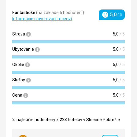
Fantastické
(na základe 6 hodnotení)
5,0
/ 5
Hodnotenie
Informácie o overovaní recenzí
Strava
5,0
/ 5
Ubytovanie
5,0
/ 5
Okolie
5,0
/ 5
Služby
5,0
/ 5
Cena
5,0
/ 5
2
. najlepšie hodnotený z
223
hotelov v Slnečné Pobrežie