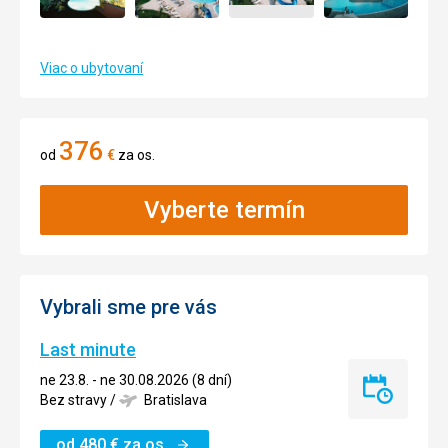
Viac o ubytovaní
376
od
€
za os.
Vyberte termín
Vybrali sme pre vás
Last minute
ne 23.8. - ne 30.08.2026 (8 dní)
Last
Bez stravy
/
Bratislava
minute
od
480
€
za os.