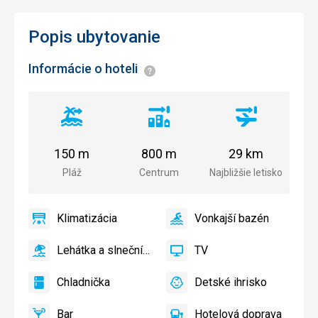
Popis ubytovanie
Informácie o hoteli
Informácie
Vzdialenosť
Vzdialenosť
Vzdialenosť
od
od
od
pláže
centra
letiska
150 m
800 m
29 km
mesta
Pláž
Centrum
Najbližšie letisko
Klimatizácia
Vonkajší bazén
áno
Klimatizácia
áno
Vonkajší
bazén
Lehátka a slnečníky pri bazéne zadarmo
TV
áno
Lehátka
áno
TV
a
Chladnička
Detské ihrisko
slnečníky
áno
Chladnička
áno
Detské
pri
ihrisko,
Bar
Hotelová doprava
bazéne
Detský