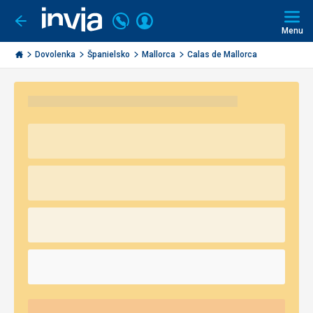
Volajte
Prihlásiť
Ísť
späť
+421
Menu
sa
2
Invia.sk
3221
Dovolenka
Španielsko
Mallorca
Calas de Mallorca
0491