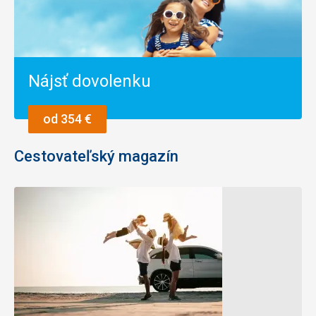
Nájsť dovolenku
od 354 €
Cestovateľský magazín