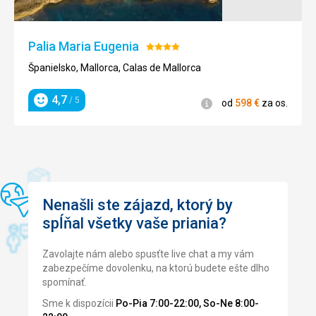
Denně úklid pokoje vč. výměny ručníků
Táto recenzia bola preložená automaticky pomocou
Google Translate
Palia Maria Eugenia
Hodnotenie:
4/5
Španielsko, Mallorca, Calas de Mallorca
4,7
/ 5
Informácie
od
598
€
za os.
Hodnotenie
Nenašli ste zájazd, ktorý by
spĺňal všetky vaše priania?
Zavolajte nám alebo spusťte live chat a my vám
zabezpečíme dovolenku, na ktorú budete ešte dlho
spomínať.
Sme k dispozícii
Po-Pia 7:00-22:00, So-Ne 8:00-