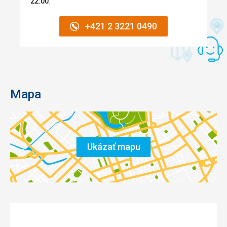
22:00
.
+421 2 3221 0490
Mapa
Ukázať mapu