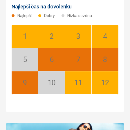
Najlepší čas na dovolenku
Najlepší
Dobrý
Nízka sezóna
Január:
Február:
Marec:
Apríl:
Dobrý
Dobrý
Dobrý
Dobrý
Máj:
Jún:
Júl:
August:
Nízka
Najlepší
Najlepší
Najlepší
sezóna
September:
Október:
November:
December:
Najlepší
Nízka
Dobrý
Dobrý
sezóna