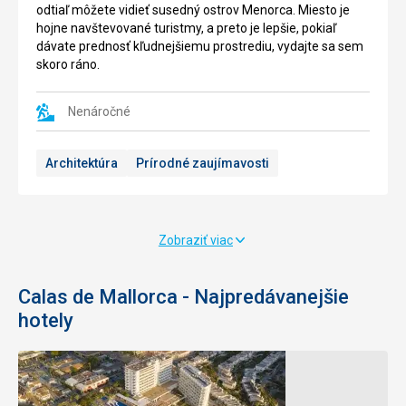
za
150
odtiaľ môžete vidieť susedný ostrov Menorca. Miesto je
2
najkrajšie
000m
.
hojne navštevované turistmy, a preto je lepšie, pokiaľ
na
Môžete
dávate prednosť kľudnejšiemu prostrediu, vydajte sa sem
Mallorke.
si
skoro ráno.
Môžete
tu
tu
prehliadnúť
navštíviť
najrôznejšie
Nenáročné
reštauráciu
exotické
v
rastliny,
Architektúra
Prírodné zaujímavosti
tradičnom
ako
štýle
palmy,
s
bambus
malebným
a
výhľadom
desiatky
Zobraziť viac
na
druhou
krajinu,
kaktusou.
kde
Sú
Calas de Mallorca - Najpredávanejšie
sa
tu
hotely
pravidelne
vytvorené
zriaďuje
jazerá
grilovanie
a
a
terasy,
posedenie
ktoré