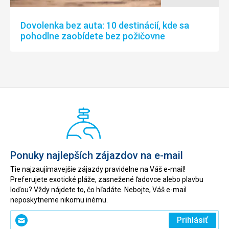
Dovolenka bez auta: 10 destinácií, kde sa
pohodlne zaobídete bez požičovne
Ponuky najlepších zájazdov na e-mail
Tie najzaujímavejšie zájazdy pravidelne na Váš e-mail!
Preferujete exotické pláže, zasnežené ľadovce alebo plavbu
loďou? Vždy nájdete to, čo hľadáte. Nebojte, Váš e-mail
neposkytneme nikomu inému.
Zadajte
Prihlásiť
svoj