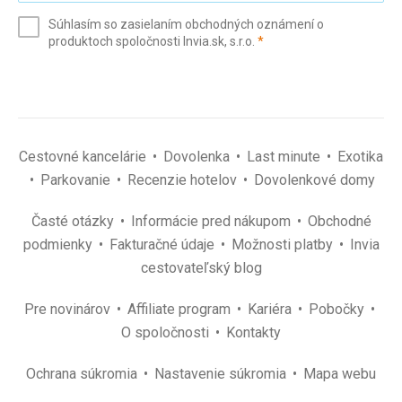
e-
Súhlasím so zasielaním obchodných oznámení o
mail
(povinné)
produktoch spoločnosti Invia.sk, s.r.o.
*
(povinné)
*
Cestovné kancelárie
Dovolenka
Last minute
Exotika
Parkovanie
Recenzie hotelov
Dovolenkové domy
Časté otázky
Informácie pred nákupom
Obchodné
podmienky
Fakturačné údaje
Možnosti platby
Invia
cestovateľský blog
Pre novinárov
Affiliate program
Kariéra
Pobočky
O spoločnosti
Kontakty
Ochrana súkromia
Nastavenie súkromia
Mapa webu