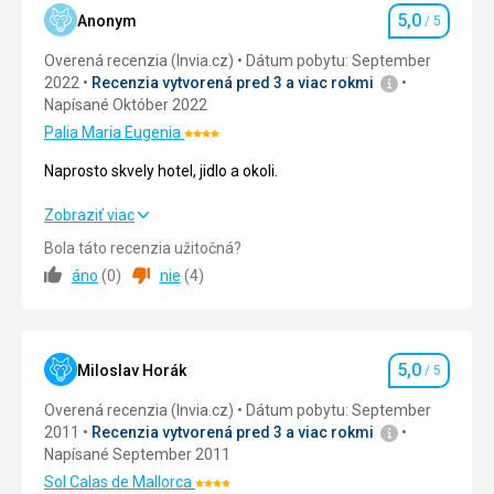
otvorená
5,0
Anonym
/ 5
Hodnotenie
po
celý
Overená recenzia (Invia.cz)
Dátum pobytu: September
rok.
2022
Recenzia vytvorená pred 3 a viac rokmi
Napísané Október 2022
Nenáročné
Palia Maria Eugenia
Hodnotenie:
4/5
Naprosto skvely hotel, jidlo a okoli.
Parky /
záhrady /
Naprosto skvely hotel, jidlo a okoli.
Zobraziť viac
rezervácie
Bola táto recenzia užitočná?
Strava
5,0
/ 5
áno
(
0
)
nie
(
4
)
Ubytovanie
5,0
/ 5
Okolie
5,0
/ 5
5,0
Miloslav Horák
/ 5
Hodnotenie
Služby
5,0
/ 5
Overená recenzia (Invia.cz)
Dátum pobytu: September
2011
Recenzia vytvorená pred 3 a viac rokmi
Cena
5,0
/ 5
Napísané September 2011
Sol Calas de Mallorca
Hodnotenie: