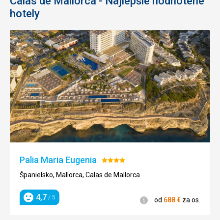
Calas de Mallorca - Najlepšie hodnotené
hotely
Palia Maria Eugenia
Hodnotenie:
4/5
Španielsko, Mallorca, Calas de Mallorca
4,7
/ 5
Informácie
od
688
€
za os.
Hodnotenie