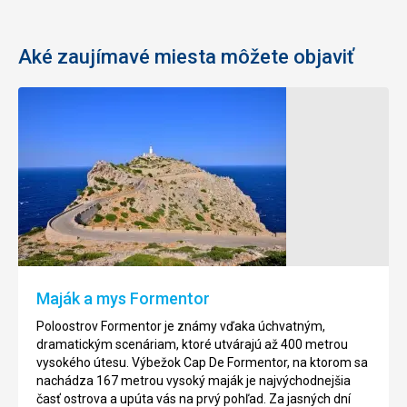
Aké zaujímavé miesta môžete objaviť
Golfové
Botanická
ihrisko
záhrada
Capdepera
Botanicactus
Toto
Ide
ihrisko
o
navrhol
jednu
slvávny,
z
americký
najväčších
Maják a mys Formentor
architekt
botanických
Dan
záhrad
Poloostrov Formentor je známy vďaka úchvatným,
Maples.
v
dramatickým scenáriam, ktoré utvárajú až 400 metrou
Ihrisko
Európe,
vysokého útesu. Výbežok Cap De Formentor, na ktorom sa
bolo
má
nachádza 167 metrou vysoký maják je najvýchodnejšia
označené
rozlohu
časť ostrova a upúta vás na prvý pohľad. Za jasných dní