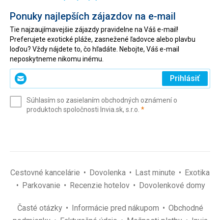
Ponuky najlepších zájazdov na e-mail
Tie najzaujímavejšie zájazdy pravidelne na Váš e-mail!
Preferujete exotické pláže, zasnežené ľadovce alebo plavbu
loďou? Vždy nájdete to, čo hľadáte. Nebojte, Váš e-mail
neposkytneme nikomu inému.
Zadajte
Prihlásiť
svoj
e-
Súhlasím so zasielaním obchodných oznámení o
mail
(povinné)
produktoch spoločnosti Invia.sk, s.r.o.
*
(povinné)
*
Cestovné kancelárie
Dovolenka
Last minute
Exotika
Parkovanie
Recenzie hotelov
Dovolenkové domy
Časté otázky
Informácie pred nákupom
Obchodné