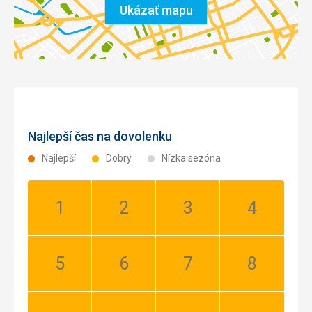
Ukázať mapu
Najlepší čas na dovolenku
Najlepší
Dobrý
Nízka sezóna
Január:
Február:
Marec:
Apríl:
Dobrý
Dobrý
Dobrý
Dobrý
Máj:
Jún:
Júl:
August:
Dobrý
Dobrý
Dobrý
Dobrý