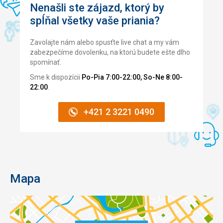
Nenašli ste zájazd, ktorý by
Strava
spĺňal všetky vaše priania?
strava v hotelu (snídaně) standardní až velmi dobrý, výběr
dostatečný do konce "snídaňového období". Ve městě pak
velmi dobré restaurace s kvalitním menu za přijatelnou
Zavolajte nám alebo spusťte live chat a my vám
cenu. Vyjma cen piva, kde Čech zapláče nad výší při ubohé
zabezpečíme dovolenku, na ktorú budete ešte dlho
kvalitě :-(
spomínať.
Ubytovanie
Sme k dispozícii
Po-Pia 7:00-22:00, So-Ne 8:00-
vzhledem k ceně velmi dobré ubytování, skvělá lokalita
22:00
.
blízko centra a velmi příjemný a ochotný personál.
+421 2 3221 0490
Táto recenzia bola preložená automaticky pomocou
Google Translate
Mapa