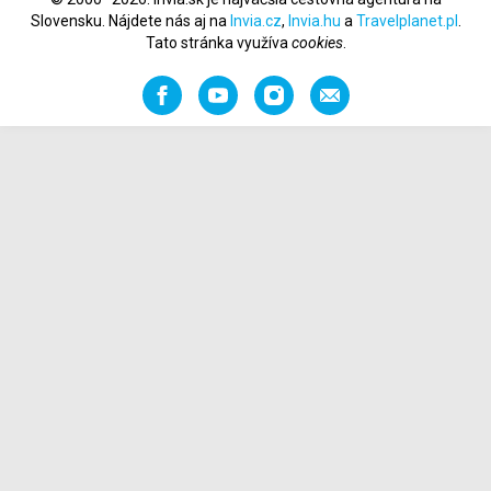
Slovensku. Nájdete nás aj na
Invia.cz
,
Invia.hu
a
Travelplanet.pl
.
Tato stránka využíva
cookies
.
Facebook
YouTube
Instagram
Odporučiť