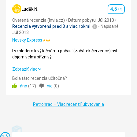
4,5
Cena
5,0
/ 5
Luděk N.
/ 5
Hodnotenie
Overená recenzia (Invia.cz)
Dátum pobytu: Júl 2013
Recenzia vytvorená pred 3 a viac rokmi
Napísané
Júl 2013
Nevsky Express
Hodnotenie:
3/5
I vzhledem k výtečnému počasí (začátek července) byl
dojem velmi příznivý.
I vzhledem k výtečnému počasí (začátek července) byl
Zobraziť viac
dojem velmi příznivý.
Bola táto recenzia užitočná?
áno
(
17
)
nie
(
0
)
Strava
4,0
/ 5
Ubytovanie
4,0
/ 5
Petrohrad – Viac recenzií ubytovania
Služby
4,0
/ 5
Cena
5,0
/ 5