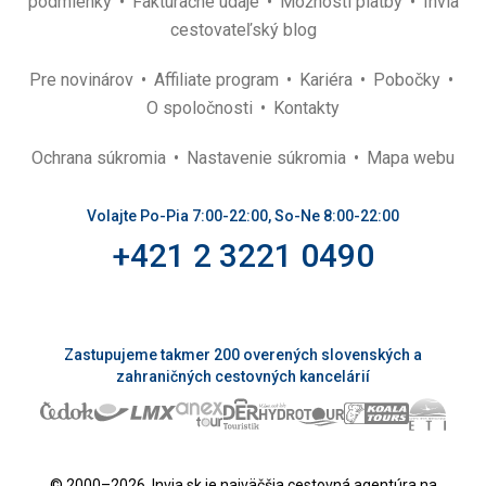
podmienky
Fakturačné údaje
Možnosti platby
Invia
cestovateľský blog
Pre novinárov
Affiliate program
Kariéra
Pobočky
O spoločnosti
Kontakty
Ochrana súkromia
Nastavenie súkromia
Mapa webu
Volajte Po-Pia 7:00-22:00, So-Ne 8:00-22:00
+421 2 3221 0490
Zastupujeme takmer 200 overených slovenských a
zahraničných cestovných kancelárií
© 2000–2026. Invia.sk je najväčšia cestovná agentúra na