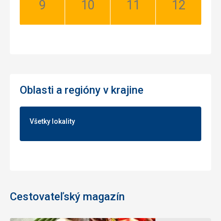
September:
Október:
November:
December:
Dobrý
Dobrý
Dobrý
Dobrý
Oblasti a regióny v krajine
Všetky lokality
Cestovateľský magazín