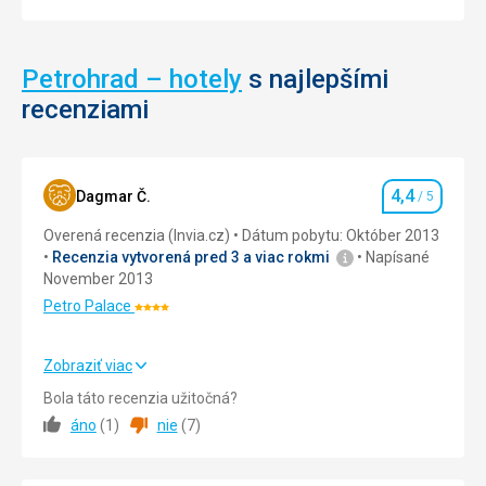
Petrohrad – hotely
s najlepšími
recenziami
4,4
Dagmar Č.
/ 5
Hodnotenie
Overená recenzia (Invia.cz)
Dátum pobytu: Október 2013
Recenzia vytvorená pred 3 a viac rokmi
Napísané
November 2013
Petro Palace
Hodnotenie:
4/5
Zobraziť viac
Strava
2,0
/ 5
Bola táto recenzia užitočná?
áno
(
1
)
nie
(
7
)
Ubytovanie
5,0
/ 5
Služby
5,0
/ 5