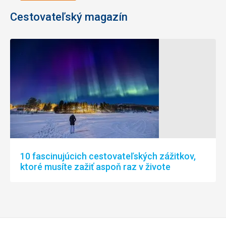
Cestovateľský magazín
10 fascinujúcich cestovateľských zážitkov,
ktoré musíte zažiť aspoň raz v živote