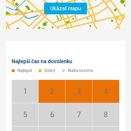
Ukázať mapu
Najlepší čas na dovolenku
Najlepší
Dobrý
Nízka sezóna
Január:
Február:
Marec:
Apríl:
Nízka
Najlepší
Najlepší
Najlepší
sezóna
Máj:
Jún:
Júl:
August:
Nízka
Nízka
Nízka
Nízka
sezóna
sezóna
sezóna
sezóna