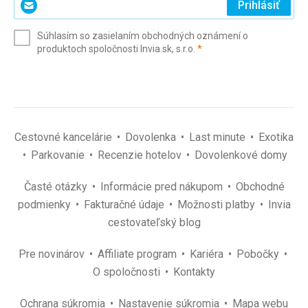
Prihlásiť
svoj
e-
Súhlasím so zasielaním obchodných oznámení o
mail
(povinné)
produktoch spoločnosti Invia.sk, s.r.o.
*
(povinné)
*
Cestovné kancelárie
Dovolenka
Last minute
Exotika
Parkovanie
Recenzie hotelov
Dovolenkové domy
Časté otázky
Informácie pred nákupom
Obchodné
podmienky
Fakturačné údaje
Možnosti platby
Invia
cestovateľský blog
Pre novinárov
Affiliate program
Kariéra
Pobočky
O spoločnosti
Kontakty
Ochrana súkromia
Nastavenie súkromia
Mapa webu