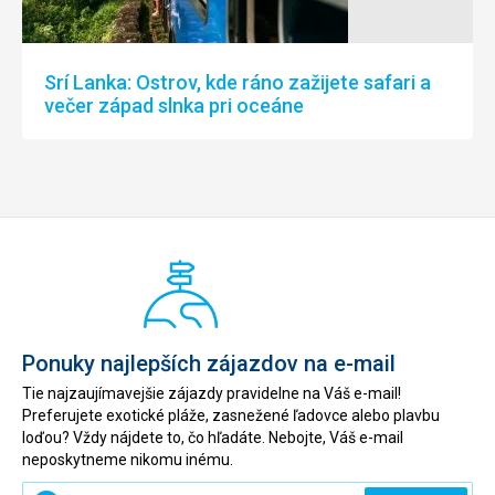
Srí Lanka: Ostrov, kde ráno zažijete safari a
večer západ slnka pri oceáne
Ponuky najlepších zájazdov na e-mail
Tie najzaujímavejšie zájazdy pravidelne na Váš e-mail!
Preferujete exotické pláže, zasnežené ľadovce alebo plavbu
loďou? Vždy nájdete to, čo hľadáte. Nebojte, Váš e-mail
neposkytneme nikomu inému.
Zadajte