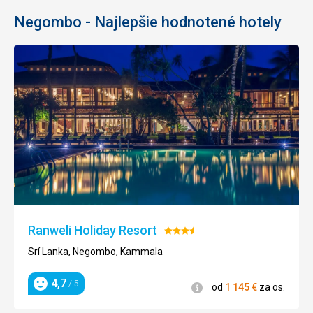
Negombo - Najlepšie hodnotené hotely
Ranweli Holiday Resort
Hodnotenie:
3.5/5
Srí Lanka, Negombo, Kammala
4,7
/ 5
Informácie
od
1 145
€
za os.
Hodnotenie