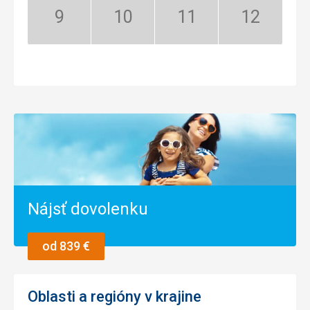
September:
Október:
November:
December:
Nízka
Nízka
Nízka
Nízka
sezóna
sezóna
sezóna
sezóna
Nájsť dovolenku
od 839 €
Oblasti a regióny v krajine