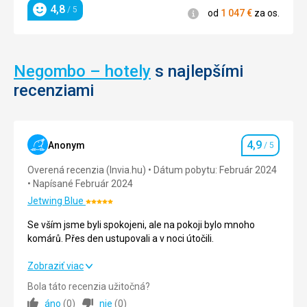
4,8
/ 5
Informácie
od
1 047
€
za os.
Hodnotenie
Negombo – hotely
s najlepšími
recenziami
4,9
Anonym
/ 5
Hodnotenie
Overená recenzia (Invia.hu)
Dátum pobytu: Február 2024
Napísané Február 2024
Jetwing Blue
Hodnotenie:
5/5
Se vším jsme byli spokojeni, ale na pokoji bylo mnoho
komárů. Přes den ustupovali a v noci útočili.
Se vším jsme byli spokojeni, ale na pokoji bylo mnoho
Zobraziť viac
komárů. Přes den ustupovali a v noci útočili.
Bola táto recenzia užitočná?
áno
(
0
)
nie
(
0
)