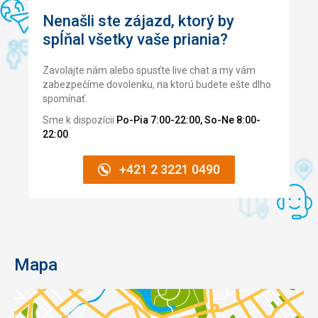
Nenašli ste zájazd, ktorý by
Táto recenzia bola preložená automaticky pomocou
Google Translate
spĺňal všetky vaše priania?
Zavolajte nám alebo spusťte live chat a my vám
zabezpečíme dovolenku, na ktorú budete ešte dlho
spomínať.
Sme k dispozícii
Po-Pia 7:00-22:00, So-Ne 8:00-
22:00
.
+421 2 3221 0490
Mapa