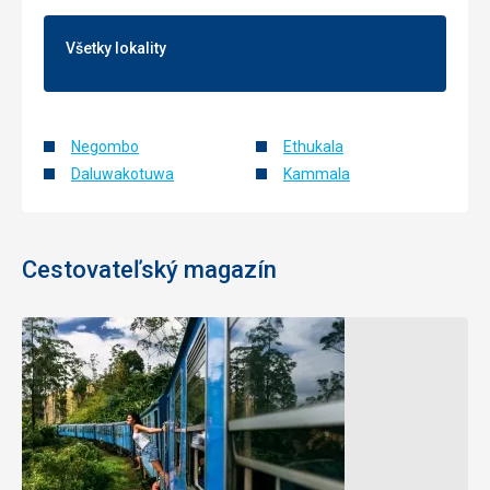
Všetky lokality
Negombo
Ethukala
Daluwakotuwa
Kammala
Cestovateľský magazín