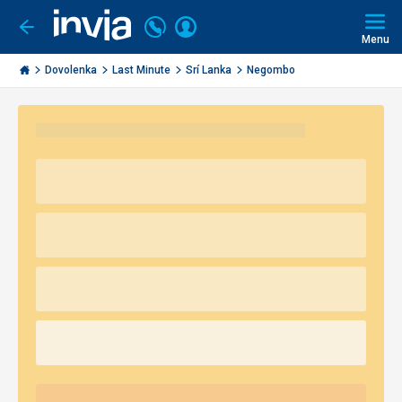
Volajte
Prihlásiť
Ísť
späť
+421
Menu
sa
2
Invia.sk
3221
Dovolenka
Last Minute
Srí Lanka
Negombo
0491