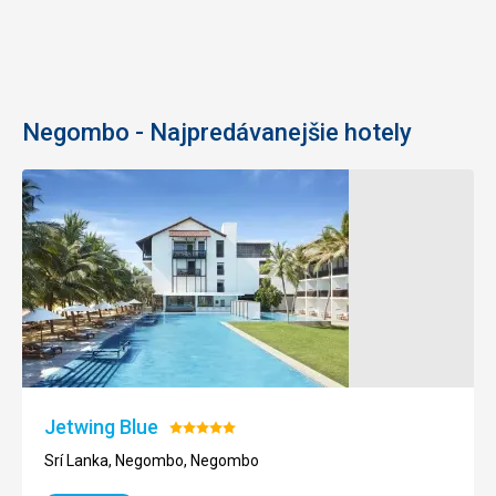
Negombo - Najpredávanejšie hotely
Jetwing Blue
Hodnotenie:
5/5
Srí Lanka, Negombo, Negombo