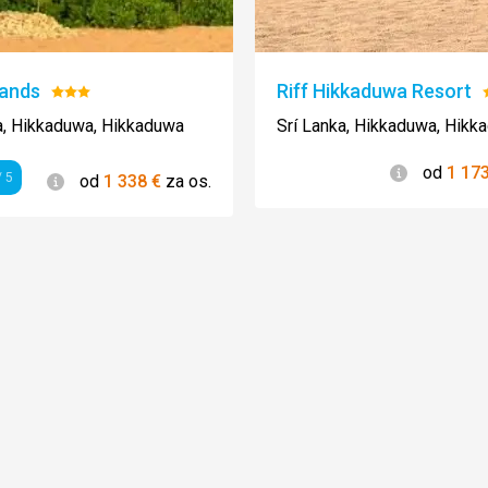
Sands
Riff Hikkaduwa Resort
Hodnotenie:
3/5
a, Hikkaduwa, Hikkaduwa
Srí Lanka, Hikkaduwa, Hikk
Informácie
od
1 17
Informácie
 5
od
1 338
€
za os.
enie