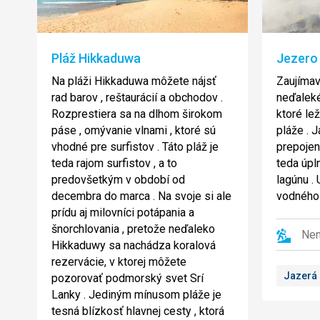
Pláž Hikkaduwa
Jezero
Na pláži Hikkaduwa môžete nájsť
Zaujímav
rad barov , reštaurácií a obchodov .
neďaleké
Rozprestiera sa na dlhom širokom
ktoré lež
páse , omývanie vlnami , ktoré sú
pláže . J
vhodné pre surfistov . Táto pláž je
prepojen
teda rajom surfistov , a to
teda úpl
predovšetkým v období od
lagúnu .
decembra do marca . Na svoje si ale
vodného v
prídu aj milovníci potápania a
šnorchlovania , pretože neďaleko
Nen
Hikkaduwy sa nachádza koralová
rezervácie, v ktorej môžete
Jazerá
pozorovať podmorský svet Srí
Lanky . Jediným mínusom pláže je
tesná blízkosť hlavnej cesty , ktorá