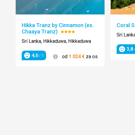
Hikka Tranz by Cinnamon (ex.
Coral 
Chaaya Tranz)
Hodnotenie:
Srí Lank
4/5
Srí Lanka, Hikkaduwa, Hikkaduwa
3,8
/
Hodnot
4,6
Informácie
/ 5
od
1 024
€
za os.
Hodnotenie