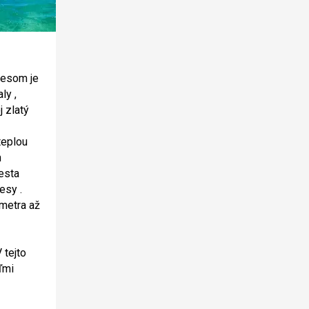
tesom je
ly ,
​​zlatý
teplou
h
esta
esy .
 metra až
 tejto
ľmi