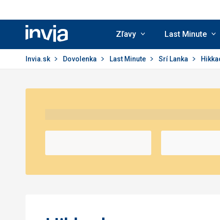
Zľavy
Last Minute
Invia.sk
Invia.sk
Dovolenka
Last Minute
Srí Lanka
Hikk