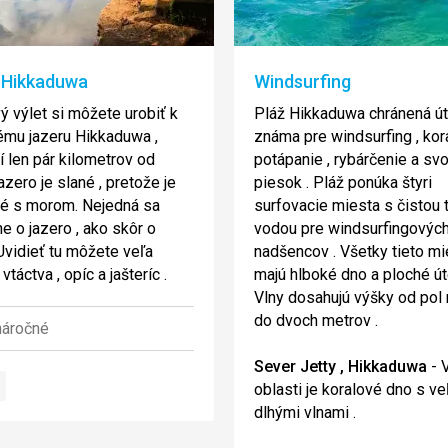
 Hikkaduwa
Windsurfing
ý výlet si môžete urobiť k
Pláž Hikkaduwa chránená ú
mu jazeru Hikkaduwa ,
známa pre windsurfing , kora
í len pár kilometrov od
potápanie , rybárčenie a svoj 
azero je slané , pretože je
piesok . Pláž ponúka štyri
é s morom. Nejedná sa
surfovacie miesta s čistou 
ne o jazero , ako skôr o
vodou pre windsurfingovýc
 Uvidieť tu môžete veľa
nadšencov . Všetky tieto mi
táctva , opíc a jašteríc .
majú hlboké dno a ploché út
Vlny dosahujú výšky od pol
do dvoch metrov .
áročné
Sever Jetty , Hikkaduwa
- V
oblasti je koralové dno s ve
dlhými vlnami .