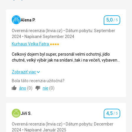
hlavnej
budove
pribudli
5,0
Alena P.
/ 5
Hodnotenie
ďalšie
dve
Overená recenzia (Invia.cz)
Dátum pobytu: September
poschodia.
2024
Napísané September 2024
Posledná
Kurhaus Velka Fatra
Hodnotenie:
veľká
4/5
premena
Celkový dojem byl super, personál velmi ochotný, jídlo
hradu
chutné, velký výběr jak na snídani ,tak i na večeři, vybavení
prebehla
pokoje dostačující.
v
Celkový dojem byl super, personál velmi ochotný, jídlo
Zobraziť viac
18.
chutné, velký výběr jak na snídani ,tak i na večeři, vybavení
Bola táto recenzia užitočná?
storočí,
pokoje dostačující.
keď
áno
(
0
)
nie
(
0
)
sa
Strava
5,0
/ 5
z
neho
Ubytovanie
5,0
/ 5
stal
4,5
Jiří S.
/ 5
Hodnotenie
barokový
Okolie
5,0
/ 5
zámok.
Overená recenzia (Invia.cz)
Dátum pobytu: December
Vzácna
2024
Napísané Január 2025
Služby
5,0
/ 5