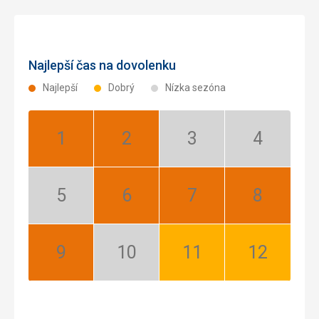
Najlepší čas na dovolenku
Najlepší
Dobrý
Nízka sezóna
Január:
Február:
Marec:
Apríl:
Najlepší
Najlepší
Nízka
Nízka
sezóna
sezóna
Máj:
Jún:
Júl:
August:
Nízka
Najlepší
Najlepší
Najlepší
sezóna
September:
Október:
November:
December:
Najlepší
Nízka
Dobrý
Dobrý
sezóna