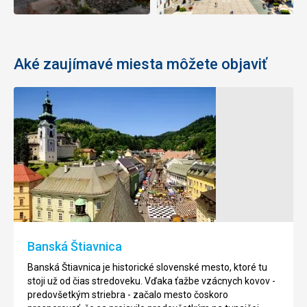
Aké zaujímavé miesta môžete objaviť
Zámok
Zvolen
Tento
goticko
renesančný
zámok
bol
postavený
Banská Štiavnica
v
70.
Banská Štiavnica je historické slovenské mesto, ktoré tu
rokoch
stoji už od čias stredoveku. Vďaka ťažbe vzácnych kovov -
14.
predovšetkým striebra - začalo mesto čoskoro
storočia