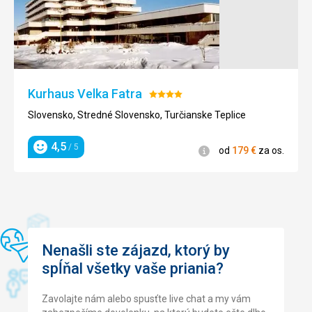
Google Translate
Nenáročné
Táto recenzia bola preložená automaticky pomocou
Google Translate
Architektúra
Hrady
/
Kurhaus Velka Fatra
Hodnotenie:
zámky
4/5
Slovensko, Stredné Slovensko, Turčianske Teplice
4,5
/ 5
Informácie
od
179
€
za os.
Hodnotenie
Nenašli ste zájazd, ktorý by
spĺňal všetky vaše priania?
Zavolajte nám alebo spusťte live chat a my vám