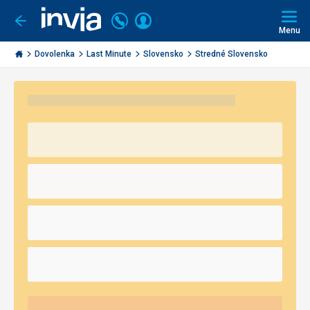
Volajte
Prihlásiť
Ísť
späť
+421
Menu
sa
2
Invia.sk
3221
Dovolenka
Last Minute
Slovensko
Stredné Slovensko
0491