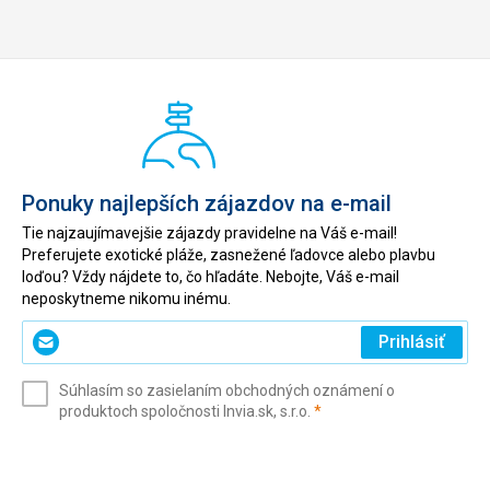
Ponuky najlepších zájazdov na e-mail
Tie najzaujímavejšie zájazdy pravidelne na Váš e-mail!
Preferujete exotické pláže, zasnežené ľadovce alebo plavbu
loďou? Vždy nájdete to, čo hľadáte. Nebojte, Váš e-mail
neposkytneme nikomu inému.
Zadajte
Prihlásiť
svoj
e-
Súhlasím so zasielaním obchodných oznámení o
mail
(povinné)
produktoch spoločnosti Invia.sk, s.r.o.
*
(povinné)
*