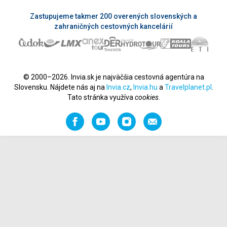
Zastupujeme takmer 200 overených slovenských a
zahraničných cestovných kancelárií
© 2000–2026. Invia.sk je najväčšia cestovná agentúra na
Slovensku. Nájdete nás aj na
Invia.cz
,
Invia.hu
a
Travelplanet.pl
.
Tato stránka využíva
cookies
.
Facebook
YouTube
Instagram
Odporučiť