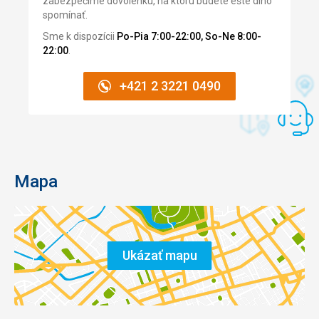
zabezpečíme dovolenku, na ktorú budete ešte dlho
spomínať.
Sme k dispozícii
Po-Pia 7:00-22:00, So-Ne 8:00-
22:00
.
+421 2 3221 0490
Mapa
Ukázať mapu