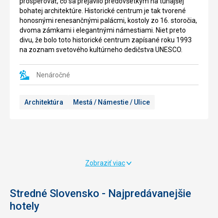
prosperovať, čo sa prejavilo predovšetkým na tunajšej
uhorským
bohatej architektúre. Historické centrum je tak tvorené
kráľom
honosnými renesančnými palácmi, kostoly zo 16. storočia,
Ľudovítom
dvoma zámkami i elegantnými námestiami. Niet preto
I.
divu, že bolo toto historické centrum zapísané roku 1993
z
na zoznam svetového kultúrneho dedičstva UNESCO.
Anjou
ako
letné
Nenáročné
sídlo
a
Architektúra
Mestá / Námestie / Ulice
poľovnícky
zámok.
Inšpiráciou
tomuto
pôvodnému
gotickému
zámku
Zobraziť viac
boli
pritom
súdobé
Stredné Slovensko - Najpredávanejšie
talianske
hotely
kastely.