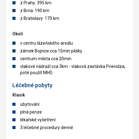
z Prahy: 395 km
z Brna: 190 km
z Bratislavy: 170 km
Okolí
v centru lázeňského areálu
zámek Bojnice cca 15min pěšky
centrum města cca 20min
vlakové nádraží cca 3km - vlaková zastávka Prievidza,
poté použít MHD
Léčebné pobyty
Klasik
ubytování
plná penze
lékařské vyšetření
3 léčebné procedury denně