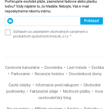
Preferujete exotické pláže, zasnežené ľadovce alebo plavbu
loďou? Vždy nájdete to, čo hľadáte. Nebojte, Váš e-mail
neposkytneme nikomu inému.
Zadajte
Prihlásiť
svoj
e-
Súhlasím so zasielaním obchodných oznámení o
mail
(povinné)
produktoch spoločnosti Invia.sk, s.r.o.
*
(povinné)
*
Cestovné kancelárie
Dovolenka
Last minute
Exotika
Parkovanie
Recenzie hotelov
Dovolenkové domy
Časté otázky
Informácie pred nákupom
Obchodné
podmienky
Fakturačné údaje
Možnosti platby
Invia
cestovateľský blog
Pre novinárov
Affiliate program
Kariéra
Pobočky