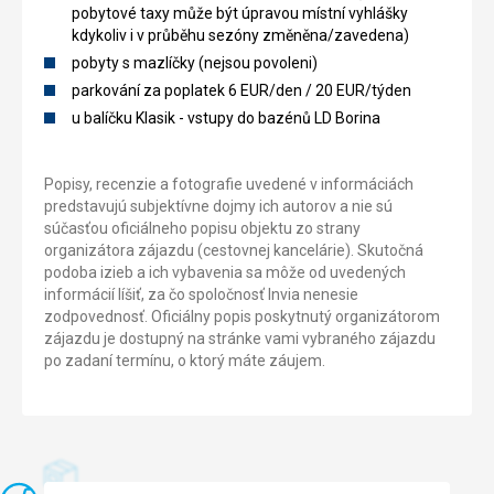
pobytové taxy může být úpravou místní vyhlášky
kdykoliv i v průběhu sezóny změněna/zavedena)
pobyty s mazlíčky (nejsou povoleni)
parkování za poplatek 6 EUR/den / 20 EUR/týden
u balíčku Klasik - vstupy do bazénů LD Borina
Popisy, recenzie a fotografie uvedené v informáciách
predstavujú subjektívne dojmy ich autorov a nie sú
súčasťou oficiálneho popisu objektu zo strany
organizátora zájazdu (cestovnej kancelárie). Skutočná
podoba izieb a ich vybavenia sa môže od uvedených
informácií líšiť, za čo spoločnosť Invia nenesie
zodpovednosť. Oficiálny popis poskytnutý organizátorom
zájazdu je dostupný na stránke vami vybraného zájazdu
po zadaní termínu, o ktorý máte záujem.