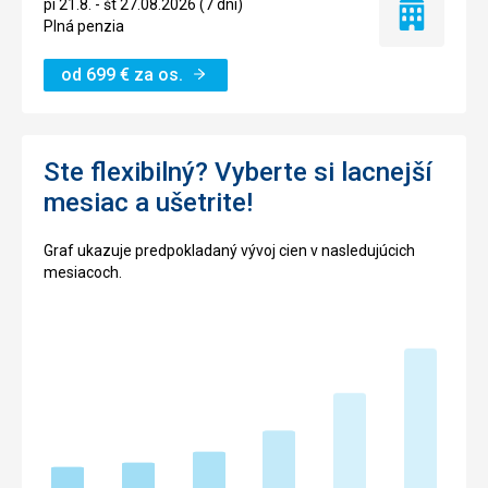
pi 21.8. - št 27.08.2026 (7 dní)
Iba
Plná penzia
ubytovanie
od
699
€
za os.
Ste flexibilný? Vyberte si lacnejší
mesiac a ušetrite!
Graf ukazuje predpokladaný vývoj cien v nasledujúcich
mesiacoch.