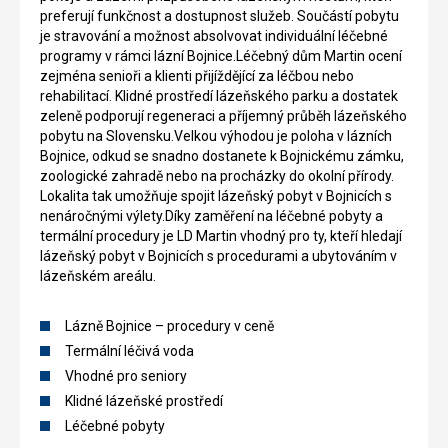
preferují funkčnost a dostupnost služeb. Součástí pobytu
je stravování a možnost absolvovat individuální léčebné
programy v rámci lázní Bojnice.Léčebný dům Martin ocení
zejména senioři a klienti přijíždějící za léčbou nebo
rehabilitací. Klidné prostředí lázeňského parku a dostatek
zeleně podporují regeneraci a příjemný průběh lázeňského
pobytu na Slovensku.Velkou výhodou je poloha v lázních
Bojnice, odkud se snadno dostanete k Bojnickému zámku,
zoologické zahradě nebo na procházky do okolní přírody.
Lokalita tak umožňuje spojit lázeňský pobyt v Bojnicích s
nenáročnými výlety.Díky zaměření na léčebné pobyty a
termální procedury je LD Martin vhodný pro ty, kteří hledají
lázeňský pobyt v Bojnicích s procedurami a ubytováním v
lázeňském areálu.
Lázně Bojnice – procedury v ceně
Termální léčivá voda
Vhodné pro seniory
Klidné lázeňské prostředí
Léčebné pobyty