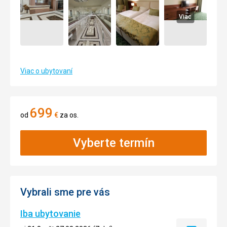
Viac
Viac o ubytovaní
699
od
€
za os.
Vyberte termín
Vybrali sme pre vás
Iba ubytovanie