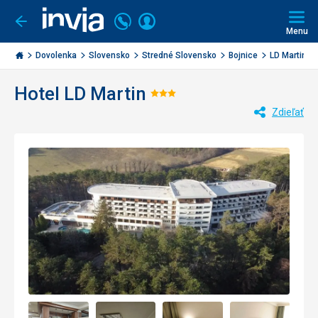
Volajte
Prihlásiť
Ísť
späť
+421
Menu
sa
2
Invia.sk
3221
Dovolenka
Slovensko
Stredné Slovensko
Bojnice
LD Martin
0477
Hotel LD Martin
Hodnotenie:
Zdieľať
3/5