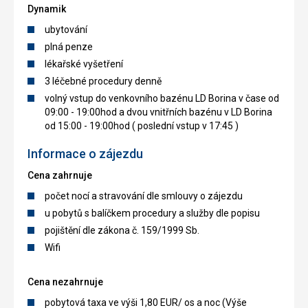
Dynamik
ubytování
plná penze
lékařské vyšetření
3 léčebné procedury denně
volný vstup do venkovního bazénu LD Borina v čase od
09:00 - 19:00hod a dvou vnitřních bazénu v LD Borina
od 15:00 - 19:00hod ( poslední vstup v 17:45 )
Informace o zájezdu
Cena zahrnuje
počet nocí a stravování dle smlouvy o zájezdu
u pobytů s balíčkem procedury a služby dle popisu
pojištění dle zákona č. 159/1999 Sb.
Wifi
Cena nezahrnuje
pobytová taxa ve výši 1,80 EUR/ os a noc (Výše