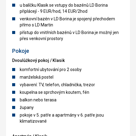
u balíčku Klasik se vstupy do bazénů LD Borina
připlácejí - 9 EUR/hod, 14 EUR/2hod
venkovní bazén v LD Borina je spojený přechodem
přímo s LD Martin
přístup do vnitřních bazénů v LD Borina je možný jen
přes venkovní prostory
Pokoje
Dvoulůžkový pokoj / Klasik
komfortní ubytování pro 2 osoby
manželská postel
vybavení: TV, telefon, chladnička, trezor
koupelna se sprchovým koutem, fén
balkon nebo terasa
župany
pokoje v 5. patře a apartmány v 6. patře jsou
klimatizované