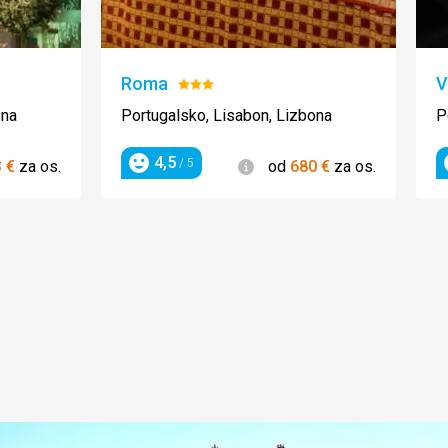
Roma
V
e:
Hodnotenie:
3/5
ona
Portugalsko, Lisabon, Lizbona
P
4,5
ie
Informácie
/ 5
3
€
za os.
od
680
€
za os.
Hodnotenie