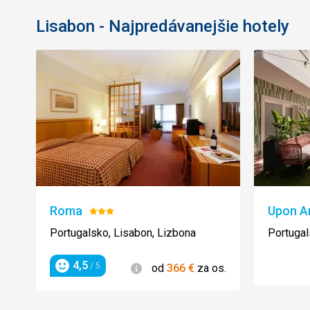
Lisabon - Najpredávanejšie hotely
Roma
Upon A
Hodnotenie:
3/5
Portugalsko, Lisabon, Lizbona
Portugal
4,5
Informácie
/ 5
od
366
€
za os.
Hodnotenie