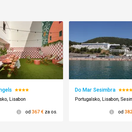
ngels
Do Mar Sesimbra
Hodnotenie:
Hodno
4/5
4/5
sko, Lisabon
Portugalsko, Lisabon, Sesi
Informácie
Informác
od
367
€
za os.
od
38