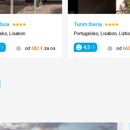
sboa
Turim Iberia
Hodnotenie:
Hodnoteni
4/5
4/5
sko, Lisabon
Portugalsko, Lisabon, Lizb
4,5
Informácie
Informác
 5
/ 5
od
682
€
za os.
od
66
enie
Hodnotenie
ránka