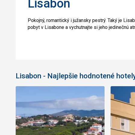
Lisabon
Pokojný, romantický i južansky pestrý. Taký je Lisa
pobyt v Lisabone a vychutnajte si jeho jedinečnú a
Lisabon - Najlepšie hodnotené hotel