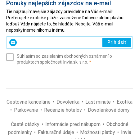
Ponuky najlepších zájazdov na e-mail
Tie najzaujímavejšie zájazdy pravidelne na Váš e-mail!
Preferujete exotické pláže, zasnežené ľadovce alebo plavbu
loďou? Vždy nájdete to, čo hľadáte. Nebojte, Váš e-mail
neposkytneme nikomu inému.
Zadajte
Prihlásiť
svoj
e-
Súhlasím so zasielaním obchodných oznámení o
mail
(povinné)
produktoch spoločnosti Invia.sk, s.r.o.
*
(povinné)
*
Cestovné kancelárie
Dovolenka
Last minute
Exotika
Parkovanie
Recenzie hotelov
Dovolenkové domy
Časté otázky
Informácie pred nákupom
Obchodné
podmienky
Fakturačné údaje
Možnosti platby
Invia