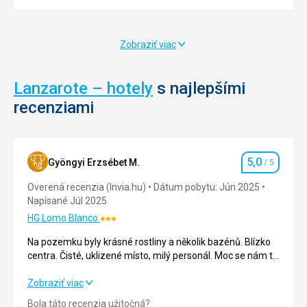
za os.
Hodnotenie
741
€
od
od
González
v
4,6
/ 5
za os.
Hodnotenie
803
692
€
€
Ferrer.
16.
4,6
4,6
/ 5
/ 5
za os.
za os.
Hodnotenie
Hodnotenie
Park
storočí
Zobraziť viac
sa
nahradená
nachádza
kamenným
na
hradom.
Lanzarote – hotely
s najlepšími
území
Pevnosť
bývalého
recenziami
bola
lomu
v
,
roku
tento
1972
priestor
vyhlásená
5,0
Gyöngyi Erzsébet M.
/ 5
Hodnotenie
navrhol
za
Cesar
Overená recenzia (Invia.hu)
Dátum pobytu: Jún 2025
národnú
Manrique.
Napísané Júl 2025
kultúrnu
Nájdeme
pamiatku
HG Lomo Blanco
Hodnotenie:
tu
a
3/5
tiež
Na pozemku byly krásné rostliny a několik bazénů. Blízko
sídli
zrekonštruovaný
centra. Čisté, uklizené místo, milý personál. Moc se nám to
tu
mlyn,
líbilo.
malé
kde
Na pozemku byly krásné rostliny a několik bazénů. Blízko
Zobraziť viac
národopisné
môžeme
centra. Čisté, uklizené místo, milý personál. Moc se nám to
múzeum.
Bola táto recenzia užitočná?