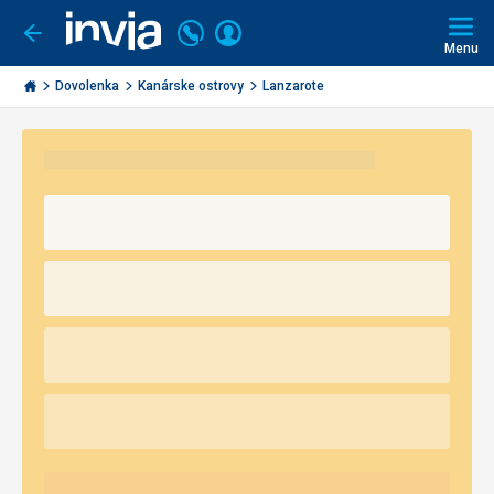
Volajte
Prihlásiť
Ísť
späť
+421
Menu
sa
2
Invia.sk
3221
Dovolenka
Kanárske ostrovy
Lanzarote
0491