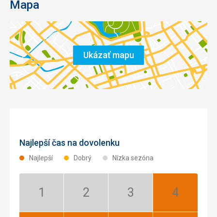
Mapa
Ukázať mapu
Najlepší čas na dovolenku
Najlepší
Dobrý
Nízka sezóna
Január:
Február:
Marec:
Apríl:
Nízka
Nízka
Nízka
Najlepší
sezóna
sezóna
sezóna