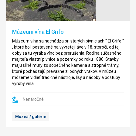
jazde
de
po
San
okolitej
Gabriel)
ceste
na
Hrad
Múzeum vína El Grifo
záhradu
sa
upozorňuje
nachádza
Múzeum vína sa nachádza pri starých pivniciach " El Grifo "
obrovský,
na
, ktoré boli postavené na vyvretej láve v 18. storočí, od tej
8
malom
doby sa tu vyrába víno ​​bez prerušenia. Rodina súčasného
metrov
ostrovčeku
majiteľa vlastní pivnice a pozemky od roku 1880. Stavby
vysoký
íslo
majú silné múry zo sopečného kameňa a stropné trámy,
kaktus,
de
ktoré pochádzajú prevažne z lodných vrakov. V múzeu
ktorý
los
môžeme vidieť tradičné nástroje, lisy a nádoby a postupy
sa
Ingleses,
výroby vína.
nachádza
na
pred
ktorý
bránou
Nenáročné
sa
do
dá
areálu.
dostať
Múzeá / galérie
Nájdeme
po
tu
dvoch
veľkú
hrádzach,
zbierku