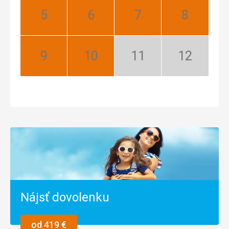
Máj:
Jún:
Júl:
August:
Najlepší
Najlepší
Najlepší
Najlepší
September:
Október:
November:
December:
Najlepší
Najlepší
Nízka
Nízka
sezóna
sezóna
Nájsť dovolenku
od 419 €