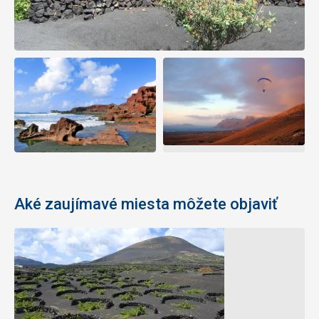
Aké zaujímavé miesta môžete objaviť
Hrad
Kaktusová
Sv.
záhrada
Gabriela
Pri
(Castillo