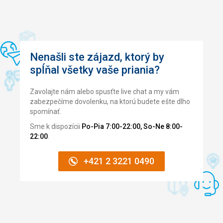
Táto recenzia bola preložená automaticky pomocou
Google Translate
Nenašli ste zájazd, ktorý by
spĺňal všetky vaše priania?
Zavolajte nám alebo spusťte live chat a my vám
zabezpečíme dovolenku, na ktorú budete ešte dlho
spomínať.
Sme k dispozícii
Po-Pia 7:00-22:00, So-Ne 8:00-
22:00
.
+421 2 3221 0490