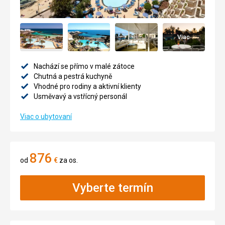
Viac
Nachází se přímo v malé zátoce
Chutná a pestrá kuchyně
Vhodné pro rodiny a aktivní klienty
Usměvavý a vstřícný personál
Viac o ubytovaní
876
od
€
za os.
Vyberte termín