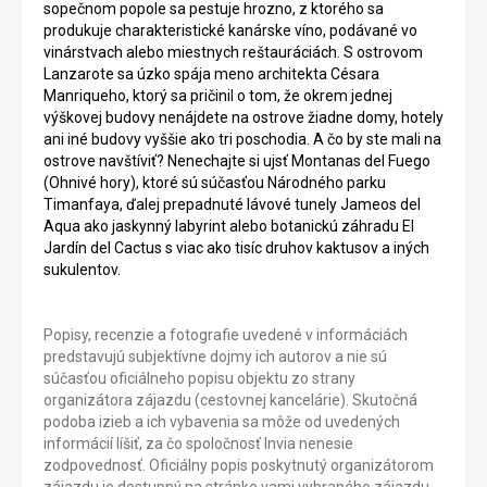
sopečnom popole sa pestuje hrozno, z ktorého sa
produkuje charakteristické kanárske víno, podávané vo
vinárstvach alebo miestnych reštauráciách. S ostrovom
Lanzarote sa úzko spája meno architekta Césara
Manriqueho, ktorý sa pričinil o tom, že okrem jednej
výškovej budovy nenájdete na ostrove žiadne domy, hotely
ani iné budovy vyššie ako tri poschodia. A čo by ste mali na
ostrove navštíviť? Nenechajte si ujsť Montanas del Fuego
(Ohnivé hory), ktoré sú súčasťou Národného parku
Timanfaya, ďalej prepadnuté lávové tunely Jameos del
Aqua ako jaskynný labyrint alebo botanickú záhradu El
Jardín del Cactus s viac ako tisíc druhov kaktusov a iných
sukulentov.
Popisy, recenzie a fotografie uvedené v informáciách
predstavujú subjektívne dojmy ich autorov a nie sú
súčasťou oficiálneho popisu objektu zo strany
organizátora zájazdu (cestovnej kancelárie). Skutočná
podoba izieb a ich vybavenia sa môže od uvedených
informácií líšiť, za čo spoločnosť Invia nenesie
zodpovednosť. Oficiálny popis poskytnutý organizátorom