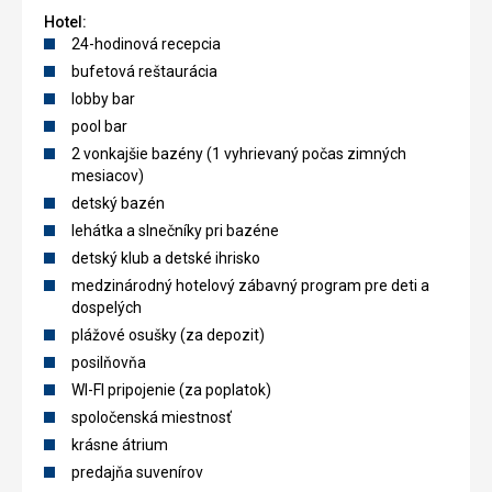
Hotel:
24-hodinová recepcia
bufetová reštaurácia
lobby bar
pool bar
2 vonkajšie bazény (1 vyhrievaný počas zimných
mesiacov)
detský bazén
lehátka a slnečníky pri bazéne
detský klub a detské ihrisko
medzinárodný hotelový zábavný program pre deti a
dospelých
plážové osušky (za depozit)
posilňovňa
WI-FI pripojenie (za poplatok)
spoločenská miestnosť
krásne átrium
predajňa suvenírov