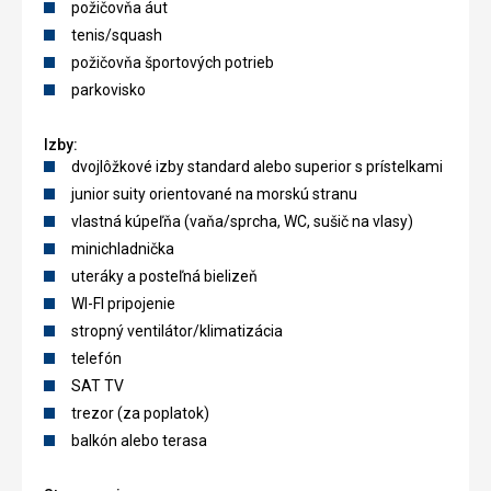
požičovňa áut
tenis/squash
požičovňa športových potrieb
parkovisko
Izby:
dvojlôžkové izby standard alebo superior s prístelkami
junior suity orientované na morskú stranu
vlastná kúpeľňa (vaňa/sprcha, WC, sušič na vlasy)
minichladnička
uteráky a posteľná bielizeň
WI-FI pripojenie
stropný ventilátor/klimatizácia
telefón
SAT TV
trezor (za poplatok)
balkón alebo terasa