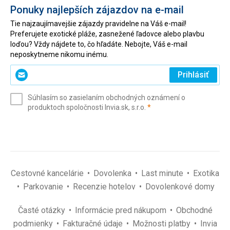
Ponuky najlepších zájazdov na e-mail
Tie najzaujímavejšie zájazdy pravidelne na Váš e-mail!
Preferujete exotické pláže, zasnežené ľadovce alebo plavbu
loďou? Vždy nájdete to, čo hľadáte. Nebojte, Váš e-mail
neposkytneme nikomu inému.
Zadajte
Prihlásiť
svoj
e-
Súhlasím so zasielaním obchodných oznámení o
mail
(povinné)
produktoch spoločnosti Invia.sk, s.r.o.
*
(povinné)
*
Cestovné kancelárie
Dovolenka
Last minute
Exotika
Parkovanie
Recenzie hotelov
Dovolenkové domy
Časté otázky
Informácie pred nákupom
Obchodné
podmienky
Fakturačné údaje
Možnosti platby
Invia