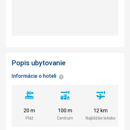
Popis ubytovanie
Informácie o hoteli
Informácie
Vzdialenosť
Vzdialenosť
Vzdialenosť
od
od
od
pláže
centra
letiska
20 m
100 m
12 km
mesta
Pláž
Centrum
Najbližšie letisko