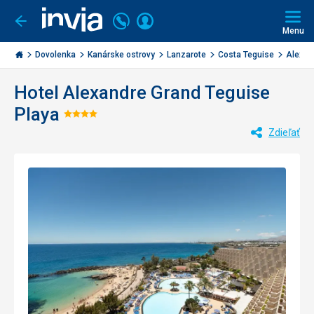
Volajte
Prihlásiť
Ísť
späť
+421
Menu
sa
2
Invia.sk
3221
Dovolenka
Kanárske ostrovy
Lanzarote
Costa Teguise
Alexand
0477
Hotel Alexandre Grand Teguise
Playa
Hodnotenie:
Zdieľať
4/5