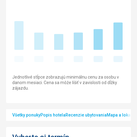
Jednotlivé stĺpce zobrazujú minimálnu cenu za osobu v
danom mesiaci. Cena sa môže líšiť v zavislosti od dĺžky
zájazdu.
Všetky ponuky
Popis hotela
Recenzie ubytovania
Mapa a lokalita