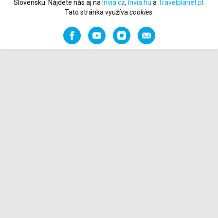
Slovensku. Nájdete nás aj na
Invia.cz
,
Invia.hu
a
Travelplanet.pl
.
Tato stránka využíva
cookies
.
Facebook
YouTube
Instagram
Odporučiť