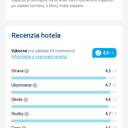
zájazdu je dostupný na stránke vami vybraného zájazdu
po zadaní termínu, o ktorý máte záujem.
Recenzia hotela
Výborné
(na základe 64 hodnotení)
4,6
/ 5
Hodnotenie
Informácie o overovaní recenzí
Strava
4,5
/ 5
Ubytovanie
4,7
/ 5
Okolie
4,6
/ 5
Služby
4,7
/ 5