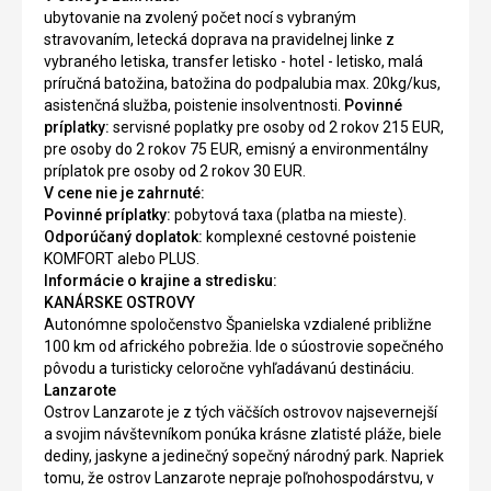
ubytovanie na zvolený počet nocí s vybraným
stravovaním, letecká doprava na pravidelnej linke z
vybraného letiska, transfer letisko - hotel - letisko, malá
príručná batožina, batožina do podpalubia max. 20kg/kus,
asistenčná služba, poistenie insolventnosti.
Povinné
príplatky:
servisné poplatky pre osoby od 2 rokov 215 EUR,
pre osoby do 2 rokov 75 EUR, emisný a environmentálny
príplatok pre osoby od 2 rokov 30 EUR.
V cene nie je zahrnuté:
Povinné príplatky:
pobytová taxa (platba na mieste).
Odporúčaný doplatok:
komplexné cestovné poistenie
KOMFORT alebo PLUS.
Informácie o krajine a stredisku:
KANÁRSKE OSTROVY
Autonómne spoločenstvo Španielska vzdialené približne
100 km od afrického pobrežia. Ide o súostrovie sopečného
pôvodu a turisticky celoročne vyhľadávanú destináciu.
Lanzarote
Ostrov Lanzarote je z tých väčších ostrovov najsevernejší
a svojim návštevníkom ponúka krásne zlatisté pláže, biele
dediny, jaskyne a jedinečný sopečný národný park. Napriek
tomu, že ostrov Lanzarote nepraje poľnohospodárstvu, v