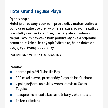
bicyklov
zadarmo
Hotel Grand Teguise Playa
Rýchly popis:
Hotel je situovaný v peknom prostredí, v malom zálive a
ponúka prežitie dovolenky plnej relaxu a nových zážitkov
pre všetky vekové kategórie, pre páry ale aj rodiny s
deťmi. Svojim návštevníkom ponúka štýlové a príjemné
prostredie, kde si každý splní všetko to, čo očakáva od
svojej vysnívanej dovolenky.
PODMIENKY VSTUPU DO KRAJINY
Poloha:
priamo pri pláži El Jablillo Bay
300 m od hlavnej promenády Playa de las Cuchara
v pokojnejšom, no exkluzívnom letovisku Costa
Teguise
nákupné možnosti a kaviarne či bary v okolí hotela
14 km od letiska