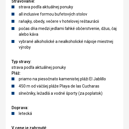
Stravovanie:
strava podľa aktuálnej ponuky
all inclusive formou bufetových stolov
raňajky, obedy, večere v hotelovej reštaurácii
počas dňa medzi jedlami ľahké občerstvenie, džus, čaj
alebo káva
vybrané alkoholické a nealkoholické nápoje miestnej
výroby
Typ stravy:
strava podľa aktuálnej ponuky
Pláž:
priamo na piesočnato kamenistej pláži El Jablillo
450 m od väčšej pláže Playa de las Cucharas
slnečníky, ležadlá a vodné športy (za poplatok)
Doprava:
letecká
V cene je zahrnuté: