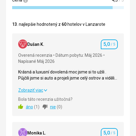
Cena
4,5
/ 5
13
. najlepšie hodnotený z
60
hotelov v Lanzarote
5,0
Dušan K.
/ 5
Hodnotenie
Overená recenzia
Dátum pobytu: Máj 2026
Napísané Máj 2026
Krásná a luxusní dovolená moc jsme si to užili .
Půjčili jsme si auto a projeli jsme celý ostrov a viděli
tam spoustu krásných a zajímavých míst .
Krásná a luxusní dovolená moc jsme si to užili .
Zobraziť viac
Půjčili jsme si auto a projeli jsme celý ostrov a viděli
Bola táto recenzia užitočná?
tam spoustu krásných a zajímavých míst .
áno
(
1
)
nie
(
0
)
Strava
5,0
/ 5
Ubytovanie
5,0
/ 5
5,0
Monika L.
/ 5
Hodnotenie