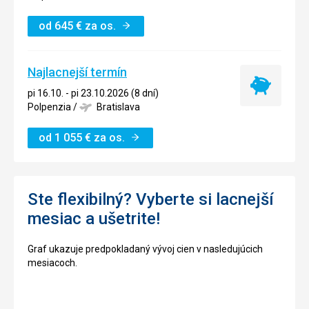
od
645
€
za os.
Najlacnejší termín
Najlacnejší
pi 16.10. - pi 23.10.2026 (8 dní)
termín
Polpenzia
/
Bratislava
od
1 055
€
za os.
Ste flexibilný? Vyberte si lacnejší
mesiac a ušetrite!
Graf ukazuje predpokladaný vývoj cien v nasledujúcich
mesiacoch.